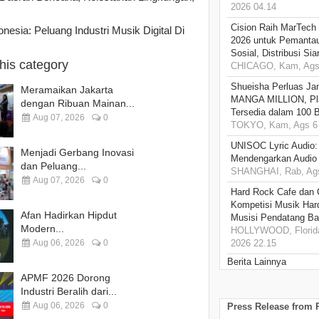
2026 04.14
Cision Raih MarTech
sia: Peluang Industri Musik Digital Di
2026 untuk Pemantau
Sosial, Distribusi Si
this category
CHICAGO, Kam, Ags 
Shueisha Perluas Ja
Meramaikan Jakarta
MANGA MILLION, Pl
dengan Ribuan Mainan...
Tersedia dalam 100 
Aug 07, 2026
0
TOKYO, Kam, Ags 6 
UNISOC Lyric Audio
Menjadi Gerbang Inovasi
Mendengarkan Audio
dan Peluang...
SHANGHAI, Rab, Ags
Aug 07, 2026
0
Hard Rock Cafe dan
Kompetisi Musik Har
Afan Hadirkan Hipdut
Musisi Pendatang Ba
Modern...
HOLLYWOOD, Florida
Aug 06, 2026
0
2026 22.15
Berita Lainnya
APMF 2026 Dorong
Industri Beralih dari...
Aug 06, 2026
0
Press Release from