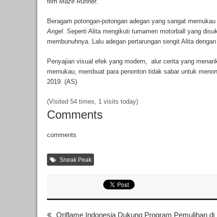
film
Maze Runner
.
Beragam potongan-potongan adegan yang sangat memukau
Angel
. Seperti Alita mengikuti turnamen motorball yang dis
membunuhnya. Lalu adegan pertarungan sengit Alita dengan
Penyajian visual efek yang modern, alur cerita yang menar
memukau, membuat para penonton tidak sabar untuk menon
2019. (AS)
(Visited 54 times, 1 visits today)
Comments
comments
Sneak Peak
Oriflame Indonesia Dukung Program Pemulihan di 