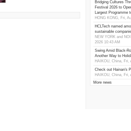
Bridging Cultures T
Festival 2026 to Open
Largest Programme t
HONG KONG, Fri, Au
HCLTech named amon
sustainable compani
NEW YORK and NOIDA,
2026 10:43 AM
Swing Amid Black‑Ro
Another Way to Holid
HAIKOU, China, Fri,
Check out Hainan's P
HAIKOU, China, Fri,
More news