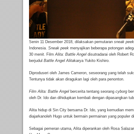
Senin 11 Desember 2018, dilaksakan pemutaran
sneak peek
Indonesia.
Sneak peek
menyajikan beberapa potongan adega
30 menit. Film
Alita: Battle Angel
disutradarai oleh Robert R
berjudul
Battle Angel Alita
karya Yukito Kishiro.
Diproduseri oleh James Cameron, seseorang yang telah suks
Tentunya tidak akan diragukan lagi oleh para penonton.
Film Alita: Battle Angel
bercerita tentang seorang
cyborg
ber
oleh Dr. Ido dan dihidupkan kembali dengan dipasangkan tub
Alita hidup di Sin City bersama Dr. Ido, yang kemudian memi
diajarkanoleh Hugo untuk bermain permainan yang populer di 
Sebagai pemeran utama, Alita diperankan oleh Rosa Salaza