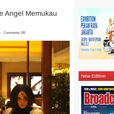
tle Angel Memukau
Comments Off
n
New Edition