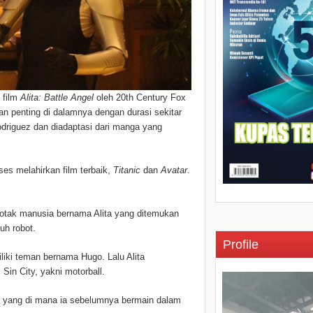
film
Alita: Battle Angel
oleh 20
th
Century Fox
n penting di dalamnya dengan durasi sekitar
odriguez dan diadaptasi dari manga yang
es melahirkan film terbaik,
Titanic
dan
Avatar
.
otak manusia bernama Alita yang ditemukan
uh robot.
Profile
liki teman bernama Hugo. Lalu Alita
Sin City, yakni motorball.
r yang di mana ia sebelumnya bermain dalam