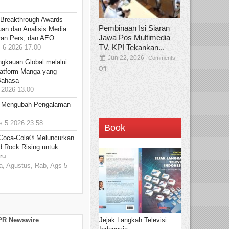
 Breakthrough Awards
Pembinaan Isi Siaran
an dan Analisis Media
Jawa Pos Multimedia
aran Pers, dan AEO
TV, KPI Tekankan...
6 2026 17.00
Jun 22, 2026
Comments
ngkauan Global melalui
Off
atform Manga yang
Bahasa
2026 13.00
: Mengubah Pengalaman
 5 2026 23.58
Book
 Coca-Cola® Meluncurkan
d Rock Rising untuk
ru
, Agustus, Rab, Ags 5
Jejak Langkah Televisi
 PR Newswire