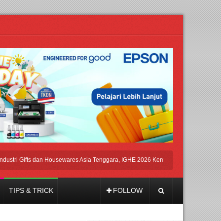
i Gifts dan Housewares Asia Tenggara, IGHE 2026 Kembali Digelar di Jakarta
TIPS & TRICK
FOLLOW