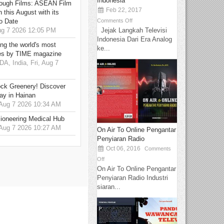
Indonesia
hrough Films: ASEAN Film
Feb 22, 2017
 this August with its
Comments Off
o Date
Jejak Langkah Televisi
g 7 2026 12:05 PM
Indonesia Dari Era Analog
g the world's most
ke...
es by TIME magazine
 India, Fri, Aug 7
ck Greenery! Discover
ay in Hainan
 Aug 7 2026 10:34 AM
ioneering Medical Hub
 Aug 7 2026 10:27 AM
On Air To Online Pengantar
Penyiaran Radio
Oct 06, 2016
Comments
Off
On Air To Online Pengantar
Penyiaran Radio Industri
siaran...