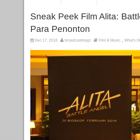
Sneak Peek Film Alita: Bat
Para Penonton
,
Dec 17, 2018
broadcastmagz
Film & Music
What's O