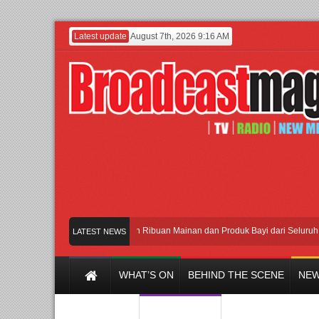
Latest update
August 7th, 2026 9:16 AM
Meramaikan Jakarta dengan Ribuan Mainan dan Produk Bayi dari Seluruh Dunia,
LATEST NEWS
WHAT’S ON
BEHIND THE SCENE
NEW
Y CHANNEL
FILM & MUSIC