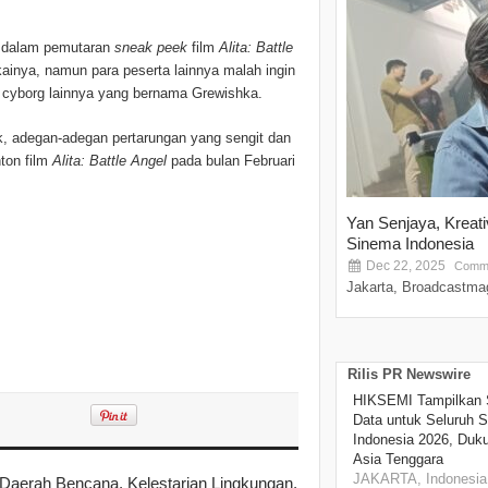
 dalam pemutaran
sneak peek
film
Alita: Battle
ukainya, namun para peserta lainnya malah ingin
 cyborg lainnya yang bernama Grewishka.
ik, adegan-adegan pertarungan yang sengit dan
ton film
Alita: Battle Angel
pada bulan Februari
Yan Senjaya, Kreat
Sinema Indonesia
Dec 22, 2025
Comme
Jakarta, Broadcastmag
Rilis PR Newswire
HIKSEMI Tampilkan 
Data untuk Seluruh S
Indonesia 2026, Duk
Asia Tenggara
JAKARTA, Indonesia,
Daerah Bencana, Kelestarian Lingkungan,