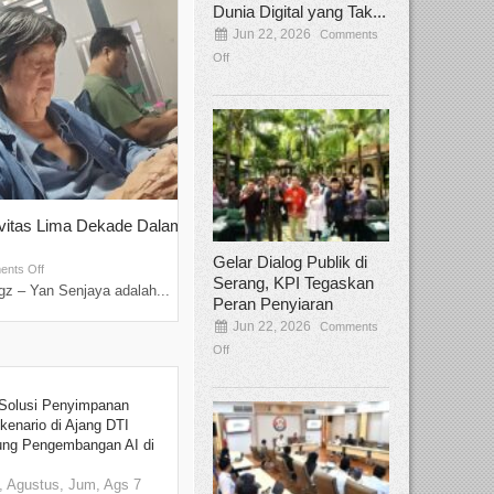
Dunia Digital yang Tak...
Jun 22, 2026
Comments
Off
ivitas Lima Dekade Dalam
Tamee Irelly Menjadi Juri Open Casti
Film Terbaru...
Gelar Dialog Publik di
Sep 08, 2025
nts Off
Comments Off
Serang, KPI Tegaskan
z – Yan Senjaya adalah...
Bekasi, Broadcastmagz – Dalam upaya me
Peran Penyiaran
talenta...
Jun 22, 2026
Comments
Off
Solusi Penyimpanan
kenario di Ajang DTI
ung Pengembangan AI di
 Agustus, Jum, Ags 7