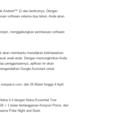
tuk Android™ 11 dan berikutnya. Dengan
uan software selama dua tahun, Anda akan
mimpin, menggabungkan pembaruan software
Link akan membantu meredakan kekhawatiran
rmasuk anak-anak. Dengan memungkinkan Anda
au penggunaannya, aplikasi ini akan
 mengandalkan Google Assistant untuk
 eraspace.com, dari 26 Maret hingga 4 April
okia 5.4 dengan Nokia Essential True
GB + 1 bulan berlangganan Amazon Prime, dari
 warna Polar Night and Dusk.