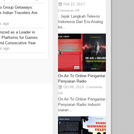
Feb 22, 2017
to Group Getaways:
Comments Off
 Indian Travelers Are
Jejak Langkah Televisi
Indonesia Dari Era Analog
s ago
ke...
ized as a Leader in
d Platforms for Games
ond Consecutive Year
s ago
On Air To Online Pengantar
Penyiaran Radio
Oct 06, 2016
Comments
Off
On Air To Online Pengantar
Penyiaran Radio Industri
siaran...