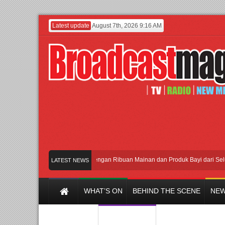
Latest update
August 7th, 2026 9:16 AM
Meramaikan Jakarta dengan Ribuan Mainan dan Produk Bayi dari Seluruh Duni
LATEST NEWS
WHAT’S ON
BEHIND THE SCENE
NEW
Y CHANNEL
FILM & MUSIC