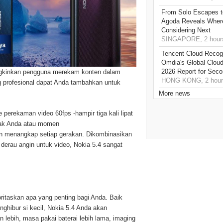
From Solo Escapes 
Agoda Reveals Where
Considering Next
SINGAPORE, 2 hour
Tencent Cloud Recogn
Omdia's Global Clou
2026 Report for Sec
mungkinkan pengguna merekam konten dalam
HONG KONG, 2 hour
ing profesional dapat Anda tambahkan untuk
More news
perekaman video 60fps -hampir tiga kali lipat
anak Anda atau momen
kan menangkap setiap gerakan. Dikombinasikan
derau angin untuk video, Nokia 5.4 sangat
ritaskan apa yang penting bagi Anda. Baik
ghibur si kecil, Nokia 5.4 Anda akan
lebih, masa pakai baterai lebih lama, imaging