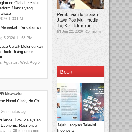
ngkauan Global melalui
atform Manga yang
Bahasa
Pembinaan Isi Siaran
2026 1:00 PM
Jawa Pos Multimedia
TV, KPI Tekankan...
: Mengubah Pengalaman
Jun 22, 2026
Comments
 5 2026 11:58 PM
Off
 Coca-Cola® Meluncurkan
d Rock Rising untuk
ru
, Agustus, Wed, Aug 5
Book
 PR Newswire
me Hanoi-Clark, Ho Chi
 26 minutes ago
rbulence: How Malaysian
Jejak Langkah Televisi
 Economic Resilience
Indonesia
ysia, 39 minutes ago