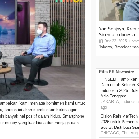
Yan Senjaya, Kreat
Sinema Indonesia
Dec 22, 2025
Comme
Jakarta, Broadcastmag
Rilis PR Newswire
HIKSEMI Tampilkan 
Data untuk Seluruh S
Indonesia 2026, Duk
Asia Tenggara
JAKARTA, Indonesia,
yampaikan,“kami menjaga komitmen kami untuk
ago
a, karena ini akan memberikan ketenangan
h banyak hal positif dalam hidup. Smartphone
Cision Raih MarTech
2026 untuk Pemantau
for money yang luar biasa dan menjaga data
Sosial, Distribusi Si
CHICAGO, Thu, Aug 