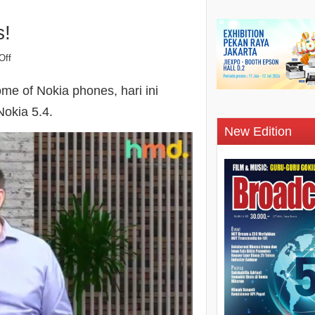
s!
Off
me of Nokia phones, hari ini
Nokia 5.4.
New Edition