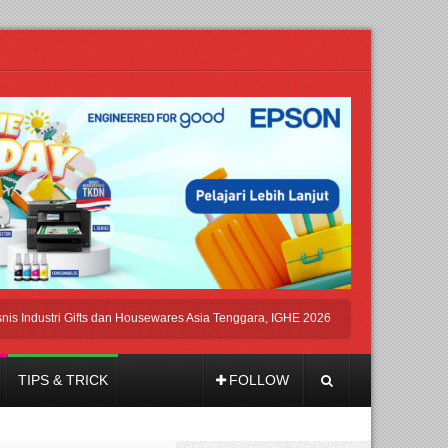
tri Gifts dan Housewares Asia Tenggara, IGHE 2026 Kembali Digelar di Jakarta
TIPS & TRICK
FOLLOW