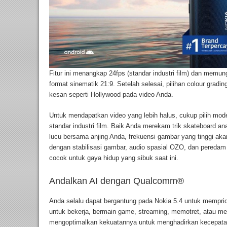
Fitur ini menangkap 24fps (standar industri film) dan me
format sinematik 21:9. Setelah selesai, pilihan colour grad
kesan seperti Hollywood pada video Anda.
Untuk mendapatkan video yang lebih halus, cukup pilih mode 
standar industri film. Baik Anda merekam trik skateboard 
lucu bersama anjing Anda, frekuensi gambar yang tinggi a
dengan stabilisasi gambar, audio spasial OZO, dan peredam 
cocok untuk gaya hidup yang sibuk saat ini.
Andalkan AI dengan Qualcomm®
Anda selalu dapat bergantung pada Nokia 5.4 untuk memprio
untuk bekerja, bermain game, streaming, memotret, atau men
mengoptimalkan kekuatannya untuk menghadirkan kecepatan 