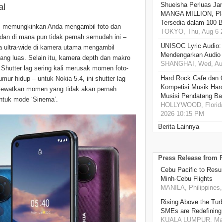
Shueisha Perluas Ja
al
MANGA MILLION, Pl
Tersedia dalam 100 
 memungkinkan Anda mengambil foto dan
TOKYO, Thu, Aug 6 
dan di mana pun tidak pernah semudah ini –
UNISOC Lyric Audio
sa ultra-wide di kamera utama mengambil
Mendengarkan Audio
ang luas. Selain itu, kamera depth dan makro
SHANGHAI, Wed, Aug
Shutter lag sering kali merusak momen foto-
Hard Rock Cafe dan
mur hidup – untuk Nokia 5.4, ini shutter lag
Kompetisi Musik Har
melewatkan momen yang tidak akan pernah
Musisi Pendatang Ba
untuk mode ‘Sinema’.
HOLLYWOOD, Florida
2026 10:15 PM
Berita Lainnya
Press Release from
Cebu Pacific to Resu
Minh-Cebu Flights
MANILA, Philippines,
Rising Above the Tu
SMEs are Redefining
KUALA LUMPUR, Mala