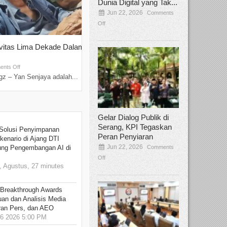
Dunia Digital yang Tak...
Jun 22, 2026
Comments
Off
ivitas Lima Dekade Dalam
Tamee Irelly Menjadi Juri Open Casti
Film Terbaru...
Sep 08, 2025
nts Off
Comments Off
z – Yan Senjaya adalah...
Bekasi, Broadcastmagz – Dalam upaya me
talenta...
Gelar Dialog Publik di
Serang, KPI Tegaskan
Solusi Penyimpanan
Peran Penyiaran
kenario di Ajang DTI
Jun 22, 2026
Comments
ung Pengembangan AI di
Off
 Agustus, 27 minutes
 Breakthrough Awards
an dan Analisis Media
aran Pers, dan AEO
6 2026 5:00 PM