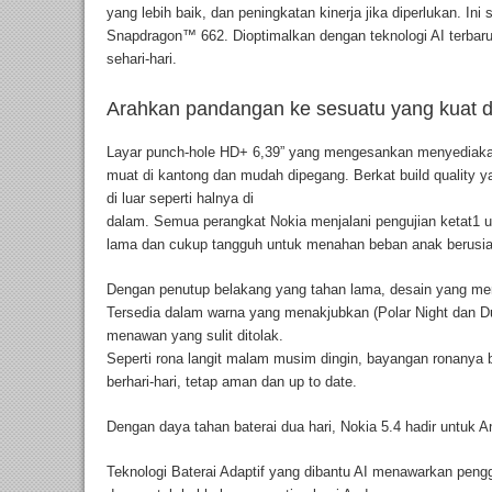
yang lebih baik, dan peningkatan kinerja jika diperlukan. 
Snapdragon™ 662. Dioptimalkan dengan teknologi AI terbaru
sehari-hari.
Arahkan pandangan ke sesuatu yang kuat d
Layar punch-hole HD+ 6,39” yang mengesankan menyediakan 
muat di kantong dan mudah dipegang. Berkat build quality y
di luar seperti halnya di
dalam. Semua perangkat Nokia menjalani pengujian ketat1 
lama dan cukup tangguh untuk menahan beban anak berusia
Dengan penutup belakang yang tahan lama, desain yang menari
Tersedia dalam warna yang menakjubkan (Polar Night dan D
menawan yang sulit ditolak.
Seperti rona langit malam musim dingin, bayangan ronanya 
berhari-hari, tetap aman dan up to date.
Dengan daya tahan baterai dua hari, Nokia 5.4 hadir untuk A
Teknologi Baterai Adaptif yang dibantu AI menawarkan peng