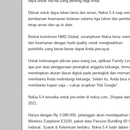
daya untuk hal-hal yang penting bagi Anda.
Dibuat untuk daya tahan lama dan aman, Nokia 5.4 siap un
pembaruan keamanan bulanan selama tiga tahun dan pembar
tetap aman dan up to date.
Berkat komitmen HMD Global, smartphone Nokia terus me
dan keamanan dengan build quality untuk menghadirkan
portofolio yang benar-benar dapat Anda percayai.
Untuk ketenangan pikiran para orang tua, aplikasi Family 
apa pun atas penggunaan perangkat anggota keluarga, te
menetapkan aturan dasar digital pada perangkat dan memant
membantu Anda melindungi keluarga. Selain itu, Anda bisa
membantu kapan saja – cukup ucapkan “Hai Google”.
Nokia 5.4 tersedia untuk pre-order di nokia.com, Shopee dan
2021.
Hanya dengan Rp 3.099.000, pelanggan akan mendapatkan N
Wireless Earphone E3100, paket data Passion Bundling 60 
Indosat. Syarat & Ketentuan berlaku. Nokia 5.4 hadir dalam