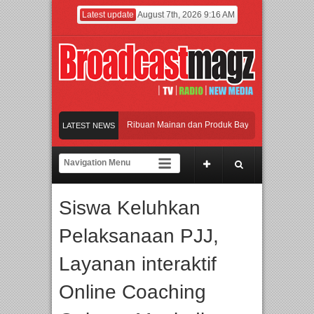
Latest update
August 7th, 2026 9:16 AM
ramaikan Jakarta dengan Ribuan Mainan dan Produk Bayi dari Seluruh Dunia, IB
LATEST NEWS
njadi Gerbang Inovasi dan Peluang Bisnis Industri Gifts dan Housewares Asia Te
MF 2026 Dorong Industri Beralih dari Kampanye ke Kolaborasi Jangka Panjang
Siswa Keluhkan
ayakan Perpaduan Warisan Dan Semangat Lokal, BIRKENSTOCK INDONESIA Memb
Pelaksanaan PJJ,
ramaikan Jakarta dengan Ribuan Mainan dan Produk Bayi dari Seluruh Dunia, IB
Layanan interaktif
Online Coaching