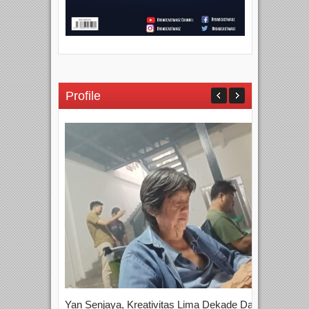
Profile
Yan Senjaya, Kreativitas Lima Dekade Dalam
Tam