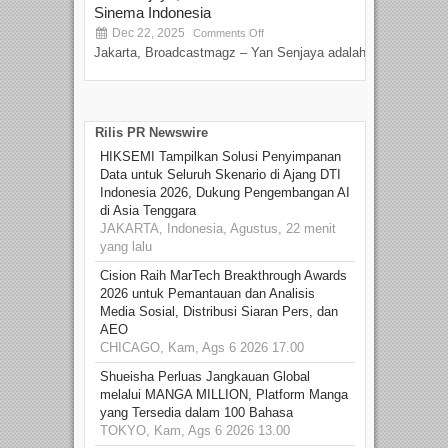
Sinema Indonesia
Film
Dec 22, 2025
S
Comments Off
Jakarta, Broadcastmagz – Yan Senjaya adalah...
Beka
talen
Rilis PR Newswire
HIKSEMI Tampilkan Solusi Penyimpanan
Data untuk Seluruh Skenario di Ajang DTI
Indonesia 2026, Dukung Pengembangan AI
di Asia Tenggara
JAKARTA, Indonesia, Agustus, 22 menit
yang lalu
Cision Raih MarTech Breakthrough Awards
2026 untuk Pemantauan dan Analisis
Media Sosial, Distribusi Siaran Pers, dan
AEO
CHICAGO, Kam, Ags 6 2026 17.00
Shueisha Perluas Jangkauan Global
melalui MANGA MILLION, Platform Manga
yang Tersedia dalam 100 Bahasa
TOKYO, Kam, Ags 6 2026 13.00