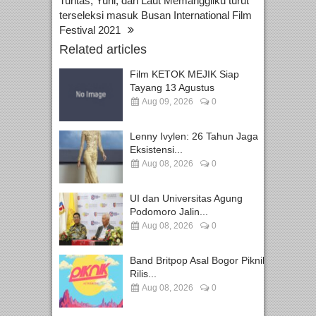
Tuntas; Yuni; dan Laut Memanggilku turut
terseleksi masuk Busan International Film
Festival 2021
Related articles
Film KETOK MEJIK Siap
Tayang 13 Agustus
Aug 09, 2026
0
Lenny Ivylen: 26 Tahun Jaga
Eksistensi...
Aug 08, 2026
0
UI dan Universitas Agung
Podomoro Jalin...
Aug 08, 2026
0
Band Britpop Asal Bogor Piknik
Rilis...
Aug 08, 2026
0