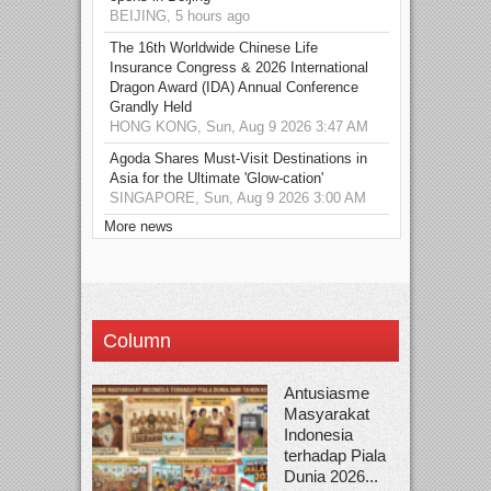
BEIJING, 5 hours ago
The 16th Worldwide Chinese Life
Insurance Congress & 2026 International
Dragon Award (IDA) Annual Conference
Grandly Held
HONG KONG, Sun, Aug 9 2026 3:47 AM
Agoda Shares Must-Visit Destinations in
Asia for the Ultimate 'Glow-cation'
SINGAPORE, Sun, Aug 9 2026 3:00 AM
More news
Column
Antusiasme
Masyarakat
Indonesia
terhadap Piala
Dunia 2026...