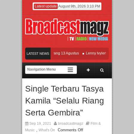
Latest update
August 9th, 2026 3:10 PM
ilm KETOK MEJIK Siap Tayang 13 Agustus
Lenny Ivylen: 26 Tahun Jaga Eksist
LATEST NEWS
I dan Universitas Agung Podomoro Jalin Kerja Sama Pendidikan dan Riset untuk 
eramaikan Jakarta dengan Ribuan Mainan dan Produk Bayi dari Seluruh Dunia, I
Single Terbaru Tasya
Kamila “Selalu Riang
Serta Gembira”
Sep 19, 2021
broadcastmagz
Film &
,
Comments Off
Music
What's On