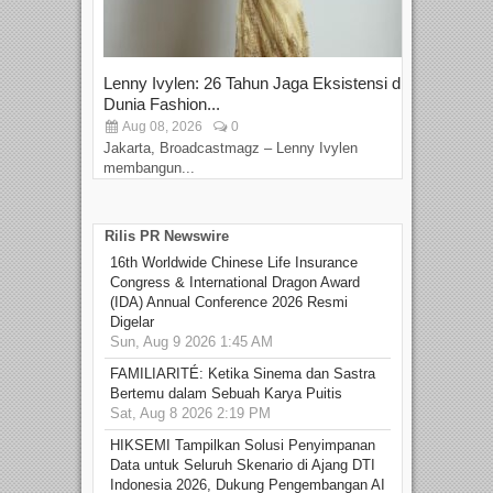
Lenny Ivylen: 26 Tahun Jaga Eksistensi di
Yan
Dunia Fashion...
Sin
Aug 08, 2026
0
D
Jakarta, Broadcastmagz – Lenny Ivylen
Jaka
membangun...
Rilis PR Newswire
16th Worldwide Chinese Life Insurance
Congress & International Dragon Award
(IDA) Annual Conference 2026 Resmi
Digelar
Sun, Aug 9 2026 1:45 AM
FAMILIARITÉ: Ketika Sinema dan Sastra
Bertemu dalam Sebuah Karya Puitis
Sat, Aug 8 2026 2:19 PM
HIKSEMI Tampilkan Solusi Penyimpanan
Data untuk Seluruh Skenario di Ajang DTI
Indonesia 2026, Dukung Pengembangan AI