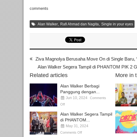
comments
,
,
Alan Walker
Rafi Ahmad dan Nagita
Single in your eyes
Ziva Magnolya Berusaha Move On di Single Baru,
Alan Walker Segera Tampil di PHANTOM PIK 2 Gr
Related articles
More in 
Alan Walker Berbagi
Panggung dengan...
Jun 10, 2024
Comments
Off
Alan Walker Segera Tampil
di PHANTOM...
May 31, 2024
Comments Off