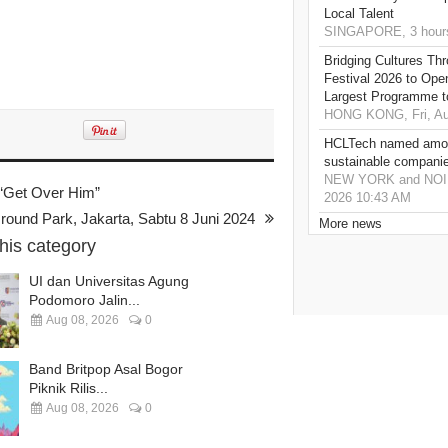
Local Talent
SINGAPORE, 3 hour
Bridging Cultures T
Festival 2026 to Open
Largest Programme t
HONG KONG, Fri, Au
HCLTech named amon
sustainable compani
NEW YORK and NOIDA,
 “Get Over Him”
2026 10:43 AM
ound Park, Jakarta, Sabtu 8 Juni 2024
More news
this category
UI dan Universitas Agung
Podomoro Jalin...
Aug 08, 2026
0
Band Britpop Asal Bogor
Piknik Rilis...
Aug 08, 2026
0