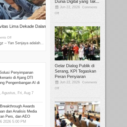
Dunia Digital yang Tak...
Jun 22, 2026
Comments
Off
ivitas Lima Dekade Dalam
Tamee Irelly Menjadi Juri Open Casti
Film Terbaru...
Sep 08, 2025
nts Off
Comments Off
z – Yan Senjaya adalah...
Bekasi, Broadcastmagz – Dalam upaya me
talenta...
Gelar Dialog Publik di
Serang, KPI Tegaskan
Solusi Penyimpanan
Peran Penyiaran
kenario di Ajang DTI
Jun 22, 2026
Comments
ung Pengembangan AI di
Off
 Agustus, Fri, Aug 7
 Breakthrough Awards
an dan Analisis Media
aran Pers, dan AEO
6 2026 5:00 PM