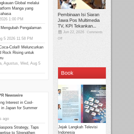
ngkauan Global melalui
atform Manga yang
Bahasa
Pembinaan Isi Siaran
2026 1:00 PM
Jawa Pos Multimedia
TV, KPI Tekankan...
: Mengubah Pengalaman
Jun 22, 2026
Comments
 5 2026 11:58 PM
Off
 Coca-Cola® Meluncurkan
d Rock Rising untuk
ru
, Agustus, Wed, Aug 5
Book
 PR Newswire
g Interest in Cool-
s in Japan for Summer
s ago
Jejak Langkah Televisi
aspora Strategy, Taps
Indonesia
ertise to Strengthen