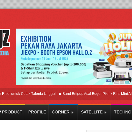
untuk Cetak Talenta Unggul
Band Britpop Asal Bogor Piknik Rilis Mini Album “As
 PRODUCT
PROFILE
CORNER
SATELLITE
TECHNO