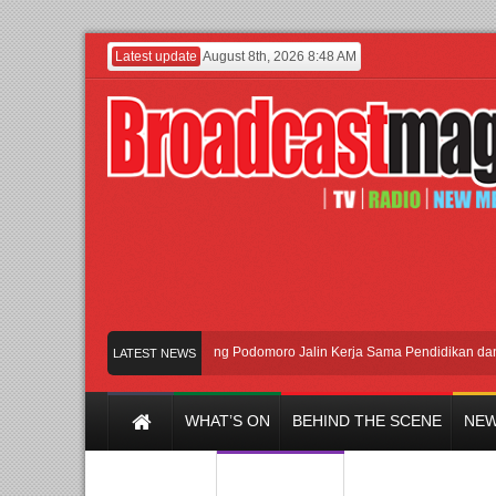
Latest update
August 8th, 2026 8:48 AM
UI dan Universitas Agung Podomoro Jalin Kerja Sama Pendidikan dan Riset 
LATEST NEWS
WHAT’S ON
BEHIND THE SCENE
NEW
Y CHANNEL
FILM & MUSIC