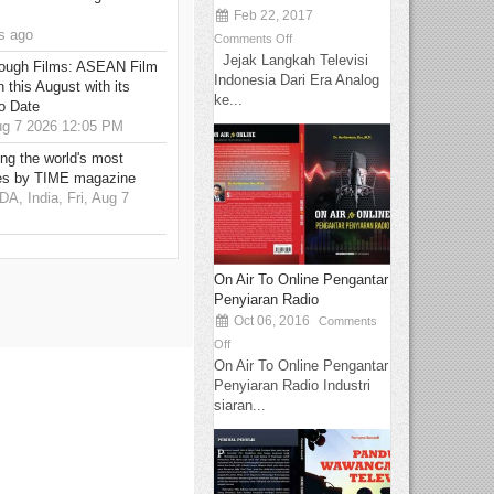
Feb 22, 2017
s ago
Comments Off
Jejak Langkah Televisi
hrough Films: ASEAN Film
Indonesia Dari Era Analog
 this August with its
ke...
o Date
g 7 2026 12:05 PM
g the world's most
es by TIME magazine
 India, Fri, Aug 7
On Air To Online Pengantar
Penyiaran Radio
Oct 06, 2016
Comments
Off
On Air To Online Pengantar
Penyiaran Radio Industri
siaran...