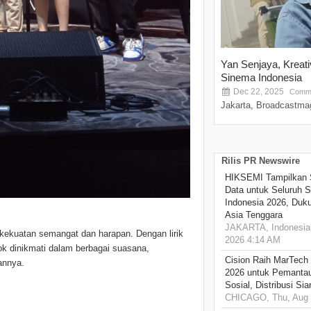
Yan Senjaya, Kreat
Sinema Indonesia
Dec 22, 2025
Comme
Jakarta, Broadcastmag
Rilis PR Newswire
HIKSEMI Tampilkan 
Data untuk Seluruh S
Indonesia 2026, Duk
Asia Tenggara
JAKARTA, Indonesia,
kekuatan semangat dan harapan. Dengan lirik
2026 4:14 AM
k dinikmati dalam berbagai suasana,
Cision Raih MarTech
annya.
2026 untuk Pemantau
Sosial, Distribusi Si
CHICAGO, Thu, Aug 