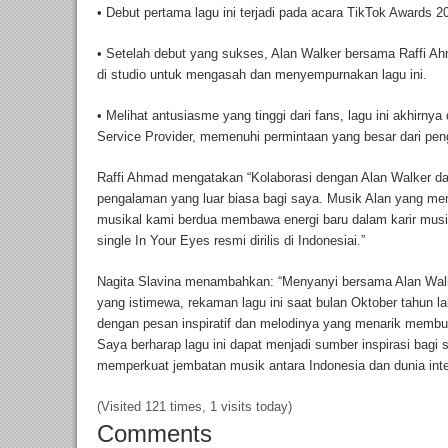
• Debut pertama lagu ini terjadi pada acara TikTok Awards 20
• Setelah debut yang sukses, Alan Walker bersama Raffi A
di studio untuk mengasah dan menyempurnakan lagu ini.
• Melihat antusiasme yang tinggi dari fans, lagu ini akhirnya d
Service Provider, memenuhi permintaan yang besar dari pe
Raffi Ahmad mengatakan “Kolaborasi dengan Alan Walker dal
pengalaman yang luar biasa bagi saya. Musik Alan yang mem
musikal kami berdua membawa energi baru dalam karir musik
single In Your Eyes resmi dirilis di Indonesiai.”
Nagita Slavina menambahkan: “Menyanyi bersama Alan Walk
yang istimewa, rekaman lagu ini saat bulan Oktober tahun lalu 
dengan pesan inspiratif dan melodinya yang menarik membua
Saya berharap lagu ini dapat menjadi sumber inspirasi bag
memperkuat jembatan musik antara Indonesia dan dunia inte
(Visited 121 times, 1 visits today)
Comments