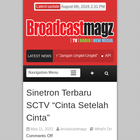
Latest update
August 6th, 2026 2:31 PM
an Hadirkan Hipdut Modern “Jangan Ungkit-Ungkit”
APMF 2026 Dorong Industri
LATEST NEWS
yakan Perpaduan Warisan Dan Semangat Lokal, BIRKENSTOCK INDONESIA Memb
laborasi UT School, PTBA, dan Kamaju Tingkatkan Kualitas SDM melalui Basic M
Sinetron Terbaru
ilite Orchestra Presents The Beatles & Queen – feat. Marcello Tahitoe dan Sandh
SCTV “Cinta Setelah
Cinta”
May 11, 2022
broadcastmagz
What's On
Comments Off