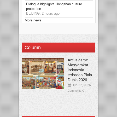
Dialogue highlights Hongshan culture
protection
BEIJING, 2 hours ago
More news
Column
Antusiasme
Masyarakat
Indonesia
terhadap Piala
Dunia 2026...
Jun 27, 2026
Comments Off