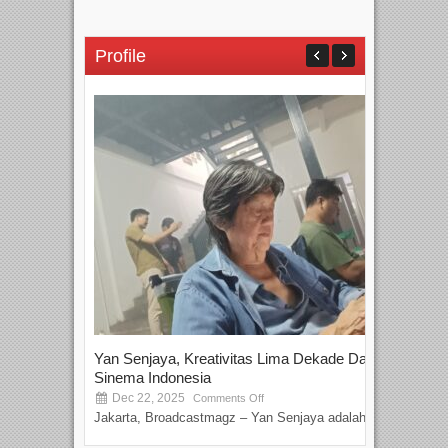
Profile
Yan Senjaya, Kreativitas Lima Dekade Dalam
Tam
Sinema Indonesia
Film
Dec 22, 2025
S
Comments Off
Jakarta, Broadcastmagz – Yan Senjaya adalah...
Beka
talen