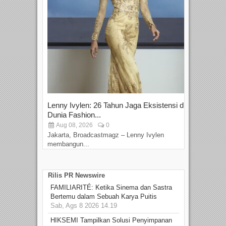
Lenny Ivylen: 26 Tahun Jaga Eksistensi di
Yan
Dunia Fashion...
Sin
Aug 08, 2026
0
D
Jakarta, Broadcastmagz – Lenny Ivylen
Jaka
membangun...
Rilis PR Newswire
FAMILIARITÉ: Ketika Sinema dan Sastra
Bertemu dalam Sebuah Karya Puitis
Sab, Ags 8 2026 14.19
HIKSEMI Tampilkan Solusi Penyimpanan