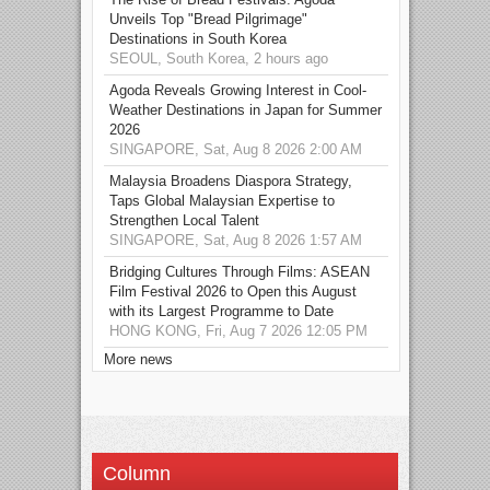
Unveils Top "Bread Pilgrimage"
Destinations in South Korea
SEOUL, South Korea, 2 hours ago
Agoda Reveals Growing Interest in Cool-
Weather Destinations in Japan for Summer
2026
SINGAPORE, Sat, Aug 8 2026 2:00 AM
Malaysia Broadens Diaspora Strategy,
Taps Global Malaysian Expertise to
Strengthen Local Talent
SINGAPORE, Sat, Aug 8 2026 1:57 AM
Bridging Cultures Through Films: ASEAN
Film Festival 2026 to Open this August
with its Largest Programme to Date
HONG KONG, Fri, Aug 7 2026 12:05 PM
More news
Column