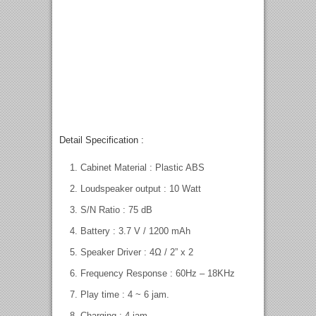
Detail Specification :
Cabinet Material : Plastic ABS
Loudspeaker output : 10 Watt
S/N Ratio : 75 dB
Battery : 3.7 V / 1200 mAh
Speaker Driver : 4Ω / 2” x 2
Frequency Response : 60Hz – 18KHz
Play time : 4 ~ 6 jam.
Charging : 4 jam.