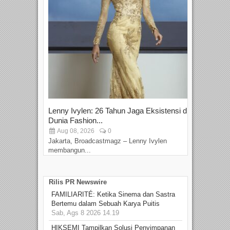
Lenny Ivylen: 26 Tahun Jaga Eksistensi di
Yan
Dunia Fashion...
Sin
Aug 08, 2026
0
D
Jakarta, Broadcastmagz – Lenny Ivylen
Jaka
membangun...
Rilis PR Newswire
FAMILIARITÉ: Ketika Sinema dan Sastra
Bertemu dalam Sebuah Karya Puitis
Sab, Ags 8 2026 14.19
HIKSEMI Tampilkan Solusi Penyimpanan