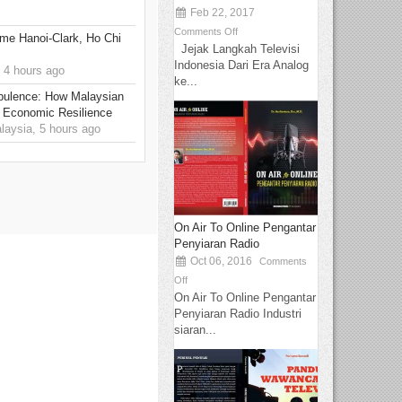
Feb 22, 2017
Comments Off
me Hanoi-Clark, Ho Chi
Jejak Langkah Televisi
Indonesia Dari Era Analog
 4 hours ago
ke...
rbulence: How Malaysian
 Economic Resilience
ysia, 5 hours ago
On Air To Online Pengantar
Penyiaran Radio
Oct 06, 2016
Comments
Off
On Air To Online Pengantar
Penyiaran Radio Industri
siaran...