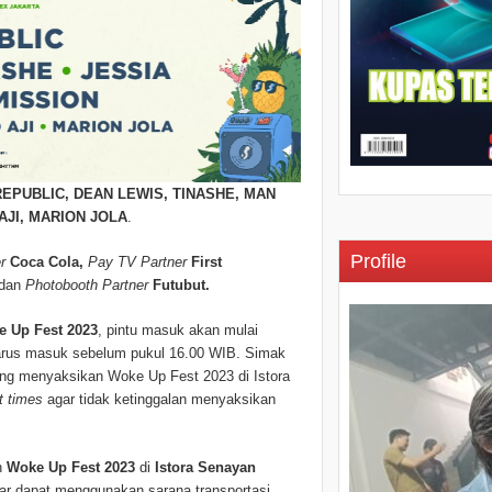
EPUBLIC, DEAN LEWIS, TINASHE, MAN
 AJI, MARION JOLA
.
Profile
r
Coca Cola,
Pay TV Partner
First
dan
Photobooth Partner
Futubut.
 Up Fest 2023
, pintu masuk akan mulai
rus masuk sebelum pukul 16.00 WIB. Simak
bung menyaksikan Woke Up Fest 2023 di Istora
t times
agar tidak ketinggalan menyaksikan
n
Woke Up Fest 2023
di
Istora Senayan
gar dapat menggunakan sarana transportasi