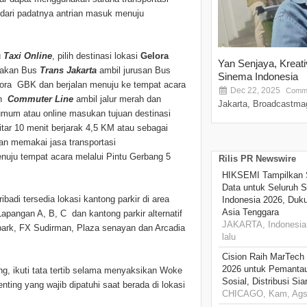
dari padatnya antrian masuk menuju
u
Taxi Online
, pilih destinasi lokasi
Gelora
Yan Senjaya, Kreat
unakan Bus
Trans Jakarta
ambil jurusan Bus
Sinema Indonesia
elora GBK dan berjalan menuju ke tempat acara
Dec 22, 2025
Comme
an
Commuter Line
ambil jalur merah dan
Jakarta, Broadcastmag
 umum atau online masukan tujuan destinasi
tar 10 menit berjarak 4,5 KM atau sebagai
kan memakai jasa transportasi
nuju tempat acara melalui Pintu Gerbang 5
Rilis PR Newswire
HIKSEMI Tampilkan 
Data untuk Seluruh S
badi tersedia lokasi kantong parkir di area
Indonesia 2026, Duk
Asia Tenggara
Lapangan A, B, C dan kantong parkir alternatif
JAKARTA, Indonesia,
Spark, FX Sudirman, Plaza senayan dan Arcadia
lalu
Cision Raih MarTech
2026 untuk Pemantau
ng, ikuti tata tertib selama menyaksikan Woke
Sosial, Distribusi Si
ting yang wajib dipatuhi saat berada di lokasi
CHICAGO, Kam, Ags 