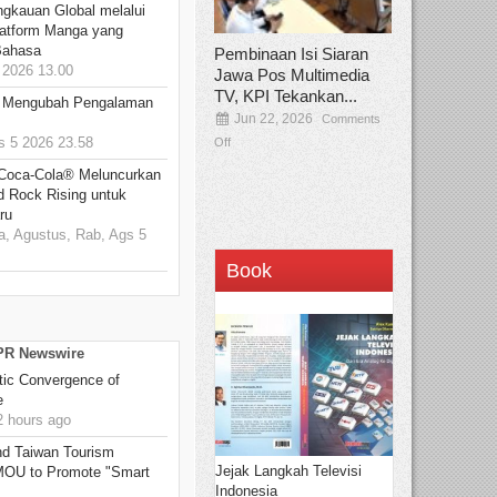
ngkauan Global melalui
atform Manga yang
Bahasa
Pembinaan Isi Siaran
2026 13.00
Jawa Pos Multimedia
TV, KPI Tekankan...
: Mengubah Pengalaman
Jun 22, 2026
Comments
 5 2026 23.58
Off
 Coca-Cola® Meluncurkan
d Rock Rising untuk
ru
, Agustus, Rab, Ags 5
Book
 PR Newswire
ic Convergence of
e
 hours ago
 Taiwan Tourism
Jejak Langkah Televisi
 MOU to Promote "Smart
Indonesia