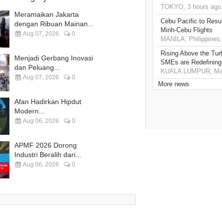
TOKYO, 3 hours ago
Meramaikan Jakarta
Cebu Pacific to Resu
dengan Ribuan Mainan...
Minh-Cebu Flights
Aug 07, 2026
0
MANILA, Philippines,
Rising Above the Tu
Menjadi Gerbang Inovasi
SMEs are Redefining
dan Peluang...
KUALA LUMPUR, Mala
Aug 07, 2026
0
More news
Afan Hadirkan Hipdut
Modern...
Aug 06, 2026
0
APMF 2026 Dorong
Industri Beralih dari...
Aug 06, 2026
0