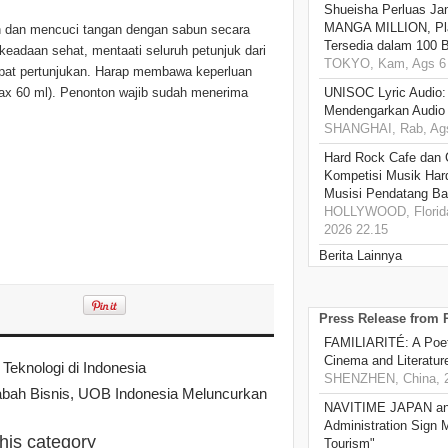
Shueisha Perluas Ja
MANGA MILLION, Pl
n dan mencuci tangan dengan sabun secara
Tersedia dalam 100 
eadaan sehat, mentaati seluruh petunjuk dari
TOKYO, Kam, Ags 6 
empat pertunjukan. Harap membawa keperluan
 (max 60 ml). Penonton wajib sudah menerima
UNISOC Lyric Audio
Mendengarkan Audio
SHANGHAI, Rab, Ags
Hard Rock Cafe dan
Kompetisi Musik Har
Musisi Pendatang Ba
HOLLYWOOD, Florida
2026 22.15
Berita Lainnya
Press Release from
FAMILIARITÉ: A Poet
Cinema and Literatur
i Teknologi di Indonesia
SHENZHEN, China, 2
abah Bisnis, UOB Indonesia Meluncurkan
NAVITIME JAPAN and
Administration Sign
this category
Tourism"