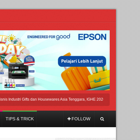
dustri Gifts dan Housewares Asia Tenggara, IGHE 2026 Kembali Digelar di Jakarta
TIPS & TRICK
FOLLOW