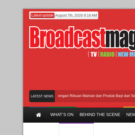
Latest update
August 7th, 2026 9:16 AM
Meramaikan Jakarta dengan Ribuan Mainan dan Produk Bayi dari Seluruh D
LATEST NEWS
WHAT’S ON
BEHIND THE SCENE
NEW
Y CHANNEL
FILM & MUSIC