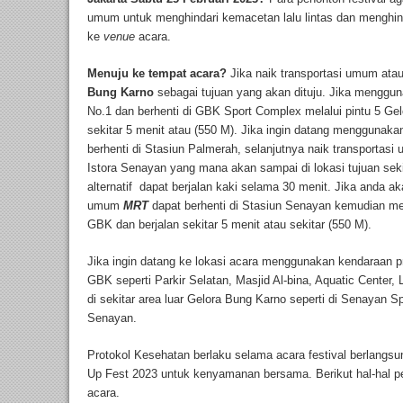
umum untuk menghindari kemacetan lalu lintas dan menghin
ke
venue
acara.
Menuju ke tempat acara?
Jika naik transportasi umum ata
Bung Karno
sebagai tujuan yang akan dituju. Jika mengg
No.1 dan berhenti di GBK Sport Complex melalui pintu 5 G
sekitar 5 menit atau (550 M). Jika ingin datang menggunak
berhenti di Stasiun Palmerah, selanjutnya naik transportasi
Istora Senayan yang mana akan sampai di lokasi tujuan seki
alternatif dapat berjalan kaki selama 30 menit. Jika anda a
umum
MRT
dapat berhenti di Stasiun Senayan kemudian me
GBK dan berjalan sekitar 5 menit atau sekitar (550 M).
Jika ingin datang ke lokasi acara menggunakan kendaraan pri
GBK seperti Parkir Selatan, Masjid Al-bina, Aquatic Center, 
di sekitar area luar Gelora Bung Karno seperti di Senayan 
Senayan.
Protokol Kesehatan berlaku selama acara festival berlangsu
Up Fest 2023 untuk kenyamanan bersama. Berikut hal-hal pen
acara.