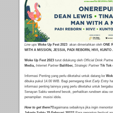
Line ups
Woke Up Fest 2023
akan dimeriahkan oleh
ONE R
WITH A MISSION, JESSIA, PADI REBORN, HIVI, KUNTO
Woke Up Fest 2023
turut didukung oleh
Official Drink Partne
Media,
Internet Partner
Balifiber,
Strategic Partner
Tik Tok
Informasi Penting yang perlu diketahui untuk datang ke
Woke
dibuka pukul 14.00 WIB. Bagi pemegang tiket
Early Entry
ha
informasi penting lainnya yang perlu diketahui untuk berga
Senayan Sabtu w
eekend
besok, perhatikan
rundown
atau
se
penampilan musisi idola.
How to get there?
Bagaimana sebaiknya jika ingin menonto
Jakarta Sabtu 25 Februari 2023?
Para penonton festival a