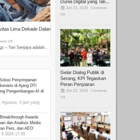
Dunia Digital yang Tak...
Jun 22, 2026
Comments
Off
ivitas Lima Dekade Dalam
Tamee Irelly Menjadi Juri Open Casti
Film Terbaru...
Sep 08, 2025
nts Off
Comments Off
z – Yan Senjaya adalah...
Bekasi, Broadcastmagz – Dalam upaya me
talenta...
Gelar Dialog Publik di
Serang, KPI Tegaskan
Solusi Penyimpanan
Peran Penyiaran
kenario di Ajang DTI
Jun 22, 2026
Comments
ung Pengembangan AI di
Off
 Agustus, 4 jam yang
 Breakthrough Awards
an dan Analisis Media
aran Pers, dan AEO
6 2026 17.00