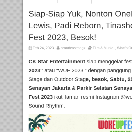
Siap-Siap Yuk, Nonton One
Lewis, Padi Reborn, Tinas
Fest 2023, Besok!
,
Feb 24, 2023
broadcastmagz
Film & Music
What's O
CK Star Entertainment
siap menggelar fest
2023″
atau “WUF 2023 ” dengan panggung k
Stage dan Outdoor Stag
e, besok, Sabtu, 2
Senayan Jakarta
&
Parkir Selatan Senay
Fest 2023
ikuti laman resmi Instagram @wok
Sound Rhythm.