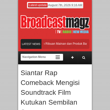
Latest update
August 7th, 2026 9:16 AM
eramaikan Jakarta dengan Ribuan Mainan dan Produk Bayi dari Seluruh Dunia, I
LATEST NEWS
enjadi Gerbang Inovasi dan Peluang Bisnis Industri Gifts dan Housewares Asia T
PMF 2026 Dorong Industri Beralih dari Kampanye ke Kolaborasi Jangka Panjang
Siantar Rap
Rayakan Perpaduan Warisan Dan Semangat Lokal, BIRKENSTOCK INDONESIA Mem
Comeback Mengisi
eramaikan Jakarta dengan Ribuan Mainan dan Produk Bayi dari Seluruh Dunia, I
Soundtrack Film
Kutukan Sembilan