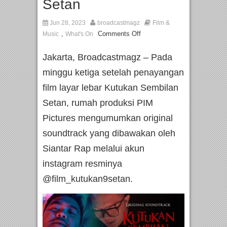
Setan
Jun 28, 2023
broadcastmagz
Film &
,
Comments Off
Music
What's On
Jakarta, Broadcastmagz – Pada
minggu ketiga setelah penayangan
film layar lebar Kutukan Sembilan
Setan, rumah produksi PIM
Pictures mengumumkan original
soundtrack yang dibawakan oleh
Siantar Rap melalui akun
instagram resminya
@film_kutukan9setan.