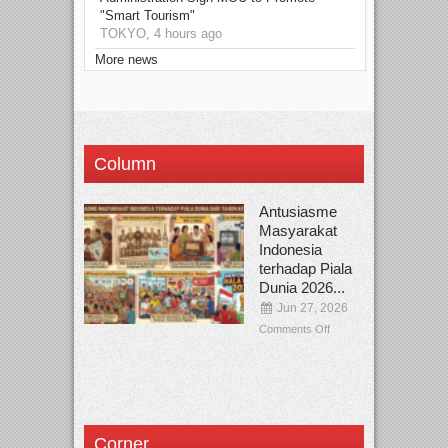
"Smart Tourism"
TOKYO, 4 hours ago
More news
Column
Antusiasme
Masyarakat
Indonesia
terhadap Piala
Dunia 2026...
Jun 27, 2026
Comments Off
Corner