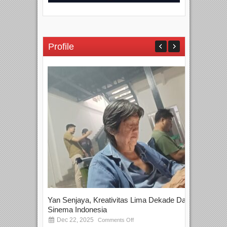
Profile
Yan Senjaya, Kreativitas Lima Dekade Dalam
Tam
Sinema Indonesia
Film
Dec 22, 2025
S
Comments Off