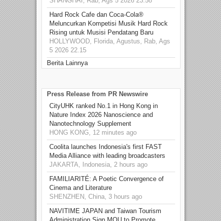
SHANGHAI, Rab, Ags 5 2026 23.58
Hard Rock Cafe dan Coca-Cola®
Meluncurkan Kompetisi Musik Hard Rock
Rising untuk Musisi Pendatang Baru
HOLLYWOOD, Florida, Agustus, Rab, Ags
5 2026 22.15
Berita Lainnya
Press Release from PR Newswire
CityUHK ranked No.1 in Hong Kong in
Nature Index 2026 Nanoscience and
Nanotechnology Supplement
HONG KONG, 12 minutes ago
Coolita launches Indonesia's first FAST
Media Alliance with leading broadcasters
JAKARTA, Indonesia, 2 hours ago
FAMILIARITÉ: A Poetic Convergence of
Cinema and Literature
SHENZHEN, China, 3 hours ago
NAVITIME JAPAN and Taiwan Tourism
Administration Sign MOU to Promote