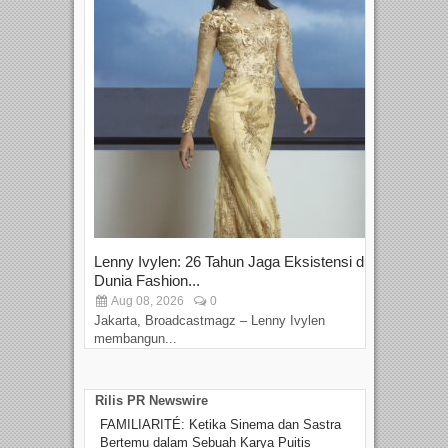
Lenny Ivylen: 26 Tahun Jaga Eksistensi di
Yan
Dunia Fashion...
Sin
Aug 08, 2026
0
D
Jakarta, Broadcastmagz – Lenny Ivylen
Jaka
membangun...
Rilis PR Newswire
FAMILIARITÉ: Ketika Sinema dan Sastra
Bertemu dalam Sebuah Karya Puitis