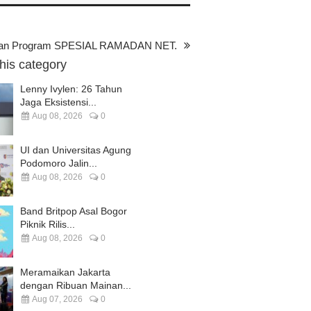
ian Program SPESIAL RAMADAN NET.
this category
Lenny Ivylen: 26 Tahun
Jaga Eksistensi...
Aug 08, 2026
0
UI dan Universitas Agung
Podomoro Jalin...
Aug 08, 2026
0
Band Britpop Asal Bogor
Piknik Rilis...
Aug 08, 2026
0
Meramaikan Jakarta
dengan Ribuan Mainan...
Aug 07, 2026
0