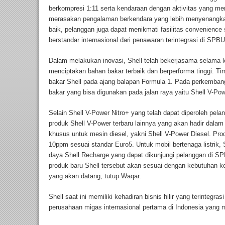
berkompresi 1:11 serta kendaraan dengan aktivitas yang me
merasakan pengalaman berkendara yang lebih menyenangka
baik, pelanggan juga dapat menikmati fasilitas convenience
berstandar internasional dari penawaran terintegrasi di SPB
Dalam melakukan inovasi, Shell telah bekerjasama selama le
menciptakan bahan bakar terbaik dan berperforma tinggi. T
bakar Shell pada ajang balapan Formula 1. Pada perkemba
bakar yang bisa digunakan pada jalan raya yaitu Shell V-Pow
Selain Shell V-Power Nitro+ yang telah dapat diperoleh pel
produk Shell V-Power terbaru lainnya yang akan hadir dalam
khusus untuk mesin diesel, yakni Shell V-Power Diesel. Prod
10ppm sesuai standar Euro5. Untuk mobil bertenaga listrik, S
daya Shell Recharge yang dapat dikunjungi pelanggan di SPB
produk baru Shell tersebut akan sesuai dengan kebutuhan 
yang akan datang, tutup Waqar.
Shell saat ini memiliki kehadiran bisnis hilir yang terintegra
perusahaan migas internasional pertama di Indonesia yang m