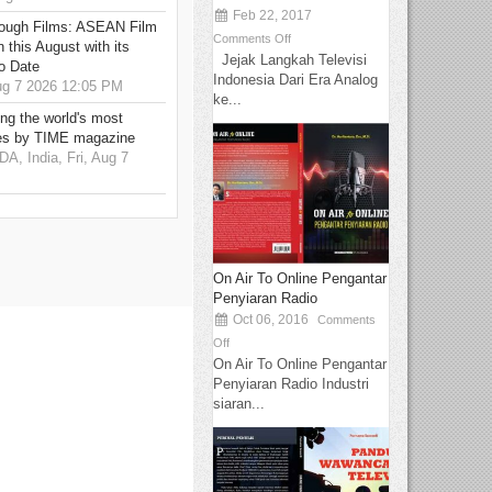
Feb 22, 2017
hrough Films: ASEAN Film
Comments Off
 this August with its
Jejak Langkah Televisi
o Date
Indonesia Dari Era Analog
g 7 2026 12:05 PM
ke...
g the world's most
es by TIME magazine
 India, Fri, Aug 7
On Air To Online Pengantar
Penyiaran Radio
Oct 06, 2016
Comments
Off
On Air To Online Pengantar
Penyiaran Radio Industri
siaran...