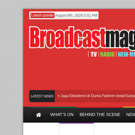
Latest update
August 8th, 2026 5:01 PM
Lenny Ivylen: 26 Tahun Jaga Eksistensi di Dunia Fashion lewat Karya
U
LATEST NEWS
WHAT’S ON
BEHIND THE SCENE
NEW
Y CHANNEL
FILM & MUSIC