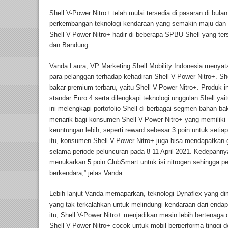
Shell V-Power Nitro+ telah mulai tersedia di pasaran di bul
perkembangan teknologi kendaraan yang semakin maju dan 
Shell V-Power Nitro+ hadir di beberapa SPBU Shell yang ter
dan Bandung.
Vanda Laura, VP Marketing Shell Mobility Indonesia menyat
para pelanggan terhadap kehadiran Shell V-Power Nitro+. Sh
bakar premium terbaru, yaitu Shell V-Power Nitro+. Produk i
standar Euro 4 serta dilengkapi teknologi unggulan Shell ya
ini melengkapi portofolio Shell di berbagai segmen bahan b
menarik bagi konsumen Shell V-Power Nitro+ yang memilik
keuntungan lebih, seperti reward sebesar 3 poin untuk setiap
itu, konsumen Shell V-Power Nitro+ juga bisa mendapatkan gra
selama periode peluncuran pada 8 11 April 2021. Kedepanny
menukarkan 5 poin ClubSmart untuk isi nitrogen sehingga 
berkendara,” jelas Vanda.
Lebih lanjut Vanda memaparkan, teknologi Dynaflex yang dimi
yang tak terkalahkan untuk melindungi kendaraan dari enda
itu, Shell V-Power Nitro+ menjadikan mesin lebih bertenaga
Shell V-Power Nitro+ cocok untuk mobil berperforma tinggi 