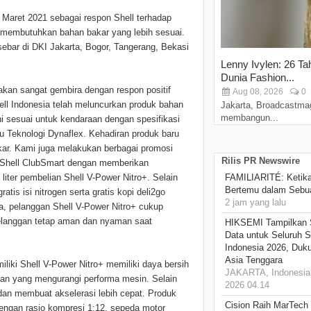
an Maret 2021 sebagai respon Shell terhadap
membutuhkan bahan bakar yang lebih sesuai.
sebar di DKI Jakarta, Bogor, Tangerang, Bekasi
Lenny Ivylen: 26 Ta
Dunia Fashion...
akan sangat gembira dengan respon positif
Aug 08, 2026
0
ell Indonesia telah meluncurkan produk bahan
Jakarta, Broadcastma
membangun...
ni sesuai untuk kendaraan dengan spesifikasi
itu Teknologi Dynaflex. Kehadiran produk baru
akar. Kami juga melakukan berbagai promosi
Rilis PR Newswire
i Shell ClubSmart dengan memberikan
 liter pembelian Shell V-Power Nitro+. Selain
FAMILIARITÉ: Ketika
Bertemu dalam Sebua
tis isi nitrogen serta gratis kopi deli2go
2 jam yang lalu
a, pelanggan Shell V-Power Nitro+ cukup
pelanggan tetap aman dan nyaman saat
HIKSEMI Tampilkan 
Data untuk Seluruh S
Indonesia 2026, Duk
Asia Tenggara
liki Shell V-Power Nitro+ memiliki daya bersih
JAKARTA, Indonesia,
pan yang mengurangi performa mesin. Selain
2026 04.14
 dan membuat akselerasi lebih cepat. Produk
Cision Raih MarTech
dengan rasio kompresi 1:12, sepeda motor