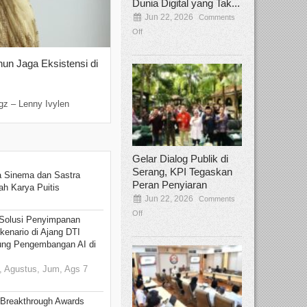
Dunia Digital yang Tak...
Jun 22, 2026
Comments
Off
hun Jaga Eksistensi di
Yan Senjaya, Kreativitas Lima Dekad
Sinema Indonesia
Dec 22, 2025
Comments Off
gz – Lenny Ivylen
Jakarta, Broadcastmagz – Yan Senjaya ada
Gelar Dialog Publik di
Serang, KPI Tegaskan
 Sinema dan Sastra
Peran Penyiaran
h Karya Puitis
Jun 22, 2026
Comments
Off
Solusi Penyimpanan
kenario di Ajang DTI
ung Pengembangan AI di
 Agustus, Jum, Ags 7
 Breakthrough Awards