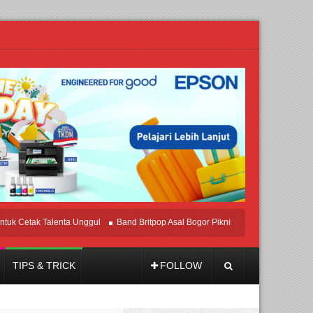
Cetak Talenta Unggul
Band Britpop Asal Bogor Piknik Rilis Mini Album “Astromet
TIPS & TRICK
FOLLOW