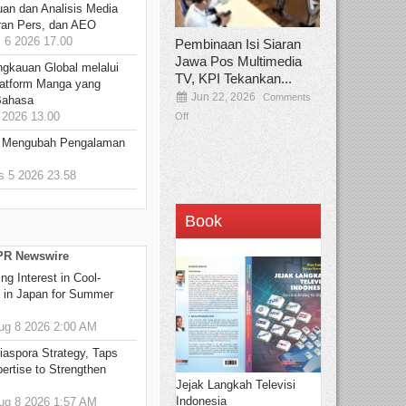
an dan Analisis Media
aran Pers, dan AEO
6 2026 17.00
Pembinaan Isi Siaran
Jawa Pos Multimedia
ngkauan Global melalui
TV, KPI Tekankan...
atform Manga yang
Jun 22, 2026
Comments
Bahasa
2026 13.00
Off
: Mengubah Pengalaman
 5 2026 23.58
Book
 PR Newswire
g Interest in Cool-
s in Japan for Summer
g 8 2026 2:00 AM
aspora Strategy, Taps
ertise to Strengthen
Jejak Langkah Televisi
Indonesia
g 8 2026 1:57 AM