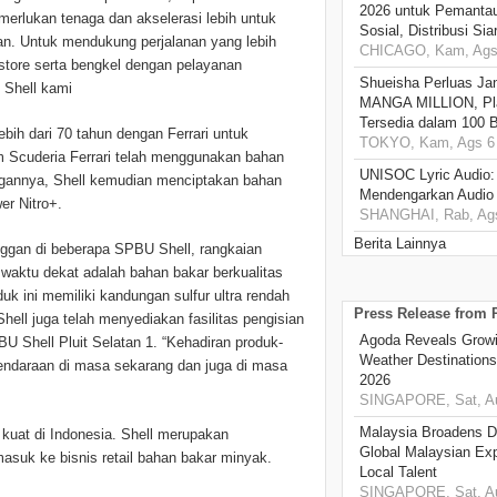
2026 untuk Pemantau
merlukan tenaga dan akselerasi lebih untuk
Sosial, Distribusi Si
n. Untuk mendukung perjalanan yang lebih
CHICAGO, Kam, Ags 
 store serta bengkel dengan pelayanan
Shueisha Perluas Ja
U Shell kami
MANGA MILLION, Pl
Tersedia dalam 100 
bih dari 70 tahun dengan Ferrari untuk
TOKYO, Kam, Ags 6 
im Scuderia Ferrari telah menggunakan bahan
UNISOC Lyric Audio
ngannya, Shell kemudian menciptakan bahan
Mendengarkan Audio
er Nitro+.
SHANGHAI, Rab, Ags
Berita Lainnya
anggan di beberapa SPBU Shell, rangkaian
 waktu dekat adalah bahan bakar berkualitas
uk ini memiliki kandungan sulfur ultra rendah
Press Release from
hell juga telah menyediakan fasilitas pengisian
Agoda Reveals Growin
U Shell Pluit Selatan 1. “Kehadiran produk-
Weather Destination
kendaraan di masa sekarang dan juga di masa
2026
SINGAPORE, Sat, Au
Malaysia Broadens Di
si kuat di Indonesia. Shell merupakan
Global Malaysian Exp
asuk ke bisnis retail bahan bakar minyak.
Local Talent
SINGAPORE, Sat, Au