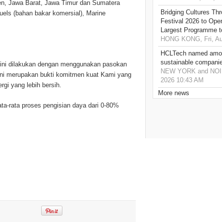
nten, Jawa Barat, Jawa Timur dan Sumatera
Bridging Cultures T
uels (bahan bakar komersial), Marine
Festival 2026 to Open
Largest Programme t
HONG KONG, Fri, Au
HCLTech named amon
sustainable compani
 ini dilakukan dengan menggunakan pasokan
NEW YORK and NOIDA,
 ini merupakan bukti komitmen kuat Kami yang
2026 10:43 AM
gi yang lebih bersih.
More news
a-rata proses pengisian daya dari 0-80%