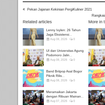
Pekan Jajanan Kekinian PergiKuliner 2021
Rangka
Related articles
More in 
Lenny Ivylen: 26 Tahun
Jaga Eksistensi...
Aug 08, 2026
0
UI dan Universitas Agung
Podomoro Jalin...
Aug 08, 2026
0
Band Britpop Asal Bogor
Piknik Rilis...
Aug 08, 2026
0
Meramaikan Jakarta
dengan Ribuan Mainan...
Aug 07, 2026
0