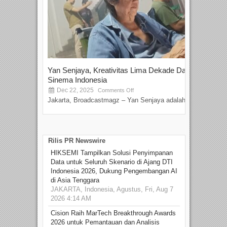
Yan Senjaya, Kreativitas Lima Dekade Dalam
Tam
Sinema Indonesia
Film
Dec 22, 2025
S
Comments Off
Jakarta, Broadcastmagz – Yan Senjaya adalah...
Beka
talen
Rilis PR Newswire
HIKSEMI Tampilkan Solusi Penyimpanan
Data untuk Seluruh Skenario di Ajang DTI
Indonesia 2026, Dukung Pengembangan AI
di Asia Tenggara
JAKARTA, Indonesia, Agustus, Fri, Aug 7
2026 4:14 AM
Cision Raih MarTech Breakthrough Awards
2026 untuk Pemantauan dan Analisis