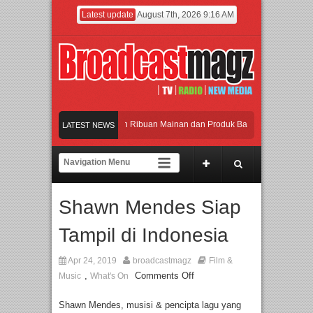
Latest update
August 7th, 2026 9:16 AM
eramaikan Jakarta dengan Ribuan Mainan dan Produk Bayi dari Seluruh Dunia, I
LATEST NEWS
enjadi Gerbang Inovasi dan Peluang Bisnis Industri Gifts dan Housewares Asia T
PMF 2026 Dorong Industri Beralih dari Kampanye ke Kolaborasi Jangka Panjang
Shawn Mendes Siap
ayakan Perpaduan Warisan Dan Semangat Lokal, BIRKENSTOCK INDONESIA Mem
Tampil di Indonesia
eramaikan Jakarta dengan Ribuan Mainan dan Produk Bayi dari Seluruh Dunia, I
Apr 24, 2019
broadcastmagz
Film &
,
Comments Off
Music
What's On
Shawn Mendes, musisi & pencipta lagu yang