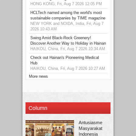
HONG KONG, Fri, Aug 7 2026 12:05 PM
HCLTech named among the world's most
sustainable companies by TIME magazine
NEW YORK and NOIDA, India, Fri, Aug 7
2026 10:43 AM
Swing Amid Black‑Rock Greenery!
Discover Another Way to Holiday in Hainan
HAIKOU, China, Fri, Aug 7 2026 10:34 AM
Check out Hainan's Pioneering Medical
Hub
HAIKOU, China, Fri, Aug 7 2026 10:27 AM
More news
Column
Antusiasme
Masyarakat
Indonesia