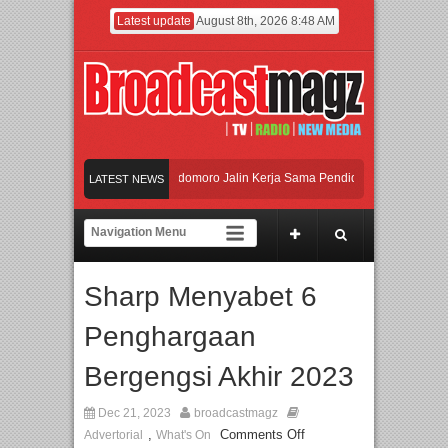
Latest update
August 8th, 2026 8:48 AM
 dan Universitas Agung Podomoro Jalin Kerja Sama Pendidikan dan Riset untuk C
LATEST NEWS
ramaikan Jakarta dengan Ribuan Mainan dan Produk Bayi dari Seluruh Dunia, IB
njadi Gerbang Inovasi dan Peluang Bisnis Industri Gifts dan Housewares Asia Te
Sharp Menyabet 6
 dan Universitas Agung Podomoro Jalin Kerja Sama Pendidikan dan Riset untuk C
Penghargaan
Bergengsi Akhir 2023
Dec 21, 2023
broadcastmagz
,
Comments Off
Advertorial
What's On