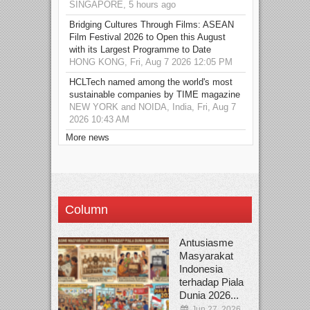
SINGAPORE, 5 hours ago
Bridging Cultures Through Films: ASEAN
Film Festival 2026 to Open this August
with its Largest Programme to Date
HONG KONG, Fri, Aug 7 2026 12:05 PM
HCLTech named among the world's most
sustainable companies by TIME magazine
NEW YORK and NOIDA, India, Fri, Aug 7
2026 10:43 AM
More news
Column
Antusiasme
Masyarakat
Indonesia
terhadap Piala
Dunia 2026...
Jun 27, 2026