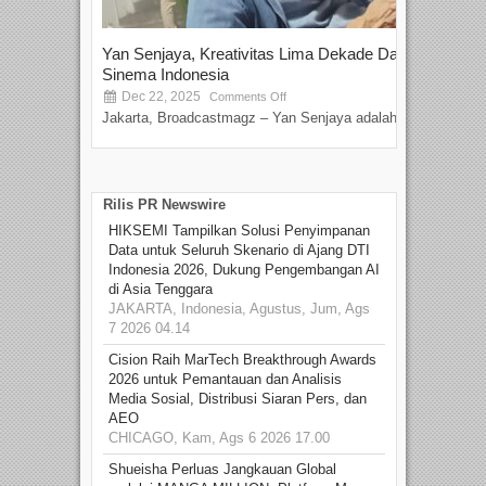
Yan Senjaya, Kreativitas Lima Dekade Dalam
Tam
Sinema Indonesia
Film
Dec 22, 2025
S
Comments Off
Jakarta, Broadcastmagz – Yan Senjaya adalah...
Beka
talen
Rilis PR Newswire
HIKSEMI Tampilkan Solusi Penyimpanan
Data untuk Seluruh Skenario di Ajang DTI
Indonesia 2026, Dukung Pengembangan AI
di Asia Tenggara
JAKARTA, Indonesia, Agustus, Jum, Ags
7 2026 04.14
Cision Raih MarTech Breakthrough Awards
2026 untuk Pemantauan dan Analisis
Media Sosial, Distribusi Siaran Pers, dan
AEO
CHICAGO, Kam, Ags 6 2026 17.00
Shueisha Perluas Jangkauan Global