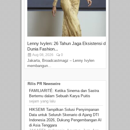
Lenny Ivylen: 26 Tahun Jaga Eksistensi di
Yan
Dunia Fashion...
Sin
Aug 08, 2026
0
D
Jakarta, Broadcastmagz – Lenny Ivylen
Jaka
membangun...
Rilis PR Newswire
FAMILIARITÉ: Ketika Sinema dan Sastra
Bertemu dalam Sebuah Karya Puitis
sejam yang lalu
HIKSEMI Tampilkan Solusi Penyimpanan
Data untuk Seluruh Skenario di Ajang DTI
Indonesia 2026, Dukung Pengembangan AI
di Asia Tenggara