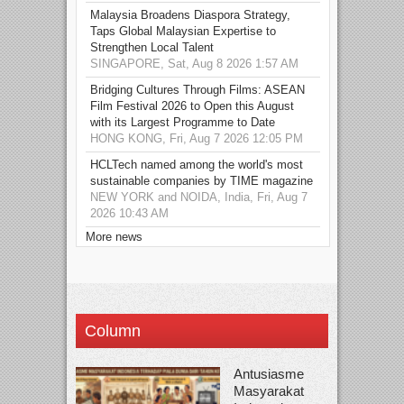
Malaysia Broadens Diaspora Strategy,
Taps Global Malaysian Expertise to
Strengthen Local Talent
SINGAPORE, Sat, Aug 8 2026 1:57 AM
Bridging Cultures Through Films: ASEAN
Film Festival 2026 to Open this August
with its Largest Programme to Date
HONG KONG, Fri, Aug 7 2026 12:05 PM
HCLTech named among the world's most
sustainable companies by TIME magazine
NEW YORK and NOIDA, India, Fri, Aug 7
2026 10:43 AM
More news
Column
Antusiasme
Masyarakat