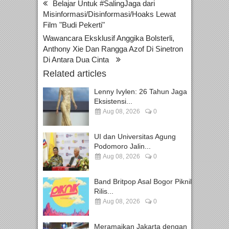
Belajar Untuk #SalingJaga dari
Misinformasi/Disinformasi/Hoaks Lewat
Film "Budi Pekerti"
Wawancara Eksklusif Anggika Bolsterli,
Anthony Xie Dan Rangga Azof Di Sinetron
Di Antara Dua Cinta
Related articles
Lenny Ivylen: 26 Tahun Jaga
Eksistensi...
Aug 08, 2026
0
UI dan Universitas Agung
Podomoro Jalin...
Aug 08, 2026
0
Band Britpop Asal Bogor Piknik
Rilis...
Aug 08, 2026
0
Meramaikan Jakarta dengan