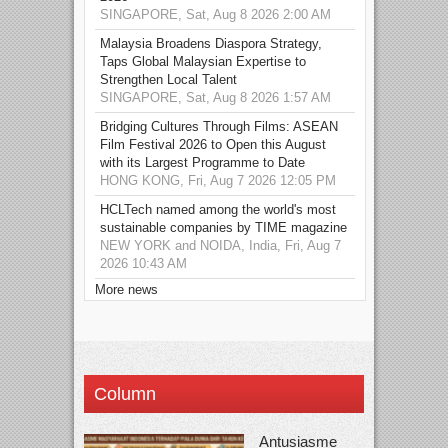
SINGAPORE, Sat, Aug 8 2026 2:00 AM
Malaysia Broadens Diaspora Strategy,
Taps Global Malaysian Expertise to
Strengthen Local Talent
SINGAPORE, Sat, Aug 8 2026 1:57 AM
Bridging Cultures Through Films: ASEAN
Film Festival 2026 to Open this August
with its Largest Programme to Date
HONG KONG, Fri, Aug 7 2026 12:05 PM
HCLTech named among the world's most
sustainable companies by TIME magazine
NEW YORK and NOIDA, India, Fri, Aug 7
2026 10:43 AM
More news
Column
Antusiasme