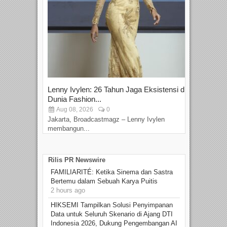
Lenny Ivylen: 26 Tahun Jaga Eksistensi di
Yan
Dunia Fashion...
Sin
Aug 08, 2026
0
D
Jakarta, Broadcastmagz – Lenny Ivylen
Jaka
membangun...
Rilis PR Newswire
FAMILIARITÉ: Ketika Sinema dan Sastra
Bertemu dalam Sebuah Karya Puitis
2 hours ago
HIKSEMI Tampilkan Solusi Penyimpanan
Data untuk Seluruh Skenario di Ajang DTI
Indonesia 2026, Dukung Pengembangan AI