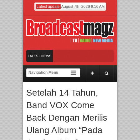
Latest update
August 7th, 2026 9:16 AM
BTE 2026 Siap Digelar!
LATEST NEWS
enggara, IGHE 2026 Kembali Digelar di Jakarta
Afan Hadirkan Hipdut Modern “
Setelah 14 Tahun,
buka Took di Ubud, Bali
Band VOX Come
BTE 2026 Siap Digelar!
Back Dengan Merilis
Ulang Album “Pada