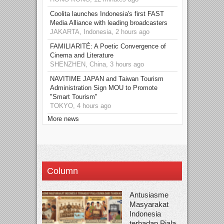
Coolita launches Indonesia's first FAST
Media Alliance with leading broadcasters
JAKARTA, Indonesia, 2 hours ago
FAMILIARITÉ: A Poetic Convergence of
Cinema and Literature
SHENZHEN, China, 3 hours ago
NAVITIME JAPAN and Taiwan Tourism
Administration Sign MOU to Promote
"Smart Tourism"
TOKYO, 4 hours ago
More news
Column
Antusiasme
Masyarakat
Indonesia
terhadap Piala