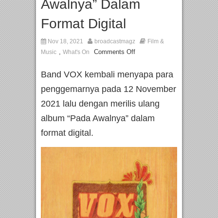
Awalnya” Dalam
Format Digital
Nov 18, 2021
broadcastmagz
Film &
,
Comments Off
Music
What's On
Band VOX kembali menyapa para
penggemarnya pada 12 November
2021 lalu dengan merilis ulang
album “Pada Awalnya” dalam
format digital.