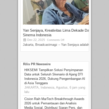
Yan Senjaya, Kreativitas Lima Dekade Dalam
Tam
Sinema Indonesia
Film
Dec 22, 2025
S
Comments Off
Jakarta, Broadcastmagz – Yan Senjaya adalah...
Beka
talen
Rilis PR Newswire
HIKSEMI Tampilkan Solusi Penyimpanan
Data untuk Seluruh Skenario di Ajang DTI
Indonesia 2026, Dukung Pengembangan AI
di Asia Tenggara
JAKARTA, Indonesia, Agustus, 6 jam yang
lalu
Cision Raih MarTech Breakthrough Awards
2026 untuk Pemantauan dan Analisis
Media Sosial, Distribusi Siaran Pers, dan