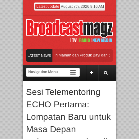
Latest update
August 7th, 2026 9:16 AM
an Jakarta dengan Ribuan Mainan dan Produk Bayi dari Seluruh Dunia, IBTE 2026
LATEST NEWS
Gerbang Inovasi dan Peluang Bisnis Industri Gifts dan Housewares Asia Tenggara,
6 Dorong Industri Beralih dari Kampanye ke Kolaborasi Jangka Panjang
Sesi Telementoring
Perpaduan Warisan Dan Semangat Lokal, BIRKENSTOCK INDONESIA Membuka To
ECHO Pertama:
an Jakarta dengan Ribuan Mainan dan Produk Bayi dari Seluruh Dunia, IBTE 2026
Lompatan Baru untuk
Masa Depan