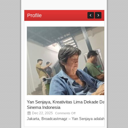
Profile
Yan Senjaya, Kreativitas Lima Dekade Dalam
Tam
Sinema Indonesia
Film
Dec 22, 2025
S
Comments Off
Jakarta, Broadcastmagz – Yan Senjaya adalah...
Beka
talen