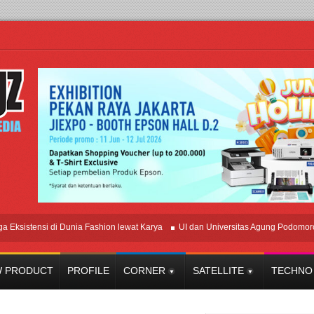
istensi di Dunia Fashion lewat Karya
UI dan Universitas Agung Podomoro Jalin
 PRODUCT
PROFILE
CORNER
SATELLITE
TECHNO