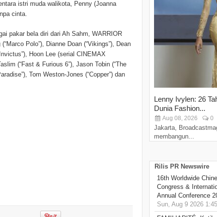
mentara istri muda walikota, Penny (Joanna
npa cinta.
bagai pakar bela diri dari Ah Sahm, WARRIOR
g (“Marco Polo”), Dianne Doan (“Vikings”), Dean
“Invictus”), Hoon Lee (serial CINEMAX
slim (“Fast & Furious 6”), Jason Tobin (“The
Paradise”), Tom Weston-Jones (“Copper”) dan
Lenny Ivylen: 26 Ta
Dunia Fashion...
Aug 08, 2026
0
Jakarta, Broadcastma
membangun...
Rilis PR Newswire
16th Worldwide Chine
Congress & Internati
Annual Conference 2
Sun, Aug 9 2026 1:4