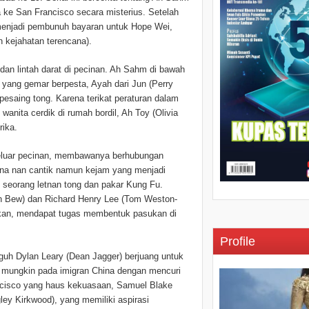
na ke San Francisco secara misterius. Setelah
njadi pembunuh bayaran untuk Hope Wei,
 kejahatan terencana).
n lintah darat di pecinan. Ah Sahm di bawah
yang gemar berpesta, Ayah dari Jun (Perry
esaing tong. Karena terikat peraturan dalam
anita cerdik di rumah bordil, Ah Toy (Olivia
ika.
eluar pecinan, membawanya berhubungan
ina nan cantik namun kejam yang menjadi
, seorang letnan tong dan pakar Kung Fu.
ran Bew) dan Richard Henry Lee (Tom Weston-
hkan, mendapat tugas membentuk pasukan di
Profile
guh Dylan Leary (Dean Jagger) berjuang untuk
 mungkin pada imigran China dengan mencuri
ancisco yang haus kekuasaan, Samuel Blake
ley Kirkwood), yang memiliki aspirasi