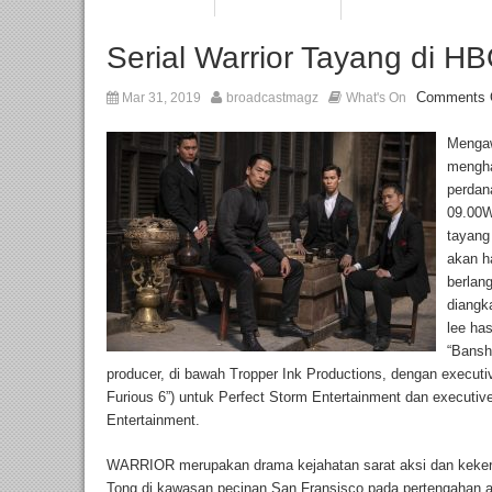
Serial Warrior Tayang di 
Comments 
Mar 31, 2019
broadcastmagz
What's On
Mengaw
mengha
perdana
09.00WI
tayang
akan h
berlan
diangka
lee ha
“Bansh
producer, di bawah Tropper Ink Productions, dengan executiv
Furious 6”) untuk Perfect Storm Entertainment dan executi
Entertainment.
WARRIOR merupakan drama kejahatan sarat aksi dan keker
Tong di kawasan pecinan San Fransisco pada pertengahan ab