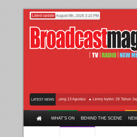
Latest update
August 9th, 2026 3:10 PM
Film KETOK MEJIK Siap Tayang 13 Agustus
Lenny Ivylen: 26 Tahun Jaga Eks
LATEST NEWS
WHAT’S ON
BEHIND THE SCENE
NEW
Y CHANNEL
FILM & MUSIC