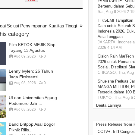
FAMILIARITÉ: Ketika
Bertemu dalam Sebua
Sat, Aug 8 2026 2:1
HIKSEMI Tampilkan 
ai Solusi Penyimpanan Kualitas Tinggi
Data untuk Seluruh S
Indonesia 2026, Duk
this category
Asia Tenggara
JAKARTA, Indonesia,
Film KETOK MEJIK Siap
2026 4:14 AM
Tayang 13 Agustus
Cision Raih MarTech
Aug 09, 2026
0
2026 untuk Pemantau
Sosial, Distribusi Si
Lenny Ivylen: 26 Tahun
CHICAGO, Thu, Aug 
Jaga Eksistensi...
Shueisha Perluas Ja
Aug 08, 2026
0
MANGA MILLION, Pl
Tersedia dalam 100 
UI dan Universitas Agung
TOKYO, Thu, Aug 6 
Podomoro Jalin...
Berita Lainnya
Aug 08, 2026
0
Band Britpop Asal Bogor
Press Release from
Piknik Rilis...
CCTV+: Int'l Congres