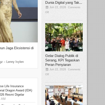
Dunia Digital yang Tak...
Jun 22, 2026
Comments
Off
hun Jaga Eksistensi di
Yan Senjaya, Kreativitas Lima Dekad
Sinema Indonesia
Gelar Dialog Publik di
Dec 22, 2025
Comments Off
Serang, KPI Tegaskan
gz – Lenny Ivylen
Jakarta, Broadcastmagz – Yan Senjaya ada
Peran Penyiaran
Jun 22, 2026
Comments
Off
se Life Insurance
onal Dragon Award (IDA)
026 Resmi Digelar
5 AM