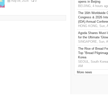
Aug 08, 2026
0
opens in Beijing
BEIJING, 4 hours ag
The 16th Worldwide C
Congress & 2026 Inte
(IDA) Annual Confere
HONG KONG, Sun, A
Agoda Shares Must-Vi
for the Ultimate 'Glow
SINGAPORE, Sun, Au
The Rise of Bread Fe
Top "Bread Pilgrimag
Korea
SEOUL, South Korea,
AM
More news