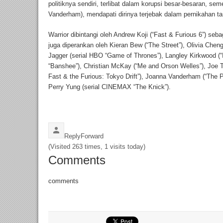
politiknya sendiri, terlibat dalam korupsi besar-besaran, se
Vanderham), mendapati dirinya terjebak dalam pernikahan ta
Warrior dibintangi oleh Andrew Koji (“Fast & Furious 6”) se
juga diperankan oleh Kieran Bew (“The Street”), Olivia Chen
Jagger (serial HBO “Game of Thrones”), Langley Kirkwood (
“Banshee”), Christian McKay (“Me and Orson Welles”), Joe Ta
Fast & the Furious: Tokyo Drift”), Joanna Vanderham (“The 
Perry Yung (serial CINEMAX “The Knick”).
Reply
Forward
(Visited 263 times, 1 visits today)
Comments
comments