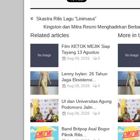
Skastra Rilis Lagu "Linimasa"
Kingston dan Mitra Resmi Menghadirkan Berbag
Related articles
More in 
Film KETOK MEJIK Siap
Tayang 13 Agustus
Aug 09, 2026
0
Lenny Ivylen: 26 Tahun
Jaga Eksistensi...
Aug 08, 2026
0
UI dan Universitas Agung
Podomoro Jalin...
Aug 08, 2026
0
Band Britpop Asal Bogor
Piknik Rilis...