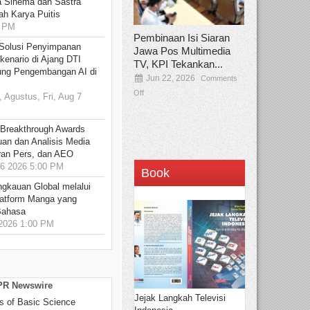
 Sinema dan Sastra
h Karya Puitis
9 PM
Pembinaan Isi Siaran
Solusi Penyimpanan
Jawa Pos Multimedia
kenario di Ajang DTI
TV, KPI Tekankan...
ung Pengembangan AI di
Jun 22, 2026
Comments
Off
 Agustus, Fri, Aug 7
 Breakthrough Awards
an dan Analisis Media
aran Pers, dan AEO
6 2026 5:00 PM
Book
ngkauan Global melalui
atform Manga yang
Bahasa
2026 1:00 PM
 PR Newswire
Jejak Langkah Televisi
s of Basic Science