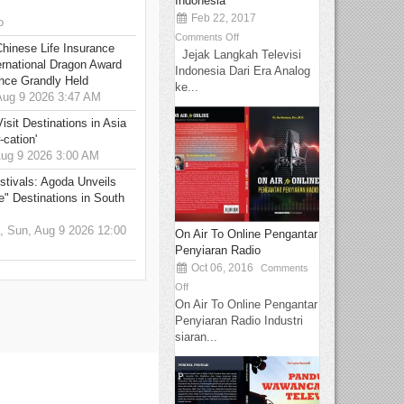
Indonesia
Feb 22, 2017
o
Comments Off
hinese Life Insurance
Jejak Langkah Televisi
rnational Dragon Award
Indonesia Dari Era Analog
nce Grandly Held
ke...
ug 9 2026 3:47 AM
sit Destinations in Asia
-cation'
g 9 2026 3:00 AM
stivals: Agoda Unveils
e" Destinations in South
 Sun, Aug 9 2026 12:00
On Air To Online Pengantar
Penyiaran Radio
Oct 06, 2016
Comments
Off
On Air To Online Pengantar
Penyiaran Radio Industri
siaran...