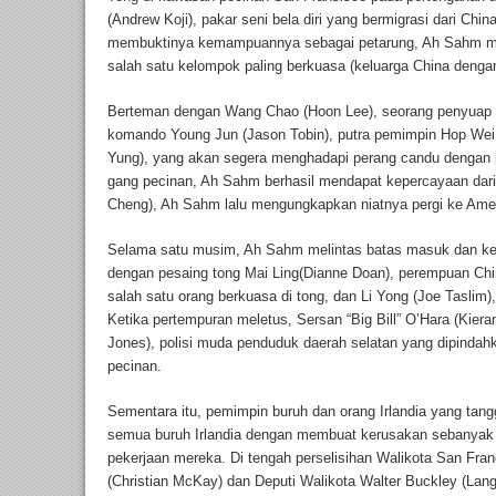
(Andrew Koji), pakar seni bela diri yang bermigrasi dari Chi
membuktinya kemampuannya sebagai petarung, Ah Sahm me
salah satu kelompok paling berkuasa (keluarga China dengan
Berteman dengan Wang Chao (Hoon Lee), seorang penyuap da
komando Young Jun (Jason Tobin), putra pemimpin Hop Wei 
Yung), yang akan segera menghadapi perang candu dengan p
gang pecinan, Ah Sahm berhasil mendapat kepercayaan dari w
Cheng), Ah Sahm lalu mengungkapkan niatnya pergi ke Amer
Selama satu musim, Ah Sahm melintas batas masuk dan k
dengan pesaing tong Mai Ling(Dianne Doan), perempuan Ch
salah satu orang berkuasa di tong, dan Li Yong (Joe Taslim)
Ketika pertempuran meletus, Sersan “Big Bill” O’Hara (Kie
Jones), polisi muda penduduk daerah selatan yang dipinda
pecinan.
Sementara itu, pemimpin buruh dan orang Irlandia yang tang
semua buruh Irlandia dengan membuat kerusakan sebanyak
pekerjaan mereka. Di tengah perselisihan Walikota San Fr
(Christian McKay) dan Deputi Walikota Walter Buckley (Lang