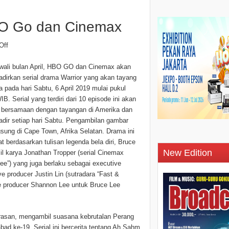
HBO Go dan Cinemax
Off
ali bulan April, HBO GO dan Cinemax akan
dirkan serial drama Warrior yang akan tayang
 pada hari Sabtu, 6 April 2019 mulai pukul
B. Serial yang terdiri dari 10 episode ini akan
 bersamaan dengan tayangan di Amerika dan
adir setiap hari Sabtu. Pengambilan gambar
gsung di Cape Town, Afrika Selatan. Drama ini
t berdasarkan tulisan legenda bela diri, Bruce
New Edition
sil karya Jonathan Tropper (serial Cinemax
ee”) yang juga berlaku sebagai executive
e producer Justin Lin (sutradara “Fast &
ve producer Shannon Lee untuk Bruce Lee
asan, mengambil suasana kebrutalan Perang
ad ke-19. Serial ini bercerita tentang Ah Sahm