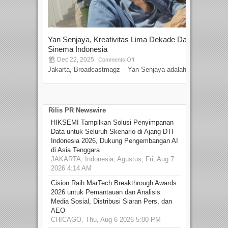
Yan Senjaya, Kreativitas Lima Dekade Dalam
Tam
Sinema Indonesia
Film
Dec 22, 2025
S
Comments Off
Jakarta, Broadcastmagz – Yan Senjaya adalah...
Beka
talen
Rilis PR Newswire
HIKSEMI Tampilkan Solusi Penyimpanan
Data untuk Seluruh Skenario di Ajang DTI
Indonesia 2026, Dukung Pengembangan AI
di Asia Tenggara
JAKARTA, Indonesia, Agustus, Fri, Aug 7
2026 4:14 AM
Cision Raih MarTech Breakthrough Awards
2026 untuk Pemantauan dan Analisis
Media Sosial, Distribusi Siaran Pers, dan
AEO
CHICAGO, Thu, Aug 6 2026 5:00 PM