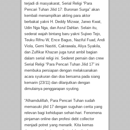
terjadi di masyakarat, Serial Religi “Para
Pencari Tuhan Jilid 17: Buronan Surga” akan
kembali menampilkan akting para aktor
berbakat yakni H. Deddy Mizwar, Jarwo Kwat,
Udin Nga Nga, dan Asrul Dahlan. Selain itu,
sederat wajah bintang baru yakni Sujiwo Tejo,
Teuku Rifnu W, Ence Bagus, Naziful Fuad, Andi
Viola, Gemi Nastiti, Cakrawala, Aliya Syakila,
dan Zulfikar Khazan juga turut ambil bagian
dalam serial religi ini. Sederet pemain dan crew
Serial Religi “Para Pencari Tuhan Jilid 17” ini
membuka persiapan dengan melaksanakan
acara syukuran dan doa bersama pada siang
kemarin (23/11) dan dilanjutkan dengan
dimulainya penggarapan syuting.
“Alhamdulillah, Para Pencari Tuhan sudah
memasuki jilid 17 dengan suguhan cerita yang
relevan bagi kehidupan sehari-hari. Fenomena
pinjaman online dan profesi debt collector
menjadi potret yang menarik. Kita kemas