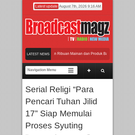
Latest update
August 7th, 2026 9:16 AM
Meramaikan Jakarta dengan Ribuan Mainan dan Produk Bayi dari Seluruh Dunia, 
LATEST NEWS
Menjadi Gerbang Inovasi dan Peluang Bisnis Industri Gifts dan Housewares Asia 
APMF 2026 Dorong Industri Beralih dari Kampanye ke Kolaborasi Jangka Panjan
Serial Religi “Para
Rayakan Perpaduan Warisan Dan Semangat Lokal, BIRKENSTOCK INDONESIA Me
Pencari Tuhan Jilid
Meramaikan Jakarta dengan Ribuan Mainan dan Produk Bayi dari Seluruh Dunia, 
17” Siap Memulai
Proses Syuting