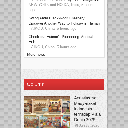
NEW YORK and NOIDA, India, 5 hours
ago
Swing Amid Black‑Rock Greenery!
Discover Another Way to Holiday in Hainan
HAIKOU, China, 5 hours ago
Check out Hainan's Pioneering Medical
Hub
HAIKOU, China, 5 hours ago
More news
Column
Antusiasme
Masyarakat
Indonesia
terhadap Piala
Dunia 2026...
Jun 27, 2026