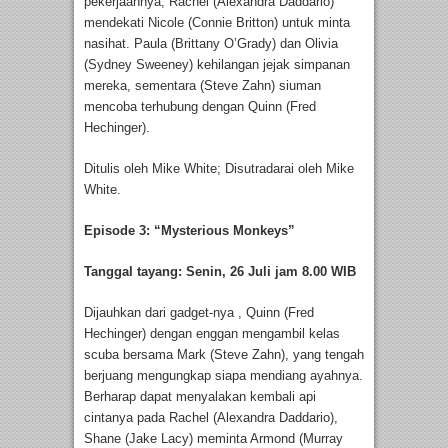
pekerjaannya, Rachel (Alexandra Daddario)
mendekati Nicole (Connie Britton) untuk minta
nasihat. Paula (Brittany O’Grady) dan Olivia
(Sydney Sweeney) kehilangan jejak simpanan
mereka, sementara (Steve Zahn) siuman
mencoba terhubung dengan Quinn (Fred
Hechinger).
Ditulis oleh Mike White; Disutradarai oleh Mike
White.
Episode 3: “Mysterious Monkeys”
Tanggal tayang: Senin, 26 Juli jam 8.00 WIB
Dijauhkan dari gadget-nya , Quinn (Fred
Hechinger) dengan enggan mengambil kelas
scuba bersama Mark (Steve Zahn), yang tengah
berjuang mengungkap siapa mendiang ayahnya.
Berharap dapat menyalakan kembali api
cintanya pada Rachel (Alexandra Daddario),
Shane (Jake Lacy) meminta Armond (Murray