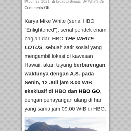
Jun 29, 2021
broadcastmagz
What's On
Comments Off
Karya Mike White (serial HBO
“Enlightened”), serial pendek enam
bagian dari HBO
THE WHITE
LOTUS
, sebuah satir sosial yang
mengambil lokasi di kawasan
Hawaii, akan tayang
berbarengan
waktunya dengan A.S. pada
Senin, 12 Juli jam 8.00 WIB
eksklusif di HBO dan
HBO GO
,
dengan penayangan ulang di hari
yang sama jam 09.00 WIB di HBO.