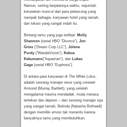
Namun, seiring berjalannya waktu, sejumlah
keruwetan muncul dari para pelancong yang
nampak bahagia, karyawan hotel yang ramah,
dan lokasi yang sangat indah itu.
Bintang tamu yang juga terlibat:
Molly
Shannon
(serial HBO “Divorce”),
Jon
Gries
(“Dream Corp LLC”),
Jolene
Purdy
(“WandaVision”),
Kekoa
Kekumano
(“Aquaman”), dan
Lukas
Gage
(serial HBO “Euphoria”).
Di antara para karyawan di
The White Lotus
,
adalah seorang manajer resor yang cerewet
Armond (Murray Bartlett), yang setelah
mengalamai trauma mendadak, mulai merasa
tertekan dan depresi – dan seorang manajer spa
yang sangat ramah, Belinda (Natasha Rothwell)
dengan memiliki emosi tak menentu karena
banyaknya tamu yang membutuhkan.