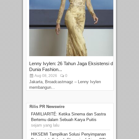
Lenny Ivylen: 26 Tahun Jaga Eksistensi di
Yan
Dunia Fashion...
Sin
Aug 08, 2026
0
D
Jakarta, Broadcastmagz – Lenny Ivylen
Jaka
membangun...
Rilis PR Newswire
FAMILIARITÉ: Ketika Sinema dan Sastra
Bertemu dalam Sebuah Karya Puitis
sejam yang lalu
HIKSEMI Tampilkan Solusi Penyimpanan