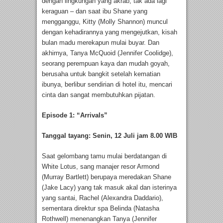
dengan lingkungan yang akrab, tak ada lagi
keraguan – dan saat ibu Shane yang
mengganggu, Kitty (Molly Shannon) muncul
dengan kehadirannya yang mengejutkan, kisah
bulan madu merekapun mulai buyar. Dan
akhirnya, Tanya McQuoid (Jennifer Coolidge),
seorang perempuan kaya dan mudah goyah,
berusaha untuk bangkit setelah kematian
ibunya, berlibur sendirian di hotel itu, mencari
cinta dan sangat membutuhkan pijatan.
Episode 1: “Arrivals”
Tanggal tayang: Senin, 12 Juli jam 8.00 WIB
Saat gelombang tamu mulai berdatangan di
White Lotus, sang manajer resor Armond
(Murray Bartlett) berupaya meredakan Shane
(Jake Lacy) yang tak masuk akal dan isterinya
yang santai, Rachel (Alexandra Daddario),
sementara direktur spa Belinda (Natasha
Rothwell) menenangkan Tanya (Jennifer