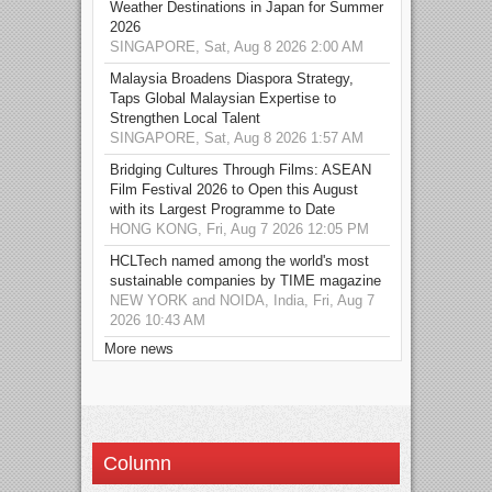
Weather Destinations in Japan for Summer
2026
SINGAPORE, Sat, Aug 8 2026 2:00 AM
Malaysia Broadens Diaspora Strategy,
Taps Global Malaysian Expertise to
Strengthen Local Talent
SINGAPORE, Sat, Aug 8 2026 1:57 AM
Bridging Cultures Through Films: ASEAN
Film Festival 2026 to Open this August
with its Largest Programme to Date
HONG KONG, Fri, Aug 7 2026 12:05 PM
HCLTech named among the world's most
sustainable companies by TIME magazine
NEW YORK and NOIDA, India, Fri, Aug 7
2026 10:43 AM
More news
Column