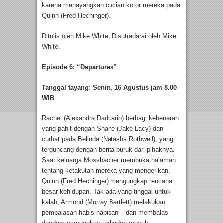
karena menayangkan cucian kotor mereka pada
Quinn (Fred Hechinger).
Ditulis oleh Mike White; Disutradarai oleh Mike
White.
Episode 6: “Departures”
Tanggal tayang: Senin, 16 Agustus jam 8.00
WIB
Rachel (Alexandra Daddario) berbagi kebenaran
yang pahit dengan Shane (Jake Lacy) dan
curhat pada Belinda (Natasha Rothwell), yang
terguncang dengan berita buruk dari pihaknya.
Saat keluarga Mossbacher membuka halaman
tentang ketakutan mereka yang mengerikan,
Quinn (Fred Hechinger) mengungkap rencana
besar kehidupan. Tak ada yang tinggal untuk
kalah, Armond (Murray Bartlett) melakukan
pembalasan habis-habisan – dan membalas
dendam pamungkas terhadap musuh