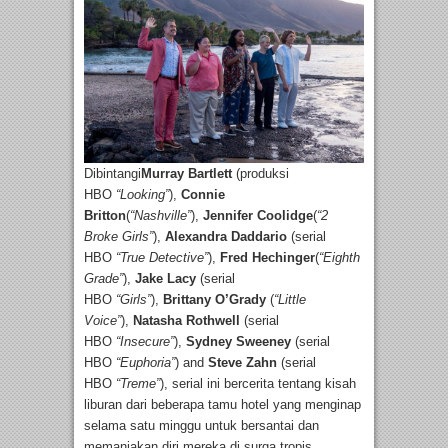
Dibintangi
Murray Bartlett
(produksi
HBO
“Looking”
),
Connie
Britton
(
“Nashville”
),
Jennifer Coolidge
(
“2
Broke Girls”
),
Alexandra Daddario
(serial
HBO
“True Detective”
),
Fred Hechinger
(
“Eighth
Grade”
),
Jake Lacy
(serial
HBO
“Girls”
),
Brittany O’Grady
(
“Little
Voice”
),
Natasha Rothwell
(serial
HBO
“Insecure”
),
Sydney Sweeney
(serial
HBO
“Euphoria”
) and
Steve Zahn
(serial
HBO
“Treme”
), serial ini bercerita tentang kisah
liburan dari beberapa tamu hotel yang menginap
selama satu minggu untuk bersantai dan
memanjakan diri mereka di surga tropis.