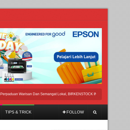
uan Warisan Dan Semangat Lokal, BIRKENSTOCK INDONESIA Membuka Took di 
TIPS & TRICK
FOLLOW