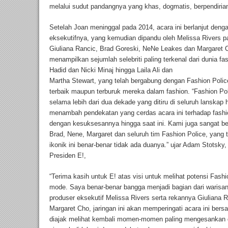
melalui sudut pandangnya yang khas, dogmatis, berpendiria
Setelah Joan meninggal pada 2014, acara ini berlanjut denga
eksekutifnya, yang kemudian dipandu oleh Melissa Rivers p
Giuliana Rancic, Brad Goreski, NeNe Leakes dan Margaret Ch
menampilkan sejumlah selebriti paling terkenal dari dunia fa
Hadid dan Nicki Minaj hingga Laila Ali dan
Martha Stewart, yang telah bergabung dengan Fashion Polic
terbaik maupun terburuk mereka dalam fashion. “Fashion Pol
selama lebih dari dua dekade yang ditiru di seluruh lanskap 
menambah pendekatan yang cerdas acara ini terhadap fash
dengan kesuksesannya hingga saat ini. Kami juga sangat ber
Brad, Nene, Margaret dan seluruh tim Fashion Police, yang
ikonik ini benar-benar tidak ada duanya.” ujar Adam Stotsky,
Presiden E!,
“Terima kasih untuk E! atas visi untuk melihat potensi Fash
mode. Saya benar-benar bangga menjadi bagian dari warisan 
produser eksekutif Melissa Rivers serta rekannya Giuliana
Margaret Cho, jaringan ini akan memperingati acara ini ber
diajak melihat kembali momen-momen paling mengesankan d