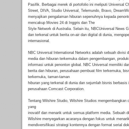
Pasifik. Berbagai merek di portofolio ini meliputi Universal 
Street, DIVA, Studio Universal, Telemundo, Bravo, DreamWo
menyajikan pengalaman hiburan sepenuhnya kepada penonton l
mencakup Movies 24 di Inggris dan The
Style Network di Australia. Selain itu, NBCUniversal News Gr
dan terkenal untuk berita on-air dan digital di dunia, me
internasional.
NBC Universal International Networks adalah sebuah divisi 
media dan hiburan terkemuka dalam pengembangan, produksi
informasi untuk penonton global. NBC Universal memiliki dan
berita dan hiburan, perusahaan pembuat film terkemuka, bisni
terkemuka, taman-taman
hiburan yang terkenal di dunia dan sejumlah bisnis berbasis
perusahaan Comcast Corporation.
Tentang Wilshire Studio, Wilshire Studios mengembangkan 
yang
inovatif dan menarik untuk semua platform media. Sebuah di
Wilshire menyegarkan acaranya dengan fokus untuk menarik b
mendiversifikasi strategi kontennya dengan format serial d