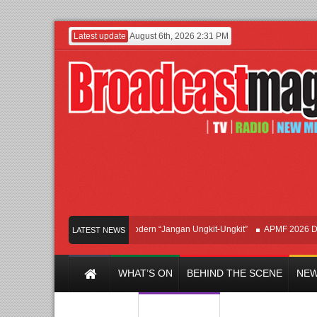
Latest update
August 6th, 2026 2:31 PM
Afan Hadirkan Hipdut Modern “Jangan Ungkit-Ungkit”
APMF 2026 Dorong In
LATEST NEWS
WHAT’S ON
BEHIND THE SCENE
NEW
Y CHANNEL
FILM & MUSIC