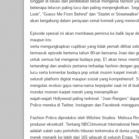
singgah di lokasi dan perdebatan besar mengenai fashion ya
beberapa lelucon paling lucu dan paling menjengkelkan. Seg
Look”, “Guess Me From Behind” dan “Starlet or Streetwalker
akan bergabung dalam perayaan serial komedi yang merevolus
Episode spesial ini akan membawa pemirsa ke balik layar 
maupun kru
serta mengungkapkan cuplikan yang tidak pernah dilihat seb
termasuk episode bertema tahun 80-an bersama Joan dan gen
untuk semua hal mengenai budaya pop, E! akan terus memb
tertandingi dan analisis pertama terhadap fashion dengan 
lucu serta komentar budaya pop untuk musim karpet merah 
seluruh platform digital maupun sosial yang komprehensif. 
mengulas evolusi gaya nama-nama terpopuler saat ini di bu
mundur momen karpet merah yang menampilkan
wajah-wajah Hollywood paling terkenal. “Joan Rangers” dap
Police mereka di Twitter, Instagram dan Facebook menggun
Fashion Police diproduksi oleh Wilshire Studios. Melissa R
produser eksekutif. Tentang NBCUniversal International Net
adalah salah satu portofolio hiburan terkemuka di dunia yan
merek menarik ke lebih dari 165 wilayah di seluruh Eropa, T