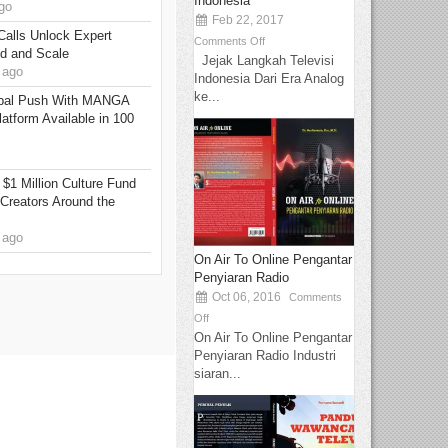
Indonesia
go
Feb 22, 2017
Calls Unlock Expert
Comments Off
ed and Scale
Jejak Langkah Televisi
 ago
Indonesia Dari Era Analog
ke...
bal Push With MANGA
tform Available in 100
 $1 Million Culture Fund
Creators Around the
 ago
On Air To Online Pengantar
Penyiaran Radio
Oct 06, 2016
Comments
Off
On Air To Online Pengantar
Penyiaran Radio Industri
siaran...