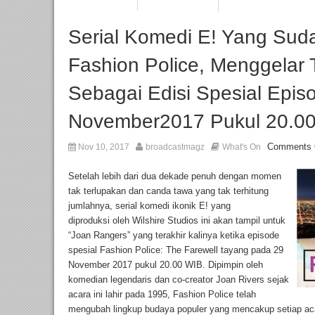
Serial Komedi E! Yang Sud
Fashion Police, Menggelar 
Sebagai Edisi Spesial Epis
November2017 Pukul 20.0
Comments 
Nov 10, 2017
broadcastmagz
What's On
Setelah lebih dari dua dekade penuh dengan momen
tak terlupakan dan canda tawa yang tak terhitung
jumlahnya, serial komedi ikonik E! yang
diproduksi oleh Wilshire Studios ini akan tampil untuk
“Joan Rangers” yang terakhir kalinya ketika episode
spesial Fashion Police: The Farewell tayang pada 29
November 2017 pukul 20.00 WIB. Dipimpin oleh
komedian legendaris dan co-creator Joan Rivers sejak
acara ini lahir pada 1995, Fashion Police telah
mengubah lingkup budaya populer yang mencakup setiap aca