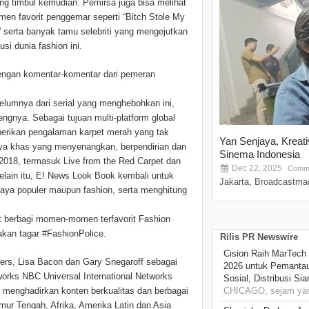
ng timbul kemudian. Pemirsa juga bisa melihat
men favorit penggemar seperti “Bitch Stole My
” serta banyak tamu selebriti yang mengejutkan
i dunia fashion ini.
dengan komentar-komentar dari pemeran
elumnya dari serial yang menghebohkan ini,
gnya. Sebagai tujuan multi-platform global
erikan pengalaman karpet merah yang tak
Yan Senjaya, Kreat
gaya khas yang menyenangkan, berpendirian dan
Sinema Indonesia
2018, termasuk Live from the Red Carpet dan
Dec 22, 2025
Comme
Selain itu, E! News Look Book kembali untuk
Jakarta, Broadcastmag
daya populer maupun fashion, serta menghitung
at berbagi momen-momen terfavorit Fashion
akan tagar #FashionPolice.
Rilis PR Newswire
Cision Raih MarTech
ivers, Lisa Bacon dan Gary Snegaroff sebagai
2026 untuk Pemantau
works NBC Universal International Networks
Sosial, Distribusi Si
g menghadirkan konten berkualitas dan berbagai
CHICAGO, sejam yan
imur Tengah, Afrika, Amerika Latin dan Asia