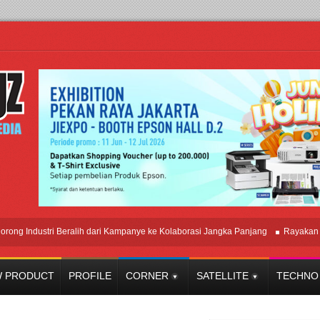
dustri Beralih dari Kampanye ke Kolaborasi Jangka Panjang
Rayakan Perpad
 PRODUCT
PROFILE
CORNER
SATELLITE
TECHNO