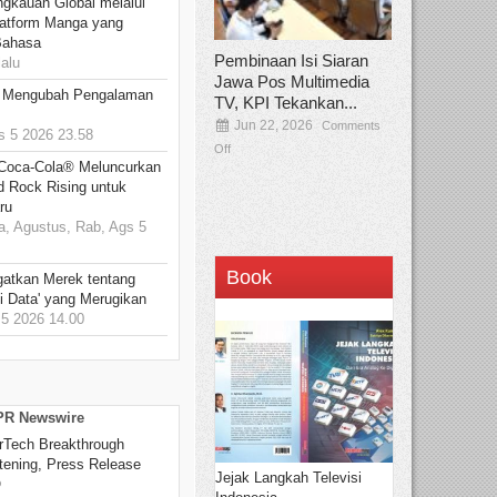
ngkauan Global melalui
atform Manga yang
Bahasa
Pembinaan Isi Siaran
alu
Jawa Pos Multimedia
: Mengubah Pengalaman
TV, KPI Tekankan...
Jun 22, 2026
Comments
 5 2026 23.58
Off
 Coca-Cola® Meluncurkan
d Rock Rising untuk
ru
, Agustus, Rab, Ags 5
Book
gatkan Merek tentang
i Data' yang Merugikan
5 2026 14.00
 PR Newswire
rTech Breakthrough
stening, Press Release
Jejak Langkah Televisi
O