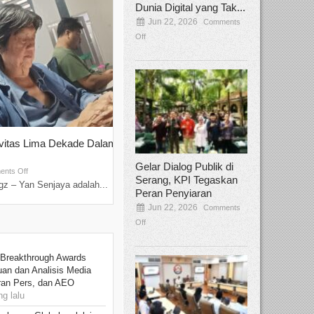
Dunia Digital yang Tak...
Jun 22, 2026
Comments
Off
ivitas Lima Dekade Dalam
Tamee Irelly Menjadi Juri Open Casti
Film Terbaru...
Gelar Dialog Publik di
Sep 08, 2025
nts Off
Comments Off
Serang, KPI Tegaskan
z – Yan Senjaya adalah...
Bekasi, Broadcastmagz – Dalam upaya me
Peran Penyiaran
talenta...
Jun 22, 2026
Comments
Off
 Breakthrough Awards
an dan Analisis Media
aran Pers, dan AEO
g lalu