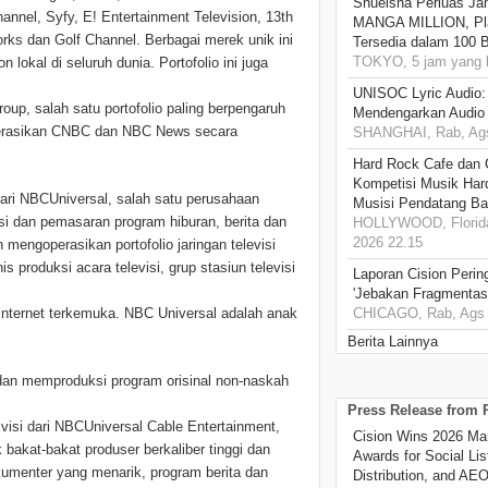
Shueisha Perluas Ja
Channel, Syfy, E! Entertainment Television, 13th
MANGA MILLION, Pl
rks dan Golf Channel. Berbagai merek unik ini
Tersedia dalam 100 
TOKYO, 5 jam yang l
okal di seluruh dunia. Portofolio ini juga
UNISOC Lyric Audio
oup, salah satu portofolio paling berpengaruh
Mendengarkan Audio
ngoperasikan CNBC dan NBC News secara
SHANGHAI, Rab, Ags
Hard Rock Cafe dan
Kompetisi Musik Har
dari NBCUniversal, salah satu perusahaan
Musisi Pendatang Ba
 dan pemasaran program hiburan, berita dan
HOLLYWOOD, Florida
2026 22.15
 mengoperasikan portofolio jaringan televisi
s produksi acara televisi, grup stasiun televisi
Laporan Cision Perin
'Jebakan Fragmentas
 internet terkemuka. NBC Universal adalah anak
CHICAGO, Rab, Ags 
Berita Lainnya
dan memproduksi program orisinal non-naskah
Press Release from
visi dari NBCUniversal Cable Entertainment,
Cision Wins 2026 Ma
akat-bakat produser berkaliber tinggi dan
Awards for Social Li
okumenter yang menarik, program berita dan
Distribution, and AE