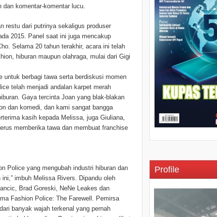
n dan komentar-komentar lucu.
n restu dari putrinya sekaligus produser
ada 2015. Panel saat ini juga mencakup
o. Selama 20 tahun terakhir, acara ini telah
shion, hiburan maupun olahraga, mulai dari Gigi
e untuk berbagi tawa serta berdiskusi momen
ice telah menjadi andalan karpet merah
hiburan. Gaya tercinta Joan yang blak-blakan
ion dan komedi, dan kami sangat bangga
terima kasih kepada Melissa, juga Giuliana,
 terus memberika tawa dan membuat franchise
ion Police yang mengubah industri hiburan dan
Profile
ini,” imbuh Melissa Rivers. Dipandu oleh
 Rancic, Brad Goreski, NeNe Leakes dan
sama Fashion Police: The Farewell. Pemirsa
ari banyak wajah terkenal yang pernah