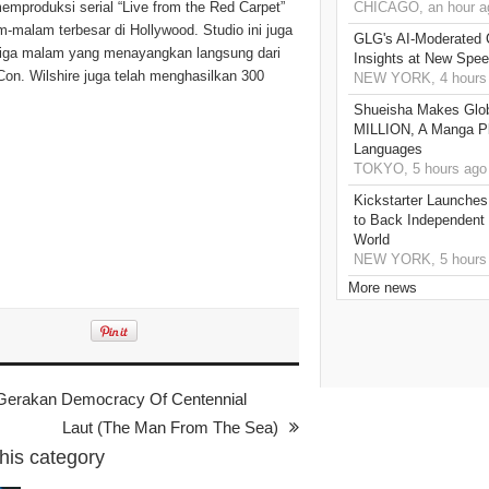
memproduksi serial “Live from the Red Carpet”
CHICAGO, an hour a
malam terbesar di Hollywood. Studio ini juga
GLG's AI-Moderated 
 tiga malam yang menayangkan langsung dari
Insights at New Spe
on. Wilshire juga telah menghasilkan 300
NEW YORK, 4 hours
Shueisha Makes Glo
MILLION, A Manga Pla
Languages
TOKYO, 5 hours ago
Kickstarter Launches
to Back Independent 
World
NEW YORK, 5 hours
More news
 Gerakan Democracy Of Centennial
Laut (The Man From The Sea)
this category