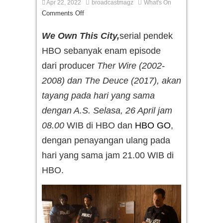
Apr 22, 2022
broadcastmagz
What's On
Comments Off
We Own This City,
serial pendek
HBO sebanyak enam episode
dari producer
Ther Wire (2002-
2008) dan The Deuce (2017), akan
tayang pada hari yang sama
dengan A.S. Selasa, 26 April jam
08.00
WIB di HBO dan
HBO GO
,
dengan penayangan ulang pada
hari yang sama jam 21.00 WIB di
HBO.