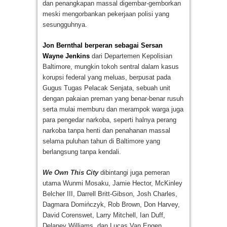
dan penangkapan massal digembar-gemborkan
meski mengorbankan pekerjaan polisi yang
sesungguhnya.
Jon Bernthal berperan sebagai Sersan
Wayne Jenkins
dari Departemen Kepolisian
Baltimore, mungkin tokoh sentral dalam kasus
korupsi federal yang meluas, berpusat pada
Gugus Tugas Pelacak Senjata, sebuah unit
dengan pakaian preman yang benar-benar rusuh
serta mulai memburu dan merampok warga juga
para pengedar narkoba, seperti halnya perang
narkoba tanpa henti dan penahanan massal
selama puluhan tahun di Baltimore yang
berlangsung tanpa kendali.
We Own This City
dibintangi juga pemeran
utama Wunmi Mosaku, Jamie Hector, McKinley
Belcher III, Darrell Britt-Gibson, Josh Charles,
Dagmara Domińczyk, Rob Brown, Don Harvey,
David Corenswet, Larry Mitchell, Ian Duff,
Delaney Williams, dan Lucas Van Engen.