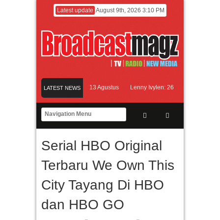
Latest update
August 9th, 2026 3:10 PM
lm KETOK MEJIK Siap Tayang 13 Agustus
Lenny Ivylen: 26 Tahun Jaga Eksisten
LATEST NEWS
dan Universitas Agung Podomoro Jalin Kerja Sama Pendidikan dan Riset untuk Ce
amaikan Jakarta dengan Ribuan Mainan dan Produk Bayi dari Seluruh Dunia, IBT
Serial HBO Original
Terbaru We Own This
City Tayang Di HBO
dan HBO GO