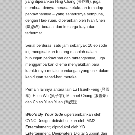
yang diperankan Ning Chang (張鈞甯), juga
membuat dirinya merasa ketakutan terhadap
perkawinannya – yang seharusnya sempuna,
dengan Hao-Yuan, diperankan oleh Ivan Chen
(陳恩峰), berasal dari keluarga kaya dan
terhormat.
Serial berdurasi satu jam sebanyak 10 episode
ini, mengisahkan tentang masalah dalam
hubungan perkawinan dan tantangannya, juga
menggambarkan dilema menyakitkan para
karakternya melalui pandangan yang unik dalam
kehidupan sehari-hari mereka.
Pemain lainnya antara lain Lu Hsueh-Feng (呂雪
鳳), Ellen Wu (吳子霏), Michael Chang (張豐豪)
dan Chiao Yuan Yuan (喬媛湲
Who’s By Your Side
dipersembahkan oleh
CYNC Design, didistribusikan oleh MM2
Entertainment; diproduksi oleh YD
Entertainment, Deepwaters Digital Support dan