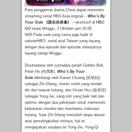
Para penggemar drama China dapat menonton
streaming serial HBO Asia original –
Who’s By
Your Side
《誰在你身邊》
– eksklusif di
HBO
GO
mulai Minggu, 3 Oktober jam 20.00
WIB.Pada saat yang sama juga hadir di
saluranHBO, serial asal Taiwan yang tayang
dengan dua episode dan episode selanjutnya
tayang setiap Minggu.
Disutradarai oleh sutradara peraih Golden Bell,
Peter Ho (何潤東),
Who’s By Your
Side
dibintangi oleh Kaiser Chuang (莊凱勛)
sebagai Zhi-Sheng, montir mobil yang rendah
diri dan terjerat hutang; dan Vivian Hsu (徐若瑄)
sebagai Yong-Jie, sang istri yang baik hati dan
optimis dengan dua pekerjaan untuk memenuhi
kebutuhan mereka dan membantu melunasi
hutang. Saat Zhi-Sheng menuduh tanpa alasan
atas perselingkuhan istrinya, hal ini
mengejutkan saudara tiri Yong-Jie, Yong-Qi