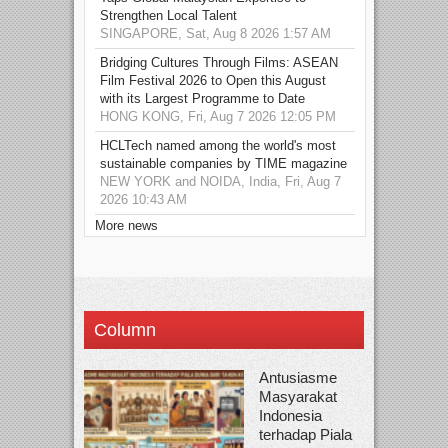
Strengthen Local Talent
SINGAPORE, Sat, Aug 8 2026 1:57 AM
Bridging Cultures Through Films: ASEAN
Film Festival 2026 to Open this August
with its Largest Programme to Date
HONG KONG, Fri, Aug 7 2026 12:05 PM
HCLTech named among the world's most
sustainable companies by TIME magazine
NEW YORK and NOIDA, India, Fri, Aug 7
2026 10:43 AM
More news
Column
Antusiasme
Masyarakat
Indonesia
terhadap Piala