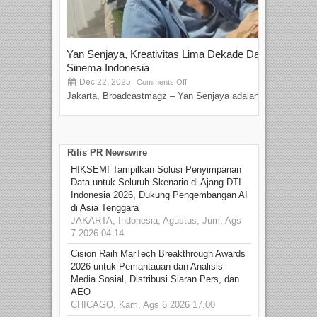
Yan Senjaya, Kreativitas Lima Dekade Dalam
Tam
Sinema Indonesia
Film
Dec 22, 2025
S
Comments Off
Jakarta, Broadcastmagz – Yan Senjaya adalah...
Beka
talen
Rilis PR Newswire
HIKSEMI Tampilkan Solusi Penyimpanan
Data untuk Seluruh Skenario di Ajang DTI
Indonesia 2026, Dukung Pengembangan AI
di Asia Tenggara
JAKARTA, Indonesia, Agustus, Jum, Ags
7 2026 04.14
Cision Raih MarTech Breakthrough Awards
2026 untuk Pemantauan dan Analisis
Media Sosial, Distribusi Siaran Pers, dan
AEO
CHICAGO, Kam, Ags 6 2026 17.00