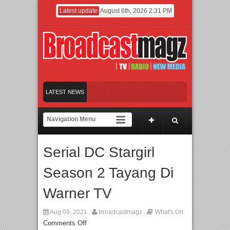
Latest update
August 6th, 2026 2:31 PM
Afan Hadirkan Hipdut Modern “Jangan Ungkit-Un
LATEST NEWS
Rayakan Perpaduan Warisan Dan Semangat Lo
Kolaborasi UT School, PTBA, dan Kamaju Tingka
Serial DC Stargirl
Twilite Orchestra Presents The Beatles & Queen 
Season 2 Tayang Di
Warner TV
Aug 09, 2021
broadcastmagz
What's On
Comments Off