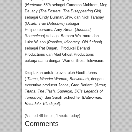
(
Hurricane 360
) sebagai Cameron Mahkent, Meg
DeLacy (
The Fosters, The Disappearing Girl
)
sebagai Cindy Burman/Shiv, dan Nick Tarabay
(
Ozark, True Detective
) sebagai
Eclipso,bersama Amy Smart (
Justified,
Shameless
) sebagai Barbara Whitmore dan
Luke Wilson (
Roadies, Idiocracy, Old School
)
sebagai Pat Dugan. Produksi Berlanti
Productions dan Mad Ghost Productions
bekerja sama dengan Warner Bros. Television.
Diciptakan untuk televisi oleh Geoff Johns
(
Titans
,
Wonder Woman, Batwoman
), dengan
executive producer Johns, Greg Berlanti (
Arrow,
Titans, The Flash, Supergirl, DC’s Legends of
Tomorrow
), dan Sarah Schechter (
Batwoman,
Riverdale, Blindspot
).
(Visited 49 times, 1 visits today)
Comments