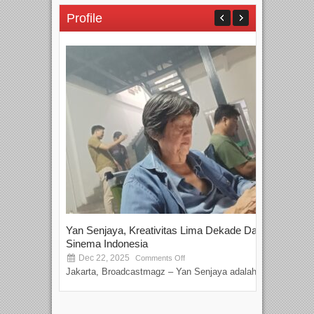
Profile
Yan Senjaya, Kreativitas Lima Dekade Dalam
Tam
Sinema Indonesia
Film
Dec 22, 2025
S
Comments Off
Jakarta, Broadcastmagz – Yan Senjaya adalah...
Beka
talen