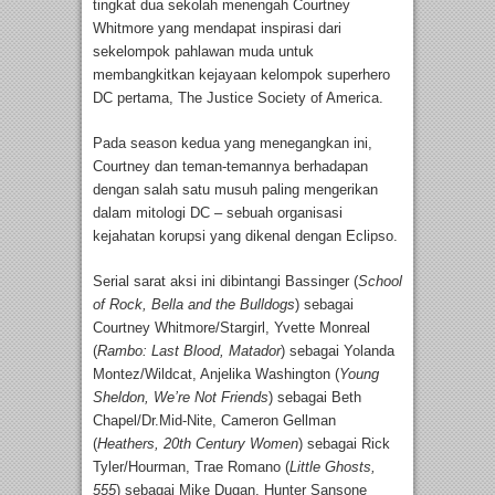
tingkat dua sekolah menengah Courtney
Whitmore yang mendapat inspirasi dari
sekelompok pahlawan muda untuk
membangkitkan kejayaan kelompok superhero
DC pertama, The Justice Society of America.
Pada season kedua yang menegangkan ini,
Courtney dan teman-temannya berhadapan
dengan salah satu musuh paling mengerikan
dalam mitologi DC – sebuah organisasi
kejahatan korupsi yang dikenal dengan Eclipso.
Serial sarat aksi ini dibintangi Bassinger (
School
of Rock, Bella and the Bulldogs
) sebagai
Courtney Whitmore/Stargirl, Yvette Monreal
(
Rambo: Last Blood, Matador
) sebagai Yolanda
Montez/Wildcat, Anjelika Washington (
Young
Sheldon, We’re Not Friends
) sebagai Beth
Chapel/Dr.Mid-Nite, Cameron Gellman
(
Heathers, 20
th
Century Women
) sebagai Rick
Tyler/Hourman, Trae Romano (
Little Ghosts,
555
) sebagai Mike Dugan, Hunter Sansone