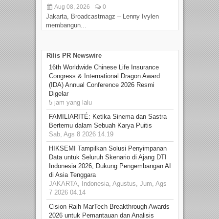
Aug 08, 2026
0
D
Jakarta, Broadcastmagz – Lenny Ivylen
Jaka
membangun...
Rilis PR Newswire
16th Worldwide Chinese Life Insurance
Congress & International Dragon Award
(IDA) Annual Conference 2026 Resmi
Digelar
5 jam yang lalu
FAMILIARITÉ: Ketika Sinema dan Sastra
Bertemu dalam Sebuah Karya Puitis
Sab, Ags 8 2026 14.19
HIKSEMI Tampilkan Solusi Penyimpanan
Data untuk Seluruh Skenario di Ajang DTI
Indonesia 2026, Dukung Pengembangan AI
di Asia Tenggara
JAKARTA, Indonesia, Agustus, Jum, Ags
7 2026 04.14
Cision Raih MarTech Breakthrough Awards
2026 untuk Pemantauan dan Analisis