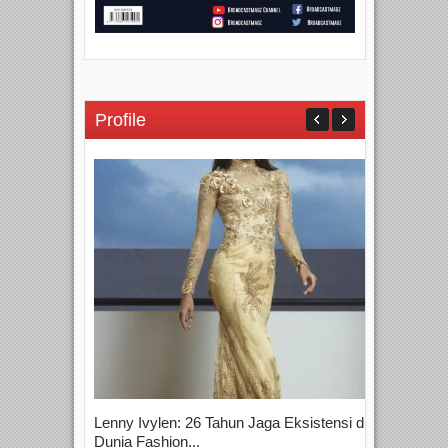
Profile
Lenny Ivylen: 26 Tahun Jaga Eksistensi di
Yan
Dunia Fashion...
Sin