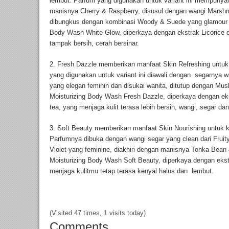
lembut. Parfum yang digunakan untuk variant ini mempunyai
manisnya Cherry & Raspberry, disusul dengan wangi Marshm
dibungkus dengan kombinasi Woody & Suede yang glamour da
Body Wash White Glow, diperkaya dengan ekstrak Licorice 
tampak bersih, cerah bersinar.
2. Fresh Dazzle memberikan manfaat Skin Refreshing untuk 
yang digunakan untuk variant ini diawali dengan segarnya w
yang elegan feminin dan disukai wanita, ditutup dengan Mus
Moisturizing Body Wash Fresh Dazzle, diperkaya dengan eks
tea, yang menjaga kulit terasa lebih bersih, wangi, segar dan
3. Soft Beauty memberikan manfaat Skin Nourishing untuk ku
Parfumnya dibuka dengan wangi segar yang clean dari Fruit
Violet yang feminine, diakhiri dengan manisnya Tonka Bea
Moisturizing Body Wash Soft Beauty, diperkaya dengan ek
menjaga kulitmu tetap terasa kenyal halus dan lembut.
(Visited 47 times, 1 visits today)
Comments