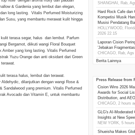
 top note dengan aroma fruity dari paduan
SHANGHAI, Rab, Ags
allow & Gardenia yang lembut dan elegan,
Hard Rock Cafe dan
n long lasting. Vitalis Perfumed Moisturizing
Kompetisi Musik Har
dan Susu, yang membantu merawat kulit hingga
Musisi Pendatang Ba
HOLLYWOOD, Florida
2026 22.15
kulit terasa segar, halus dan lembut. Parfum
Laporan Cision Perin
angi Bergamot, diikuti wangi Floral Bouquet
'Jebakan Fragmentas
k Amber yang long lasting. Vitalis Perfumed
CHICAGO, Rab, Ags 
trak Yuzu Orange dan anti oksidant dari Green
Berita Lainnya
 terawat.
lit terasa halus, lembut dan terawat.
Press Release from
y Aldehydic, dilanjutkan dengan wangi Rose &
Cision Wins 2026 Ma
n & Sandalwood yang premium. Vitalis Perfumed
Awards for Social Li
strak Avocado dan Vitamin E, untuk membantu
Distribution, and AE
CHICAGO, 2 hours a
GLG's AI-Moderated 
Insights at New Spe
NEW YORK, 5 hours
Shueisha Makes Glo