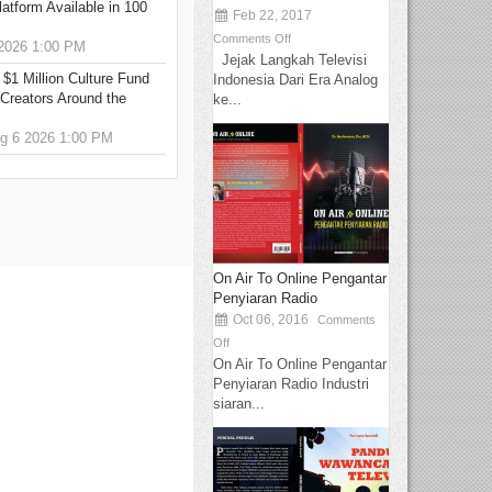
tform Available in 100
Feb 22, 2017
Comments Off
2026 1:00 PM
Jejak Langkah Televisi
 $1 Million Culture Fund
Indonesia Dari Era Analog
Creators Around the
ke...
 6 2026 1:00 PM
On Air To Online Pengantar
Penyiaran Radio
Oct 06, 2016
Comments
Off
On Air To Online Pengantar
Penyiaran Radio Industri
siaran...