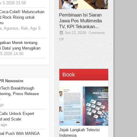
 5 2026 23.58
 Coca-Cola® Meluncurkan
Pembinaan Isi Siaran
d Rock Rising untuk
Jawa Pos Multimedia
ru
TV, KPI Tekankan...
, Agustus, Rab, Ags 5
Jun 22, 2026
Comments
Off
gatkan Merek tentang
i Data' yang Merugikan
5 2026 14.00
Book
 PR Newswire
rTech Breakthrough
stening, Press Release
O
go
Calls Unlock Expert
ed and Scale
 ago
Jejak Langkah Televisi
bal Push With MANGA
Indonesia