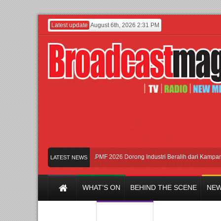
Latest update
August 6th, 2026 2:31 PM
“Jangan Ungkit-Ungkit”
APMF 2026 Dorong Industri Beralih dari Kampanye ke
LATEST NEWS
WHAT’S ON
BEHIND THE SCENE
NEW
Y CHANNEL
FILM & MUSIC