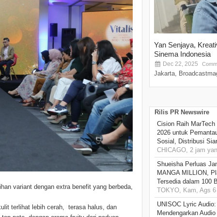
Yan Senjaya, Kreat
Sinema Indonesia
Dec 22, 2025
Comme
Jakarta, Broadcastmag
Rilis PR Newswire
Cision Raih MarTech
2026 untuk Pemantau
Sosial, Distribusi Si
CHICAGO, 2 jam yang
Shueisha Perluas Ja
MANGA MILLION, Pl
Tersedia dalam 100 
han variant dengan extra benefit yang berbeda,
TOKYO, Kam, Ags 6 
UNISOC Lyric Audio
it terlihat lebih cerah, terasa halus, dan
Mendengarkan Audio