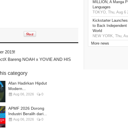
MILLION, A Manga Pla
Languages
TOKYO, Thu, Aug 6 
Kickstarter Launches
to Back Independent 
World
NEW YORK, Thu, Aug
More news
er 2019!
ojectX Bareng NOAH x YOVIE AND HIS
this category
Afan Hadirkan Hipdut
Modern...
Aug 06, 2026
0
APMF 2026 Dorong
Industri Beralih dari...
Aug 06, 2026
0