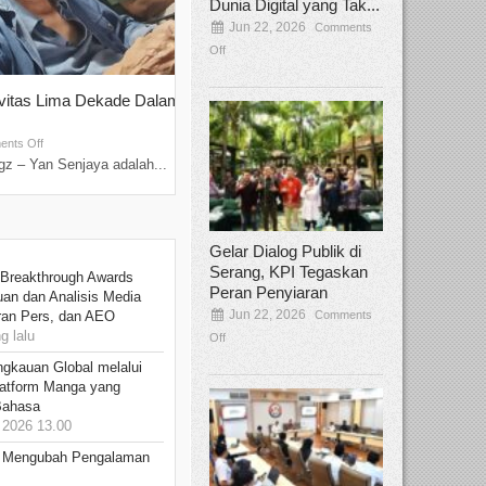
Dunia Digital yang Tak...
Jun 22, 2026
Comments
Off
ivitas Lima Dekade Dalam
Tamee Irelly Menjadi Juri Open Casti
Film Terbaru...
Sep 08, 2025
nts Off
Comments Off
z – Yan Senjaya adalah...
Bekasi, Broadcastmagz – Dalam upaya me
talenta...
Gelar Dialog Publik di
Serang, KPI Tegaskan
 Breakthrough Awards
Peran Penyiaran
an dan Analisis Media
Jun 22, 2026
Comments
aran Pers, dan AEO
 lalu
Off
ngkauan Global melalui
atform Manga yang
Bahasa
2026 13.00
: Mengubah Pengalaman