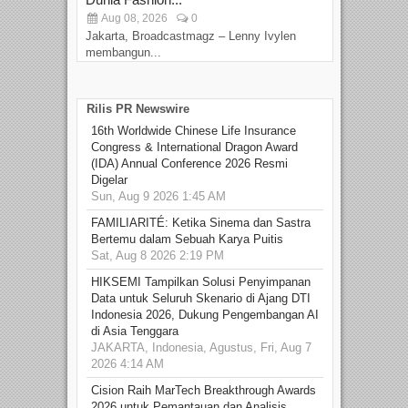
Aug 08, 2026
0
D
Jakarta, Broadcastmagz – Lenny Ivylen
Jaka
membangun...
Rilis PR Newswire
16th Worldwide Chinese Life Insurance
Congress & International Dragon Award
(IDA) Annual Conference 2026 Resmi
Digelar
Sun, Aug 9 2026 1:45 AM
FAMILIARITÉ: Ketika Sinema dan Sastra
Bertemu dalam Sebuah Karya Puitis
Sat, Aug 8 2026 2:19 PM
HIKSEMI Tampilkan Solusi Penyimpanan
Data untuk Seluruh Skenario di Ajang DTI
Indonesia 2026, Dukung Pengembangan AI
di Asia Tenggara
JAKARTA, Indonesia, Agustus, Fri, Aug 7
2026 4:14 AM
Cision Raih MarTech Breakthrough Awards
2026 untuk Pemantauan dan Analisis