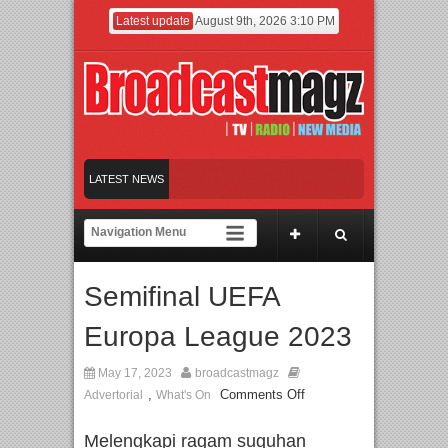
Latest update
August 9th, 2026 3:10 PM
t Karya
LATEST NEWS
and Britpop Asal Bogor Piknik Rilis Mini Album “Astrometri”
Film KETOK MEJIK Siap Tayang 13 Agustus
Semifinal UEFA
Europa League 2023
May 17, 2023
broadcastmagz
,
Comments Off
Advertorial
What's On
Melengkapi ragam suguhan