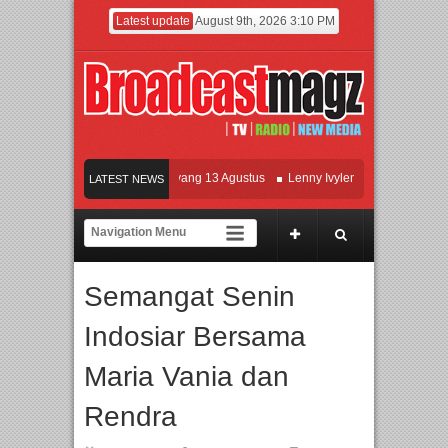
Latest update
August 9th, 2026 3:10 PM
Film KETOK MEJIK Siap Tayang 13 Agustus
Lenny Ivylen: 26 Tahun Jaga Eksist
LATEST NEWS
UI dan Universitas Agung Podomoro Jalin Kerja Sama Pendidikan dan Riset untuk 
Meramaikan Jakarta dengan Ribuan Mainan dan Produk Bayi dari Seluruh Dunia, I
Semangat Senin
Indosiar Bersama
Maria Vania dan
Rendra