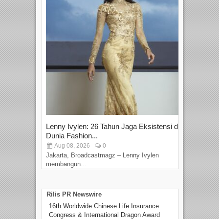
Lenny Ivylen: 26 Tahun Jaga Eksistensi di
Yan
Dunia Fashion...
Sin
Aug 08, 2026
0
D
Jakarta, Broadcastmagz – Lenny Ivylen
Jaka
membangun...
Rilis PR Newswire
16th Worldwide Chinese Life Insurance
Congress & International Dragon Award