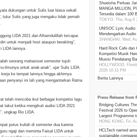
Shueisha Perluas Ja
MANGA MILLION, Pl
ta dukungan untuk Sulis luar biasa sekali
Tersedia dalam 100 
”, tutur Sulis yang juga mengaku tidak pernah
TOKYO, Thu, Aug 6 
.
UNISOC Lyric Audio
Mendengarkan Audio
ung LIDA 2021 dan Alhamdulillah tercapai.
SHANGHAI, Wed, Aug
iri untuk menjadi host ataupun berakting”,
Hard Rock Cafe dan
n LIDA lainnya.
Kompetisi Musik Har
Musisi Pendatang Ba
ah seorang mahasiswi semester tujuh
HOLLYWOOD, Florida
-ilmunya untuk anak-anak”, ujar Sulis LIDA.
2026 10:15 PM
kerja ke tempat lainnya hingga akhirnya
Berita Lainnya
jaan penyanyi ini lah yang mengantarkan Ratna
Press Release from
at telah mencoba ikut berbagai kompetisi lagu
Bridging Cultures T
t takut ketika mengikuti audisi LIDA 2021
Festival 2026 to Open
”, ungkap Rio LIDA.
Largest Programme t
HONG KONG, Fri, Au
pat putus kuliah di semester dua karena
HCLTech named amon
uru ngaji dan meminta Faisal LIDA untuk
sustainable compani