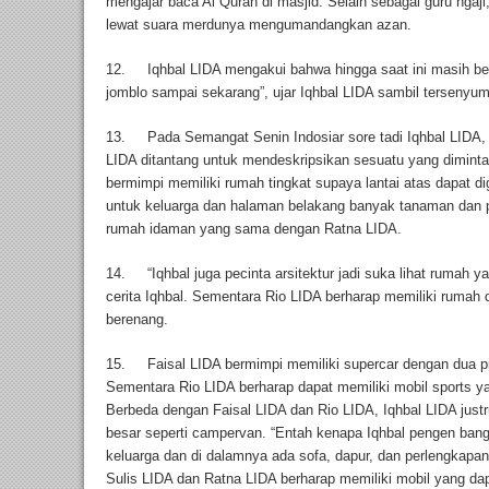
mengajar baca Al Quran di masjid. Selain sebagai guru ngaj
lewat suara merdunya mengumandangkan azan.
12. Iqhbal LIDA mengakui bahwa hingga saat ini masih belu
jomblo sampai sekarang”, ujar Iqhbal LIDA sambil tersenyum
13. Pada Semangat Senin Indosiar sore tadi Iqhbal LIDA, 
LIDA ditantang untuk mendeskripsikan sesuatu yang dimint
bermimpi memiliki rumah tingkat supaya lantai atas dapat d
untuk keluarga dan halaman belakang banyak tanaman dan p
rumah idaman yang sama dengan Ratna LIDA.
14. “Iqhbal juga pecinta arsitektur jadi suka lihat rumah y
cerita Iqhbal. Sementara Rio LIDA berharap memiliki rumah
berenang.
15. Faisal LIDA bermimpi memiliki supercar dengan dua pi
Sementara Rio LIDA berharap dapat memiliki mobil sports y
Berbeda dengan Faisal LIDA dan Rio LIDA, Iqhbal LIDA just
besar seperti campervan. “Entah kenapa Iqhbal pengen ba
keluarga dan di dalamnya ada sofa, dapur, dan perlengkapan 
Sulis LIDA dan Ratna LIDA berharap memiliki mobil yang 