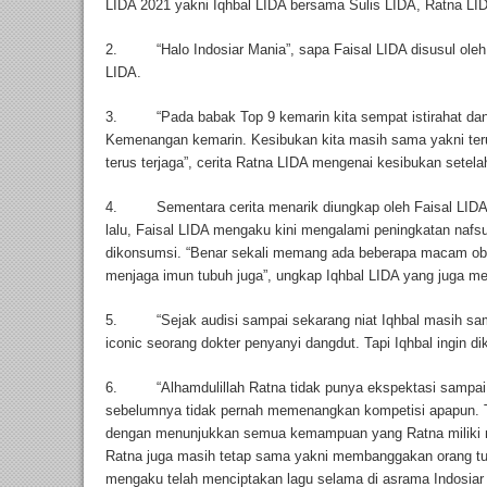
LIDA 2021 yakni Iqhbal LIDA bersama Sulis LIDA, Ratna LID
2. “Halo Indosiar Mania”, sapa Faisal LIDA disusul oleh 
LIDA.
3. “Pada babak Top 9 kemarin kita sempat istirahat dan A
Kemenangan kemarin. Kesibukan kita masih sama yakni terus
terus terjaga”, cerita Ratna LIDA mengenai kesibukan sete
4. Sementara cerita menarik diungkap oleh Faisal LIDA 
lalu, Faisal LIDA mengaku kini mengalami peningkatan nafs
dikonsumsi. “Benar sekali memang ada beberapa macam ob
menjaga imun tubuh juga”, ungkap Iqhbal LIDA yang juga me
5. “Sejak audisi sampai sekarang niat Iqhbal masih sam
iconic seorang dokter penyanyi dangdut. Tapi Iqhbal ingin di
6. “Alhamdulillah Ratna tidak punya ekspektasi sampai s
sebelumnya tidak pernah memenangkan kompetisi apapun. 
dengan menunjukkan semua kemampuan yang Ratna miliki m
Ratna juga masih tetap sama yakni membanggakan orang tua
mengaku telah menciptakan lagu selama di asrama Indosiar 