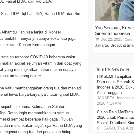
A, Faisal LIDA, dan Rio LIDA.
Sulis LIDA, Iqhbal LIDA, Ratna LIDA, dan Rio
Yan Senjaya, Kreat
lhamdulillah bisa lanjut di Konser
Sinema Indonesia
 berlatih menyanyi supaya vokal kita juga
Dec 22, 2025
Comme
lah melewati Konser Kemenangan.
Jakarta, Broadcastmag
setelah terpapar COVID-19 beberapa waktu
u makan akibat sejumlah vitamin dan obat yang
Rilis PR Newswire
at yang meningkatkan nafsu makan supaya
rupakan seorang dokter.
HIKSEMI Tampilkan 
Data untuk Seluruh S
Indonesia 2026, Duk
a yaitu membanggakan orang tua dan menjadi
Asia Tenggara
kenal lewat karya-karyanya”, tutur Iqhbal LIDA.
JAKARTA, Indonesia,
2026 4:14 AM
ejauh ini karena Kalimantan Selatan
Cision Raih MarTech
Tapi Ratna ingin mematahkan itu semua
2026 untuk Pemantau
eski sempat beberapa kali gagal. Tujuan
Sosial, Distribusi Si
 dan menciptakan lagu”, ujar Ratna LIDA yang
CHICAGO, Thu, Aug 
mengenai orang tua dan perjalanan hidup.