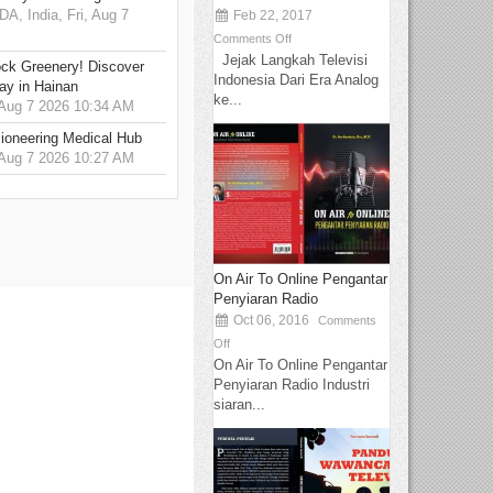
 India, Fri, Aug 7
Feb 22, 2017
Comments Off
Jejak Langkah Televisi
ck Greenery! Discover
Indonesia Dari Era Analog
ay in Hainan
ke...
 Aug 7 2026 10:34 AM
ioneering Medical Hub
 Aug 7 2026 10:27 AM
On Air To Online Pengantar
Penyiaran Radio
Oct 06, 2016
Comments
Off
On Air To Online Pengantar
Penyiaran Radio Industri
siaran...