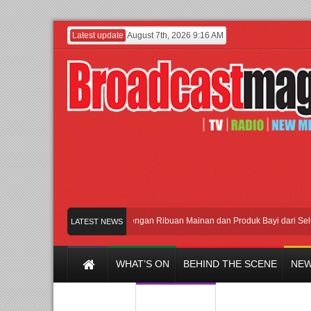
Latest update
August 7th, 2026 9:16 AM
Meramaikan Jakarta dengan Ribuan Mainan dan Produk Bayi dari Seluruh Dun
LATEST NEWS
WHAT’S ON
BEHIND THE SCENE
NEW
Y CHANNEL
FILM & MUSIC