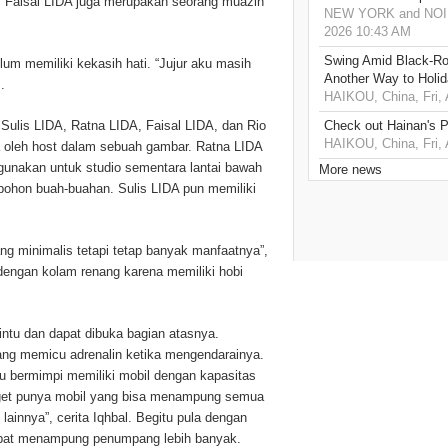
i, Faisal LIDA juga merupakan seorang muazin
NEW YORK and NOIDA,
2026 10:43 AM
Swing Amid Black‑Ro
m memiliki kekasih hati. “Jujur aku masih
Another Way to Holid
.
HAIKOU, China, Fri,
Sulis LIDA, Ratna LIDA, Faisal LIDA, dan Rio
Check out Hainan's P
HAIKOU, China, Fri,
a oleh host dalam sebuah gambar. Ratna LIDA
igunakan untuk studio sementara lantai bawah
More news
ohon buah-buahan. Sulis LIDA pun memiliki
ang minimalis tetapi tetap banyak manfaatnya”,
 dengan kolam renang karena memiliki hobi
ntu dan dapat dibuka bagian atasnya.
ang memicu adrenalin ketika mengendarainya.
ru bermimpi memiliki mobil dengan kapasitas
nget punya mobil yang bisa menampung semua
lainnya”, cerita Iqhbal. Begitu pula dengan
dapat menampung penumpang lebih banyak.