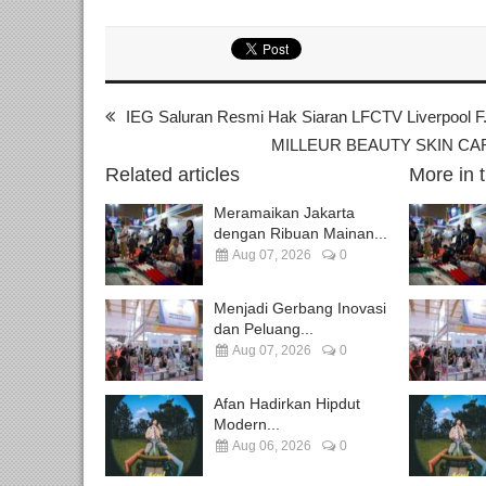
IEG Saluran Resmi Hak Siaran LFCTV Liverpool F.C
MILLEUR BEAUTY SKIN CARE
Related articles
More in 
Meramaikan Jakarta
dengan Ribuan Mainan...
Aug 07, 2026
0
Menjadi Gerbang Inovasi
dan Peluang...
Aug 07, 2026
0
Afan Hadirkan Hipdut
Modern...
Aug 06, 2026
0