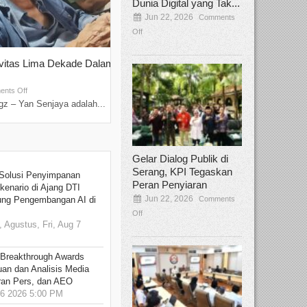
Dunia Digital yang Tak...
Jun 22, 2026
Comments
Off
ivitas Lima Dekade Dalam
Tamee Irelly Menjadi Juri Open Casti
Film Terbaru...
Sep 08, 2025
nts Off
Comments Off
z – Yan Senjaya adalah...
Bekasi, Broadcastmagz – Dalam upaya me
talenta...
Gelar Dialog Publik di
Serang, KPI Tegaskan
Solusi Penyimpanan
Peran Penyiaran
kenario di Ajang DTI
Jun 22, 2026
Comments
ung Pengembangan AI di
Off
 Agustus, Fri, Aug 7
 Breakthrough Awards
an dan Analisis Media
aran Pers, dan AEO
6 2026 5:00 PM