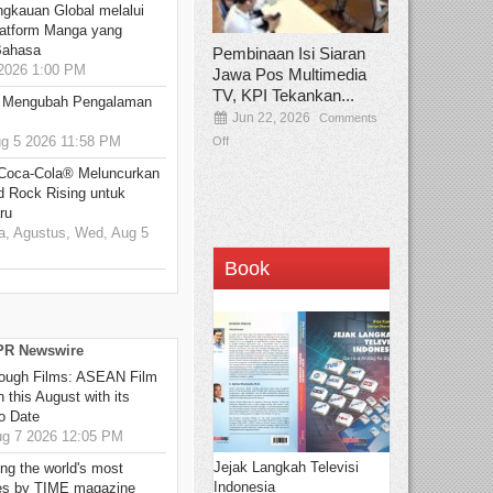
ngkauan Global melalui
atform Manga yang
Bahasa
Pembinaan Isi Siaran
2026 1:00 PM
Jawa Pos Multimedia
TV, KPI Tekankan...
: Mengubah Pengalaman
Jun 22, 2026
Comments
 5 2026 11:58 PM
Off
 Coca-Cola® Meluncurkan
d Rock Rising untuk
ru
, Agustus, Wed, Aug 5
Book
 PR Newswire
hrough Films: ASEAN Film
 this August with its
o Date
g 7 2026 12:05 PM
Jejak Langkah Televisi
g the world's most
Indonesia
es by TIME magazine