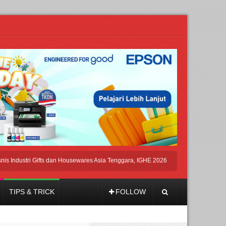
stri Gifts dan Housewares Asia Tenggara, IGHE 2026 Kembali Digelar di Jakarta
TIPS & TRICK
FOLLOW