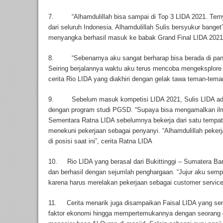
7. “Alhamdulillah bisa sampai di Top 3 LIDA 2021. Ternya
dari seluruh Indonesia. Alhamdulillah Sulis bersyukur banget
menyangka berhasil masuk ke babak Grand Final LIDA 2021
8. “Sebenarnya aku sangat berharap bisa berada di pangg
Seiring berjalannya waktu aku terus mencoba mengeksplore d
cerita Rio LIDA yang diakhiri dengan gelak tawa teman-tema
9. Sebelum masuk kompetisi LIDA 2021, Sulis LIDA adal
dengan program studi PGSD. “Supaya bisa mengamalkan ilmu
Sementara Ratna LIDA sebelumnya bekerja dari satu tempat 
menekuni pekerjaan sebagai penyanyi. “Alhamdulillah peker
di posisi saat ini”, cerita Ratna LIDA
10. Rio LIDA yang berasal dari Bukittinggi – Sumatera Bar
dan berhasil dengan sejumlah penghargaan. “Jujur aku sempa
karena harus merelakan pekerjaan sebagai customer service
11. Cerita menarik juga disampaikan Faisal LIDA yang sem
faktor ekonomi hingga mempertemukannya dengan seorang g