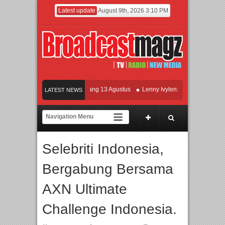
Latest update
August 9th, 2026 3:10 PM
lm KETOK MEJIK Siap Tayang 13 Agustus
Lenny Ivylen: 26 Tahun Jaga Eksiste
LATEST NEWS
 dan Universitas Agung Podomoro Jalin Kerja Sama Pendidikan dan Riset untuk C
ramaikan Jakarta dengan Ribuan Mainan dan Produk Bayi dari Seluruh Dunia, IB
Selebriti Indonesia,
Bergabung Bersama
AXN Ultimate
Challenge Indonesia.