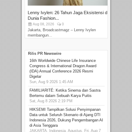
Lenny Ivylen: 26 Tahun Jaga Eksistensi di
Yan
Dunia Fashion...
Sin
Aug 08, 2026
0
D
Jakarta, Broadcastmagz – Lenny Ivylen
Jaka
membangun...
Rilis PR Newswire
16th Worldwide Chinese Life Insurance
Congress & International Dragon Award
(IDA) Annual Conference 2026 Resmi
Digelar
Sun, Aug 9 2026 1:45 AM
FAMILIARITÉ: Ketika Sinema dan Sastra
Bertemu dalam Sebuah Karya Puitis
Sat, Aug 8 2026 2:19 PM
HIKSEMI Tampilkan Solusi Penyimpanan
Data untuk Seluruh Skenario di Ajang DTI
Indonesia 2026, Dukung Pengembangan AI
di Asia Tenggara
JAKARTA, Indonesia, Agustus, Fri, Aug 7