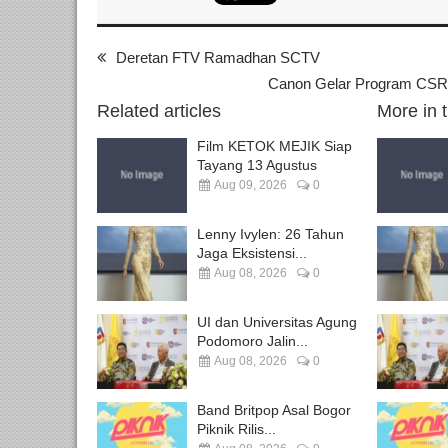
Deretan FTV Ramadhan SCTV
Canon Gelar Program CSR 
Related articles
More in 
Film KETOK MEJIK Siap
Tayang 13 Agustus
Aug 09, 2026
0
Lenny Ivylen: 26 Tahun
Jaga Eksistensi...
Aug 08, 2026
0
UI dan Universitas Agung
Podomoro Jalin...
Aug 08, 2026
0
Band Britpop Asal Bogor
Piknik Rilis...