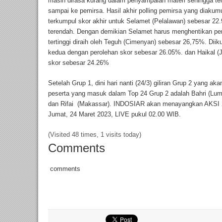
masih dirasa kurang dalam penyampaian materi sehingga 
sampai ke pemirsa. Hasil akhir polling pemirsa yang diakumu
terkumpul skor akhir untuk Selamet (Pelalawan) sebesar 2
terendah. Dengan demikian Selamet harus menghentikan pe
tertinggi diraih oleh Teguh (Cimenyan) sebesar 26,75%. Diik
kedua dengan perolehan skor sebesar 26.05%. dan Haikal (J
skor sebesar 24.26%
Setelah Grup 1, dini hari nanti (24/3) giliran Grup 2 yang a
peserta yang masuk dalam Top 24 Grup 2 adalah Bahri (Lum
dan Rifai (Makassar). INDOSIAR akan menayangkan AKSI 20
Jumat, 24 Maret 2023, LIVE pukul 02.00 WIB.
(Visited 48 times, 1 visits today)
Comments
comments