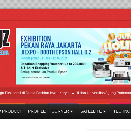
istensi di Dunia Fashion lewat Karya
UI dan Universitas Agung Podomoro Jalin
 PRODUCT
PROFILE
CORNER
SATELLITE
TECHNO