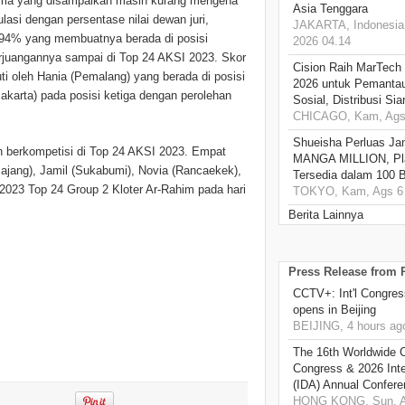
tema yang disampaikan masih kurang mengena
Asia Tenggara
lasi dengan persentase nilai dewan juri,
JAKARTA, Indonesia,
2.94% yang membuatnya berada di posisi
2026 04.14
rjuangannya sampai di Top 24 AKSI 2023. Skor
Cision Raih MarTech
uti oleh Hania (Pemalang) yang berada di posisi
2026 untuk Pemantau
akarta) pada posisi ketiga dengan perolehan
Sosial, Distribusi Si
CHICAGO, Kam, Ags 
Shueisha Perluas Ja
kan berkompetisi di Top 24 AKSI 2023. Empat
MANGA MILLION, Pl
ajang), Jamil (Sukabumi), Novia (Rancaekek),
Tersedia dalam 100 
23 Top 24 Group 2 Kloter Ar-Rahim pada hari
TOKYO, Kam, Ags 6 
Berita Lainnya
Press Release from
CCTV+: Int'l Congres
opens in Beijing
BEIJING, 4 hours ag
The 16th Worldwide C
Congress & 2026 Inte
(IDA) Annual Confere
HONG KONG, Sun, A