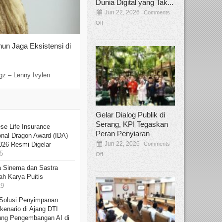
Dunia Digital yang Tak...
Jun 22, 2026
Comments
Off
hun Jaga Eksistensi di
Yan Senjaya, Kreativitas Lima Dekad
Sinema Indonesia
Dec 22, 2025
Comments Off
gz – Lenny Ivylen
Jakarta, Broadcastmagz – Yan Senjaya ada
Gelar Dialog Publik di
Serang, KPI Tegaskan
se Life Insurance
Peran Penyiaran
onal Dragon Award (IDA)
Jun 22, 2026
Comments
026 Resmi Digelar
5
Off
 Sinema dan Sastra
h Karya Puitis
19
Solusi Penyimpanan
kenario di Ajang DTI
ung Pengembangan AI di