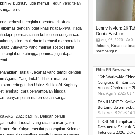
ubkhi Al Bughury juga memuji Teguh yang telah
sangat baik.
ang berhasil menghibur pemirsa di studio
Lenny Ivylen: 26 Ta
 dikemas dengan logat khas ngapak-nya. Pada
Dunia Fashion...
ghadapi permasalahan kehidupan dengan cara
Aug 08, 2026
0
ukaunya tersebut Hania berhasil memperoleh
Jakarta, Broadcastma
h Ustaz Wijayanto yang melihat sosok Hania
membangun...
n menghibur, sehingga pemirsa juga dapat
sebut.
Rilis PR Newswire
enampilan Haikal (Jakarta) yang tampil dengan
16th Worldwide Chine
lam Agama Yang Indah”, Haikal mampu
Congress & Internati
 skor tertinggi dari Ustaz Subkhi Al Bughury
Annual Conference 2
ket lengkap, cara penyampaian hingga
Min, Ags 9 2026 01.4
lam penyampaian materi sudah sangat
FAMILIARITÉ: Ketika
Bertemu dalam Sebua
Sab, Ags 8 2026 14.
ada AKSI 2023 pagi ini. Dengan penuh
HIKSEMI Tampilkan 
gan materi tausiah yang disampaikan yakni
Data untuk Seluruh S
Usman Bin Yahya menilai penampilan Selamet
Indonesia 2026, Duk