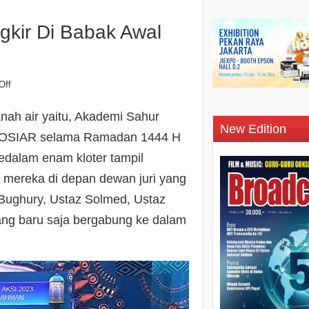
gkir Di Babak Awal
Off
anah air yaitu, Akademi Sahur
New Edition
INDOSIAR selama Ramadan 1444 H
kedalam enam kloter tampil
 mereka di depan dewan juri yang
 Bughury, Ustaz Solmed, Ustaz
ang baru saja bergabung ke dalam