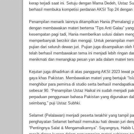
kerap terjadi saat ini. Setuju dengan Mama Dedeh, Ustaz S
berhasil membuka kompetisi perdanan AKSI Top 24 dengan 
Penampilan menarik lainnya ditampilkan Hania (Pemalang) y
dengan membawakan materi bertema “Tips Anti Galau” yang
kesempatan pagi tadi, Hania memberikan solusi dalam men
memperbanyak berzikir dan mengaji. Untuk penampilan mem
pujian dari seluruh dewan juri. Pujian juga disampaikan ole
telah berhasil membawakan tema ini menjadi lebih ringan da
menikmati dan menangkap pesan yan ada dalam materi ter
Kejutan juga dihadirkan di atas panggung AKSI 2023 lewat p
gaya khas Pakistan. Membawakan materi yang bertajuk “Is
menghibur para pemirsa di studio serta berhasil mendapatkan
sebesar 90. “Penampilan Ustaz Haikal ini sudah menjadi pa
perpaduan penggunaan bahasa Pakistan yang digunakan da
seimbang,” puji Ustaz Subhki.
Selamet (Pelalawan) menjadi peserta terakhir yang tampil p
penghayatan Selamet berhasil memukau hati dewan juri den
“Pentingnya Salat & Mengamalkannya”. Sayangnya, Habib 