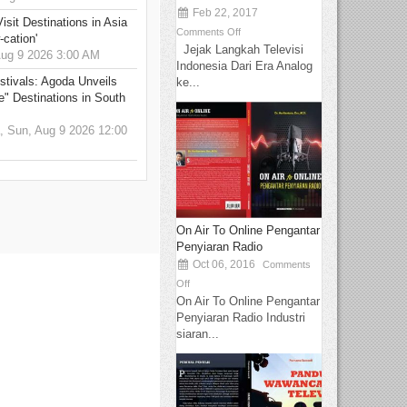
Feb 22, 2017
sit Destinations in Asia
Comments Off
-cation'
Jejak Langkah Televisi
g 9 2026 3:00 AM
Indonesia Dari Era Analog
stivals: Agoda Unveils
ke...
e" Destinations in South
 Sun, Aug 9 2026 12:00
On Air To Online Pengantar
Penyiaran Radio
Oct 06, 2016
Comments
Off
On Air To Online Pengantar
Penyiaran Radio Industri
siaran...