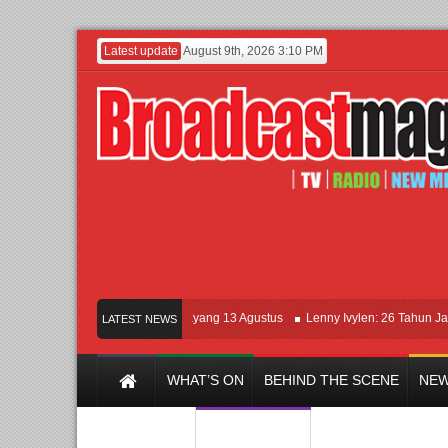
Latest update
August 9th, 2026 3:10 PM
Film KETOK MEJIK Siap Tayang 13 Agustus
Lenny Ivylen: 26 Tahun Jaga Eks
LATEST NEWS
WHAT’S ON
BEHIND THE SCENE
NEW
Y CHANNEL
FILM & MUSIC