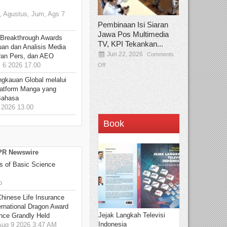
 Agustus, Jum, Ags 7
Pembinaan Isi Siaran
Jawa Pos Multimedia
 Breakthrough Awards
TV, KPI Tekankan...
an dan Analisis Media
Jun 22, 2026
Comments
aran Pers, dan AEO
6 2026 17.00
Off
ngkauan Global melalui
atform Manga yang
Bahasa
2026 13.00
Book
 PR Newswire
s of Basic Science
o
hinese Life Insurance
rnational Dragon Award
Jejak Langkah Televisi
nce Grandly Held
Indonesia
ug 9 2026 3:47 AM