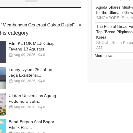
Agoda Shares Must-Vi
for the Ultimate 'Glow
SINGAPORE, Sun, Au
“Membangun Generasi Cakap Digital”
The Rise of Bread Fe
Top "Bread Pilgrimag
this category
Korea
SEOUL, South Korea,
Film KETOK MEJIK Siap
AM
Tayang 13 Agustus
Aug 09, 2026
0
More news
Lenny Ivylen: 26 Tahun
Jaga Eksistensi...
Aug 08, 2026
0
UI dan Universitas Agung
Podomoro Jalin...
Aug 08, 2026
0
Band Britpop Asal Bogor
Piknik Rilis...