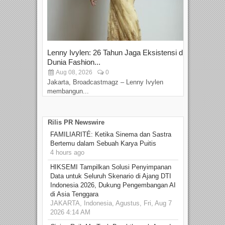
Lenny Ivylen: 26 Tahun Jaga Eksistensi di
Yan
Dunia Fashion...
Sin
Aug 08, 2026
0
D
Jakarta, Broadcastmagz – Lenny Ivylen
Jaka
membangun...
Rilis PR Newswire
FAMILIARITÉ: Ketika Sinema dan Sastra
Bertemu dalam Sebuah Karya Puitis
4 hours ago
HIKSEMI Tampilkan Solusi Penyimpanan
Data untuk Seluruh Skenario di Ajang DTI
Indonesia 2026, Dukung Pengembangan AI
di Asia Tenggara
JAKARTA, Indonesia, Agustus, Fri, Aug 7
2026 4:14 AM