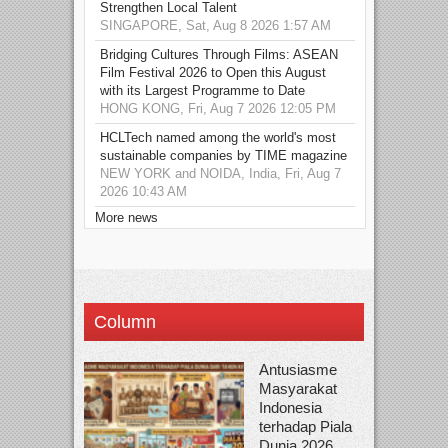
Strengthen Local Talent
SINGAPORE, Sat, Aug 8 2026 1:57 AM
Bridging Cultures Through Films: ASEAN
Film Festival 2026 to Open this August
with its Largest Programme to Date
HONG KONG, Fri, Aug 7 2026 12:05 PM
HCLTech named among the world's most
sustainable companies by TIME magazine
NEW YORK and NOIDA, India, Fri, Aug 7
2026 10:43 AM
More news
Column
Antusiasme
Masyarakat
Indonesia
terhadap Piala
Dunia 2026...