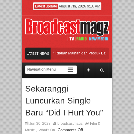
Latest update
August 7th, 2026 9:16 AM
eramaikan Jakarta dengan Ribuan Mainan dan Produk Bayi dari Seluruh Dunia, I
LATEST NEWS
enjadi Gerbang Inovasi dan Peluang Bisnis Industri Gifts dan Housewares Asia T
PMF 2026 Dorong Industri Beralih dari Kampanye ke Kolaborasi Jangka Panjang
Sekaranggi
ayakan Perpaduan Warisan Dan Semangat Lokal, BIRKENSTOCK INDONESIA Mem
Luncurkan Single
eramaikan Jakarta dengan Ribuan Mainan dan Produk Bayi dari Seluruh Dunia, I
Baru “Did I Hurt You”
Jun 30, 2023
broadcastmagz
Film &
,
Comments Off
Music
What's On