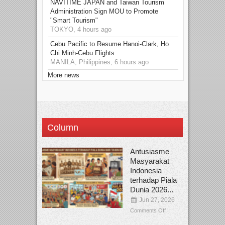
NAVITIME JAPAN and Taiwan Tourism
Administration Sign MOU to Promote
"Smart Tourism"
TOKYO, 4 hours ago
Cebu Pacific to Resume Hanoi-Clark, Ho
Chi Minh-Cebu Flights
MANILA, Philippines, 6 hours ago
More news
Column
Antusiasme
Masyarakat
Indonesia
terhadap Piala
Dunia 2026...
Jun 27, 2026
Comments Off