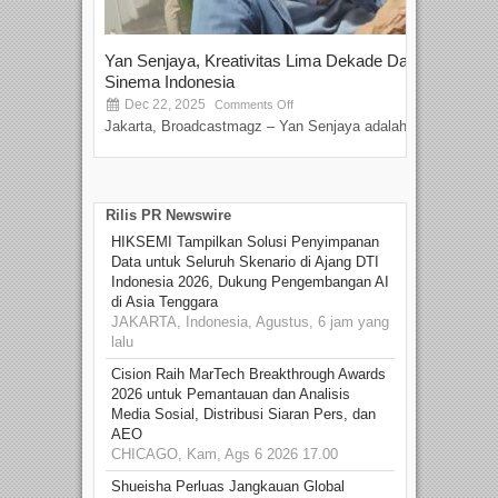
Yan Senjaya, Kreativitas Lima Dekade Dalam
Tam
Sinema Indonesia
Film
Dec 22, 2025
S
Comments Off
Jakarta, Broadcastmagz – Yan Senjaya adalah...
Beka
talen
Rilis PR Newswire
HIKSEMI Tampilkan Solusi Penyimpanan
Data untuk Seluruh Skenario di Ajang DTI
Indonesia 2026, Dukung Pengembangan AI
di Asia Tenggara
JAKARTA, Indonesia, Agustus, 6 jam yang
lalu
Cision Raih MarTech Breakthrough Awards
2026 untuk Pemantauan dan Analisis
Media Sosial, Distribusi Siaran Pers, dan
AEO
CHICAGO, Kam, Ags 6 2026 17.00
Shueisha Perluas Jangkauan Global