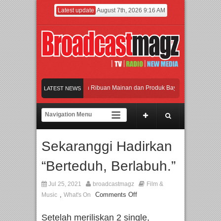
Latest update
August 7th, 2026 9:16 AM
eramaikan Jakarta dengan Ribuan Mainan dan Produk Bayi dari Seluruh Dunia, I
LATEST NEWS
enjadi Gerbang Inovasi dan Peluang Bisnis Industri Gifts dan Housewares Asia Te
PMF 2026 Dorong Industri Beralih dari Kampanye ke Kolaborasi Jangka Panjang
Sekaranggi Hadirkan
ayakan Perpaduan Warisan Dan Semangat Lokal, BIRKENSTOCK INDONESIA Mem
“Berteduh, Berlabuh.”
eramaikan Jakarta dengan Ribuan Mainan dan Produk Bayi dari Seluruh Dunia, I
Jul 25, 2021
broadcastmagz
Film &
,
Comments Off
Music
What's On
Setelah meriliskan 2 single,