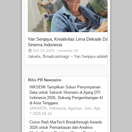
Yan Senjaya, Kreativitas Lima Dekade Dalam
Tam
Sinema Indonesia
Film
Dec 22, 2025
S
Comments Off
Jakarta, Broadcastmagz – Yan Senjaya adalah...
Beka
talen
Rilis PR Newswire
HIKSEMI Tampilkan Solusi Penyimpanan
Data untuk Seluruh Skenario di Ajang DTI
Indonesia 2026, Dukung Pengembangan AI
di Asia Tenggara
JAKARTA, Indonesia, Agustus, Jum, Ags
7 2026 04.14
Cision Raih MarTech Breakthrough Awards
2026 untuk Pemantauan dan Analisis