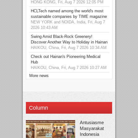
HONG KONG, Fri, Aug 7 2026 12:05 PM
HCLTech named among the world's most
sustainable companies by TIME magazine
NEW YORK and NOIDA, India, Fri, Aug 7
2026 10:43 AM
Swing Amid Black‑Rock Greenery!
Discover Another Way to Holiday in Hainan
HAIKOU, China, Fri, Aug 7 2026 10:34 AM
Check out Hainan's Pioneering Medical
Hub
HAIKOU, China, Fri, Aug 7 2026 10:27 AM
More news
Column
Antusiasme
Masyarakat
Indonesia