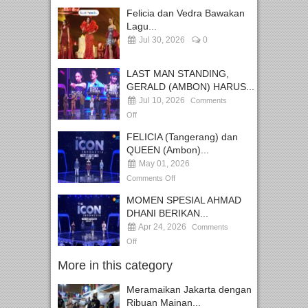
Felicia dan Vedra Bawakan
Lagu...
Jul 30, 2026
0
LAST MAN STANDING,
GERALD (AMBON) HARUS...
Jul 10, 2026
Comments
Off
FELICIA (Tangerang) dan
QUEEN (Ambon)...
May 01, 2026
Comments Off
MOMEN SPESIAL AHMAD
DHANI BERIKAN...
Apr 24, 2026
Comments
Off
More in this category
Meramaikan Jakarta dengan
Ribuan Mainan...