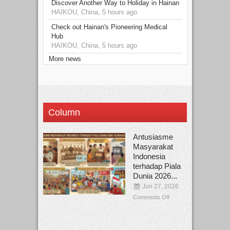
Discover Another Way to Holiday in Hainan
HAIKOU, China, 5 hours ago
Check out Hainan's Pioneering Medical
Hub
HAIKOU, China, 5 hours ago
More news
Column
Antusiasme
Masyarakat
Indonesia
terhadap Piala
Dunia 2026...
Jun 27, 2026
Comments Off