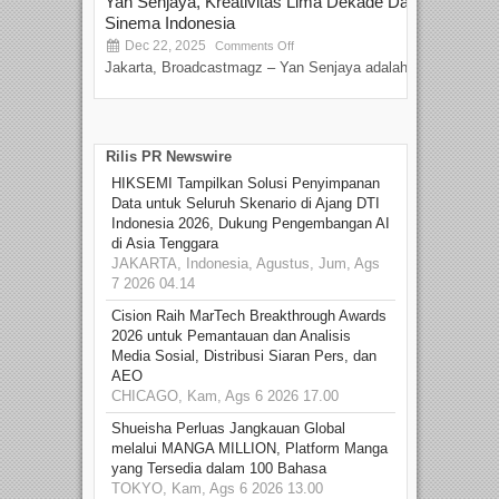
Yan Senjaya, Kreativitas Lima Dekade Dalam
Tam
Sinema Indonesia
Film
Dec 22, 2025
S
Comments Off
Jakarta, Broadcastmagz – Yan Senjaya adalah...
Beka
talen
Rilis PR Newswire
HIKSEMI Tampilkan Solusi Penyimpanan
Data untuk Seluruh Skenario di Ajang DTI
Indonesia 2026, Dukung Pengembangan AI
di Asia Tenggara
JAKARTA, Indonesia, Agustus, Jum, Ags
7 2026 04.14
Cision Raih MarTech Breakthrough Awards
2026 untuk Pemantauan dan Analisis
Media Sosial, Distribusi Siaran Pers, dan
AEO
CHICAGO, Kam, Ags 6 2026 17.00
Shueisha Perluas Jangkauan Global
melalui MANGA MILLION, Platform Manga
yang Tersedia dalam 100 Bahasa
TOKYO, Kam, Ags 6 2026 13.00