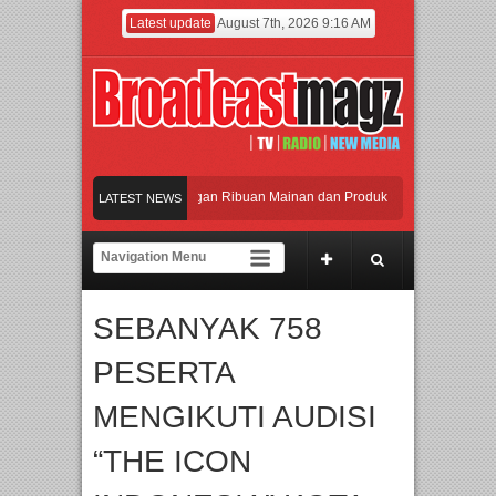
Latest update
August 7th, 2026 9:16 AM
Meramaikan Jakarta dengan Ribuan Mainan dan Produk Bayi dari Seluruh Dunia,
LATEST NEWS
Menjadi Gerbang Inovasi dan Peluang Bisnis Industri Gifts dan Housewares Asia
APMF 2026 Dorong Industri Beralih dari Kampanye ke Kolaborasi Jangka Panja
SEBANYAK 758
Rayakan Perpaduan Warisan Dan Semangat Lokal, BIRKENSTOCK INDONESIA M
PESERTA
Meramaikan Jakarta dengan Ribuan Mainan dan Produk Bayi dari Seluruh Dunia,
MENGIKUTI AUDISI
“THE ICON