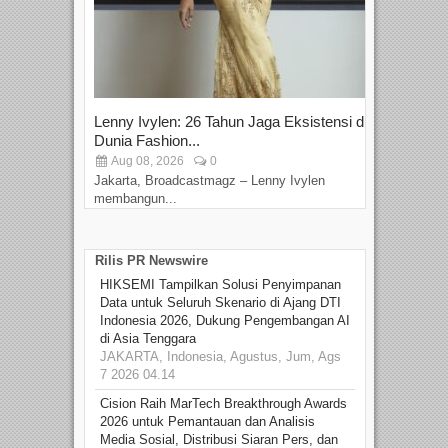
Lenny Ivylen: 26 Tahun Jaga Eksistensi di
Yan
Dunia Fashion...
Sin
Aug 08, 2026
0
D
Jakarta, Broadcastmagz – Lenny Ivylen
Jaka
membangun...
Rilis PR Newswire
HIKSEMI Tampilkan Solusi Penyimpanan
Data untuk Seluruh Skenario di Ajang DTI
Indonesia 2026, Dukung Pengembangan AI
di Asia Tenggara
JAKARTA, Indonesia, Agustus, Jum, Ags
7 2026 04.14
Cision Raih MarTech Breakthrough Awards
2026 untuk Pemantauan dan Analisis
Media Sosial, Distribusi Siaran Pers, dan