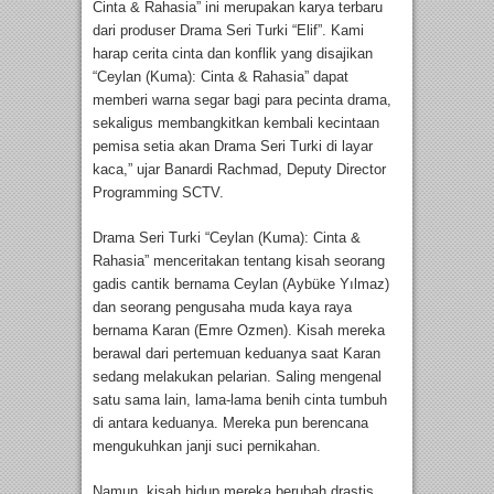
Cinta & Rahasia” ini merupakan karya terbaru
dari produser Drama Seri Turki “Elif”. Kami
harap cerita cinta dan konflik yang disajikan
“Ceylan (Kuma): Cinta & Rahasia” dapat
memberi warna segar bagi para pecinta drama,
sekaligus membangkitkan kembali kecintaan
pemisa setia akan Drama Seri Turki di layar
kaca,” ujar Banardi Rachmad, Deputy Director
Programming SCTV.
Drama Seri Turki “Ceylan (Kuma): Cinta &
Rahasia” menceritakan tentang kisah seorang
gadis cantik bernama Ceylan (Aybüke Yılmaz)
dan seorang pengusaha muda kaya raya
bernama Karan (Emre Ozmen). Kisah mereka
berawal dari pertemuan keduanya saat Karan
sedang melakukan pelarian. Saling mengenal
satu sama lain, lama-lama benih cinta tumbuh
di antara keduanya. Mereka pun berencana
mengukuhkan janji suci pernikahan.
Namun, kisah hidup mereka berubah drastis