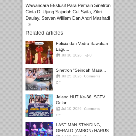
Wawancara Ekslusif Para Pemain Sinetron
Cinta Di Ujung Sajadah Cut Syifa, Zikri
Daulay, Stevan William Dan Andri Mashadi
Related articles
Felicia dan Vedra Bawakan
Lagu...
Jul 30, 2026
0
Sinetron “Seindah Masa...
Jul 25, 2026
Comments
Off
Jelang HUT Ke-36, SCTV
Gelar...
Jul 10, 2026
Comments
Off
LAST MAN STANDING,
GERALD (AMBON) HARUS...