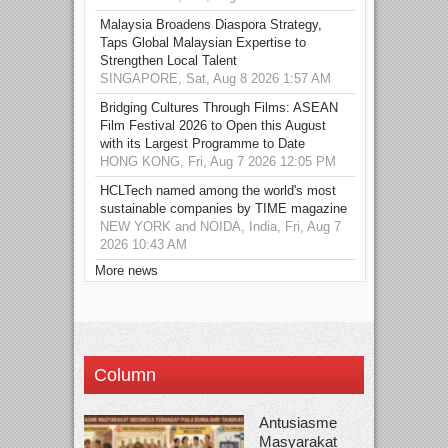
Malaysia Broadens Diaspora Strategy,
Taps Global Malaysian Expertise to
Strengthen Local Talent
SINGAPORE, Sat, Aug 8 2026 1:57 AM
Bridging Cultures Through Films: ASEAN
Film Festival 2026 to Open this August
with its Largest Programme to Date
HONG KONG, Fri, Aug 7 2026 12:05 PM
HCLTech named among the world's most
sustainable companies by TIME magazine
NEW YORK and NOIDA, India, Fri, Aug 7
2026 10:43 AM
More news
Column
Antusiasme
Masyarakat