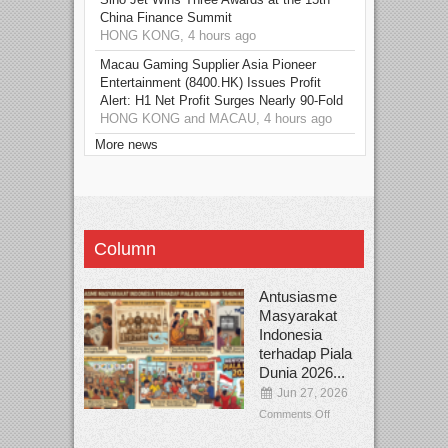
China Finance Summit
HONG KONG, 4 hours ago
Macau Gaming Supplier Asia Pioneer
Entertainment (8400.HK) Issues Profit
Alert: H1 Net Profit Surges Nearly 90-Fold
HONG KONG and MACAU, 4 hours ago
More news
Column
Antusiasme
Masyarakat
Indonesia
terhadap Piala
Dunia 2026...
Jun 27, 2026
Comments Off