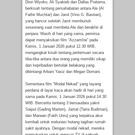
Dion Wiyoko, Ali Syakieb dan Dallas Pratama,
berkisah tentang persahabatan antara Ale (Al
Fathir Muchtar) dan Jarot (Vino G. Bastian),
yang hancur setelah Jarot membunuh
seseorang saat membela Ale dan berakhir di
penjara. Masih di hari yang sama, pemirsa
dapat menyaksikan film “Azzamîne” pada
Kamis, 1 Januari 2026 pukul 12.30 WIB,
mengangkat kisah tentang pertemuan secara
tiba-tiba antara dua orang yang memiliki sikap
dan kepribadian bertolak belakang yang
dibintangi Arbani Yasiz dan Megan Domani.
Sementara film “Modal Nekad” yang tayang
perdana di layar kaca akan hadir di hari yang
sama pada Kamis, 1 Januari 2026 pukul 14.30
WIB. Bercerita tentang 3 bersaudara yakni
Saipul (Gading Marten), Jamal (Tarra Budiman),
dan Marwan (Fatih Unru) yang terpaksa akur
kembali untuk melunasi hutang tagihan rumah
sakit ayahnya. Dengan modal nekad, mereka
memutuskan untuk mencuri TV di sebuah