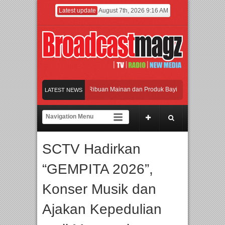
Latest update
August 7th, 2026 9:16 AM
amaikan Jakarta dengan Ribuan Mainan dan Produk Bayi dari Seluruh Dunia, IBTE
LATEST NEWS
jadi Gerbang Inovasi dan Peluang Bisnis Industri Gifts dan Housewares Asia Teng
F 2026 Dorong Industri Beralih dari Kampanye ke Kolaborasi Jangka Panjang
SCTV Hadirkan
akan Perpaduan Warisan Dan Semangat Lokal, BIRKENSTOCK INDONESIA Membu
“GEMPITA 2026”,
amaikan Jakarta dengan Ribuan Mainan dan Produk Bayi dari Seluruh Dunia, IBTE
Konser Musik dan
Ajakan Kepedulian