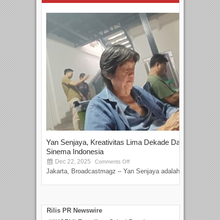
Yan Senjaya, Kreativitas Lima Dekade Dalam
Tam
Sinema Indonesia
Film
Dec 22, 2025
S
Comments Off
Jakarta, Broadcastmagz – Yan Senjaya adalah...
Beka
talen
Rilis PR Newswire