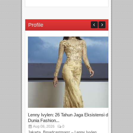
Profile
Lenny Ivylen: 26 Tahun Jaga Eksistensi di
Yan
Dunia Fashion...
Sin
Aug 08, 2026
0
D
Jakarta, Broadcastmagz – Lenny Ivylen
Jaka