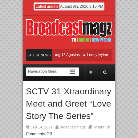
Latest update
August 9th, 2026 3:10 PM
Film KETOK MEJIK Siap Tayang 13 Agustus
Lenny Ivylen: 26 Tahun Jaga Eksist
LATEST NEWS
UI dan Universitas Agung Podomoro Jalin Kerja Sama Pendidikan dan Riset untuk 
Meramaikan Jakarta dengan Ribuan Mainan dan Produk Bayi dari Seluruh Dunia, I
SCTV 31 Xtraordinary
Meet and Greet “Love
Story The Series”
Sep 14, 2021
broadcastmagz
What's On
Comments Off