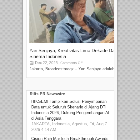
Yan Senjaya, Kreativitas Lima Dekade Dalam
Tam
Sinema Indonesia
Film
Dec 22, 2025
S
Comments Off
Jakarta, Broadcastmagz – Yan Senjaya adalah...
Beka
talen
Rilis PR Newswire
HIKSEMI Tampilkan Solusi Penyimpanan
Data untuk Seluruh Skenario di Ajang DTI
Indonesia 2026, Dukung Pengembangan AI
di Asia Tenggara
JAKARTA, Indonesia, Agustus, Fri, Aug 7
2026 4:14 AM
Cision Raih MarTech Breakthrough Awards