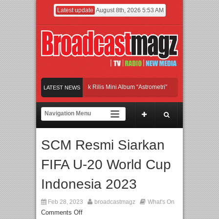
Latest update
August 8th, 2026 5:53 AM
d Britpop Asal Bogor Piknik Rilis Mini Album “Astrometri”
Meramaikan Jakarta d
LATEST NEWS
jadi Gerbang Inovasi dan Peluang Bisnis Industri Gifts dan Housewares Asia Teng
F 2026 Dorong Industri Beralih dari Kampanye ke Kolaborasi Jangka Panjang
SCM Resmi Siarkan
FIFA U-20 World Cup
Indonesia 2023
Feb 28, 2023
broadcastmagz
What's On
Comments Off