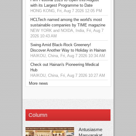
with its Largest Programme to Date
HONG KONG, Fri, Aug 7 2026 12:05 PM
HCLTech named among the world's most
sustainable companies by TIME magazine
NEW YORK and NOIDA, India, Fri, Aug 7
2026 10:43 AM
Swing Amid Black‑Rock Greenery!
Discover Another Way to Holiday in Hainan
HAIKOU, China, Fri, Aug 7 2026 10:34 AM
Check out Hainan's Pioneering Medical
Hub
HAIKOU, China, Fri, Aug 7 2026 10:27 AM
More news
Column
Antusiasme
Masyarakat