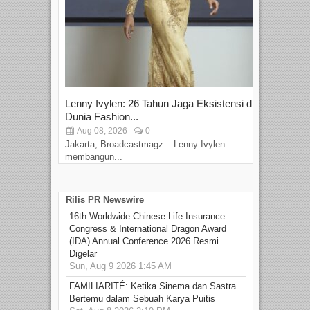
Lenny Ivylen: 26 Tahun Jaga Eksistensi di
Yan
Dunia Fashion...
Sin
Aug 08, 2026
0
D
Jakarta, Broadcastmagz – Lenny Ivylen
Jaka
membangun...
Rilis PR Newswire
16th Worldwide Chinese Life Insurance
Congress & International Dragon Award
(IDA) Annual Conference 2026 Resmi
Digelar
Sun, Aug 9 2026 1:45 AM
FAMILIARITÉ: Ketika Sinema dan Sastra
Bertemu dalam Sebuah Karya Puitis