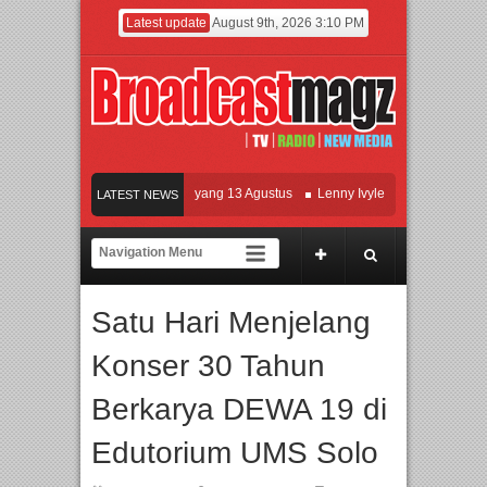
Latest update
August 9th, 2026 3:10 PM
Film KETOK MEJIK Siap Tayang 13 Agustus
Lenny Ivylen: 26 Tahun Jaga Eksis
LATEST NEWS
UI dan Universitas Agung Podomoro Jalin Kerja Sama Pendidikan dan Riset untuk
Meramaikan Jakarta dengan Ribuan Mainan dan Produk Bayi dari Seluruh Dunia, 
Satu Hari Menjelang
Konser 30 Tahun
Berkarya DEWA 19 di
Edutorium UMS Solo