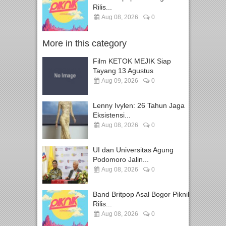
Rilis...
Aug 08, 2026
0
More in this category
Film KETOK MEJIK Siap
Tayang 13 Agustus
Aug 09, 2026
0
Lenny Ivylen: 26 Tahun Jaga
Eksistensi...
Aug 08, 2026
0
UI dan Universitas Agung
Podomoro Jalin...
Aug 08, 2026
0
Band Britpop Asal Bogor Piknik
Rilis...
Aug 08, 2026
0