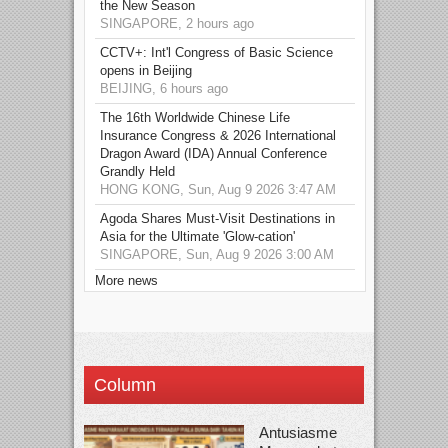
the New Season
SINGAPORE, 2 hours ago
CCTV+: Int'l Congress of Basic Science
opens in Beijing
BEIJING, 6 hours ago
The 16th Worldwide Chinese Life
Insurance Congress & 2026 International
Dragon Award (IDA) Annual Conference
Grandly Held
HONG KONG, Sun, Aug 9 2026 3:47 AM
Agoda Shares Must-Visit Destinations in
Asia for the Ultimate 'Glow-cation'
SINGAPORE, Sun, Aug 9 2026 3:00 AM
More news
Column
Antusiasme