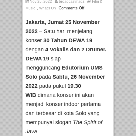
Nov 25, 2022
broadcastmagz
Film &
,
Comments Off
Music
What's On
Jakarta,
Jumat 25 November
2022
– Satu hari menjelang
konser
30 Tahun DEWA 19
–
dengan
4 Vokalis dan 2 Drumer,
DEWA 19
siap
mengguncang
Edutorium UMS –
Solo
pada
Sabtu, 26 November
2022
pada pukul
19.30
WIB
dimana konser ini akan
menjadi konser indoor pertama
dan terbesar di kota Solo yang
mempunyai slogan
The Spirit of
Java
.