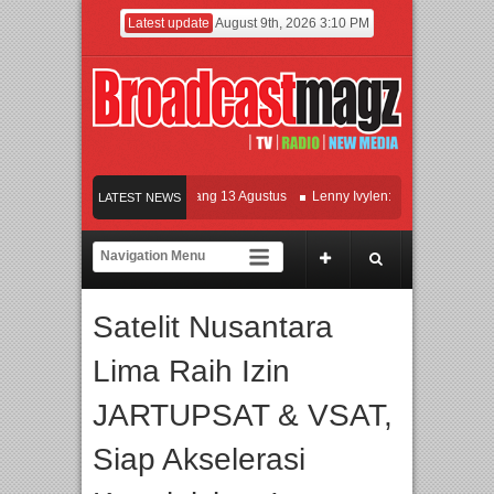
Latest update
August 9th, 2026 3:10 PM
lm KETOK MEJIK Siap Tayang 13 Agustus
Lenny Ivylen: 26 Tahun Jaga Eksiste
LATEST NEWS
 dan Universitas Agung Podomoro Jalin Kerja Sama Pendidikan dan Riset untuk C
ramaikan Jakarta dengan Ribuan Mainan dan Produk Bayi dari Seluruh Dunia, IB
Satelit Nusantara
Lima Raih Izin
JARTUPSAT & VSAT,
Siap Akselerasi