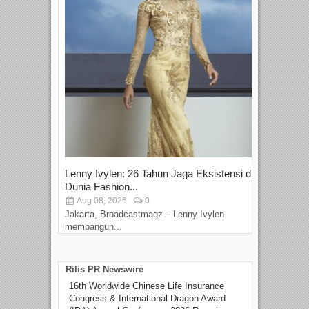
Lenny Ivylen: 26 Tahun Jaga Eksistensi di
Yan
Dunia Fashion...
Sin
Aug 08, 2026
0
D
Jakarta, Broadcastmagz – Lenny Ivylen
Jaka
membangun...
Rilis PR Newswire
16th Worldwide Chinese Life Insurance
Congress & International Dragon Award