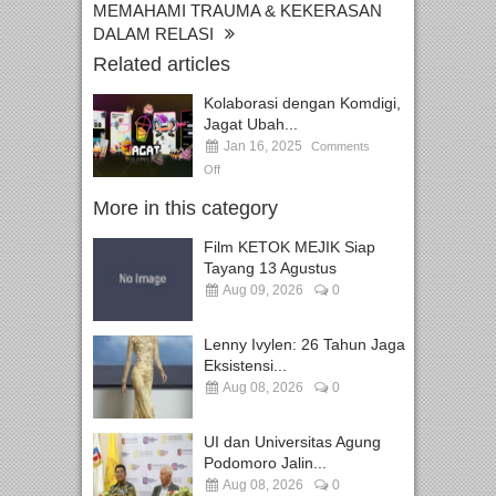
MEMAHAMI TRAUMA & KEKERASAN
DALAM RELASI
Related articles
Kolaborasi dengan Komdigi,
Jagat Ubah...
Jan 16, 2025
Comments
Off
More in this category
Film KETOK MEJIK Siap
Tayang 13 Agustus
Aug 09, 2026
0
Lenny Ivylen: 26 Tahun Jaga
Eksistensi...
Aug 08, 2026
0
UI dan Universitas Agung
Podomoro Jalin...
Aug 08, 2026
0