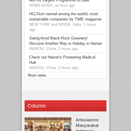
with its Largest Programme to Date
HONG KONG, an hour ago
HCLTech named among the world's most
sustainable companies by TIME magazine
NEW YORK and NOIDA, India, 2 hours
ago
Swing Amid Black‑Rock Greenery!
Discover Another Way to Holiday in Hainan
HAIKOU, China, 2 hours ago
Check out Hainan's Pioneering Medical
Hub
HAIKOU, China, 2 hours ago
More news
Column
Antusiasme
Masyarakat
Indonesia