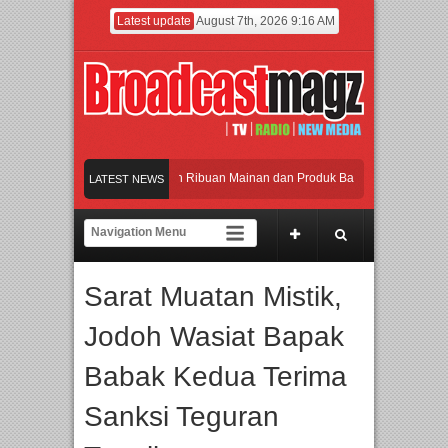
Latest update
August 7th, 2026 9:16 AM
Meramaikan Jakarta dengan Ribuan Mainan dan Produk Bayi dari Seluruh Dunia, I
LATEST NEWS
Menjadi Gerbang Inovasi dan Peluang Bisnis Industri Gifts dan Housewares Asia T
APMF 2026 Dorong Industri Beralih dari Kampanye ke Kolaborasi Jangka Panjang
Sarat Muatan Mistik,
Rayakan Perpaduan Warisan Dan Semangat Lokal, BIRKENSTOCK INDONESIA Mem
Jodoh Wasiat Bapak
Meramaikan Jakarta dengan Ribuan Mainan dan Produk Bayi dari Seluruh Dunia, I
Babak Kedua Terima
Sanksi Teguran