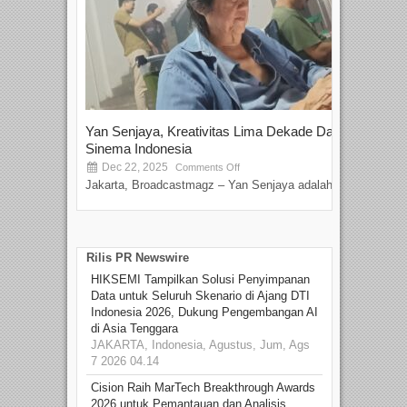
Yan Senjaya, Kreativitas Lima Dekade Dalam
Tam
Sinema Indonesia
Film
Dec 22, 2025
S
Comments Off
Jakarta, Broadcastmagz – Yan Senjaya adalah...
Beka
talen
Rilis PR Newswire
HIKSEMI Tampilkan Solusi Penyimpanan
Data untuk Seluruh Skenario di Ajang DTI
Indonesia 2026, Dukung Pengembangan AI
di Asia Tenggara
JAKARTA, Indonesia, Agustus, Jum, Ags
7 2026 04.14
Cision Raih MarTech Breakthrough Awards
2026 untuk Pemantauan dan Analisis