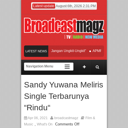
Latest update
August 6th, 2026 2:31 PM
n Hadirkan Hipdut Modern “Jangan Ungkit-Ungkit”
APMF 2026 Dorong Industri 
LATEST NEWS
akan Perpaduan Warisan Dan Semangat Lokal, BIRKENSTOCK INDONESIA Membu
aborasi UT School, PTBA, dan Kamaju Tingkatkan Kualitas SDM melalui Basic Me
Sandy Yuwana Meliris
lite Orchestra Presents The Beatles & Queen – feat. Marcello Tahitoe dan Sandhy 
Single Terbarunya
“Rindu“
Apr 06, 2021
broadcastmagz
Film &
,
Comments Off
Music
What's On