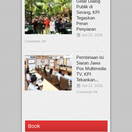
Gelar Dialog
Publik di
Serang, KPI
Tegaskan
Peran
Penyiaran
Jun 22, 2026
Comments Off
Pembinaan Isi
Siaran Jawa
Pos Multimedia
TV, KPI
Tekankan...
Jun 22, 2026
Comments Off
Book