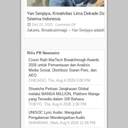
Yan Senjaya, Kreativitas Lima Dekade Dalam
Tam
Sinema Indonesia
Film
Dec 22, 2025
S
Comments Off
Jakarta, Broadcastmagz – Yan Senjaya adalah...
Beka
talen
Rilis PR Newswire
Cision Raih MarTech Breakthrough Awards
2026 untuk Pemantauan dan Analisis
Media Sosial, Distribusi Siaran Pers, dan
AEO
CHICAGO, Thu, Aug 6 2026 5:00 PM
Shueisha Perluas Jangkauan Global
melalui MANGA MILLION, Platform Manga
yang Tersedia dalam 100 Bahasa
TOKYO, Thu, Aug 6 2026 1:00 PM
UNISOC Lyric Audio: Mengubah
Pengalaman Mendengarkan Audio
SHANGHAI, Wed, Aug 5 2026 11:58 PM