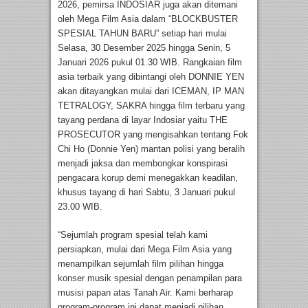
2026, pemirsa INDOSIAR juga akan ditemani
oleh Mega Film Asia dalam “BLOCKBUSTER
SPESIAL TAHUN BARU” setiap hari mulai
Selasa, 30 Desember 2025 hingga Senin, 5
Januari 2026 pukul 01.30 WIB. Rangkaian film
asia terbaik yang dibintangi oleh DONNIE YEN
akan ditayangkan mulai dari ICEMAN, IP MAN
TETRALOGY, SAKRA hingga film terbaru yang
tayang perdana di layar Indosiar yaitu THE
PROSECUTOR yang mengisahkan tentang Fok
Chi Ho (Donnie Yen) mantan polisi yang beralih
menjadi jaksa dan membongkar konspirasi
pengacara korup demi menegakkan keadilan,
khusus tayang di hari Sabtu, 3 Januari pukul
23.00 WIB.
“Sejumlah program spesial telah kami
persiapkan, mulai dari Mega Film Asia yang
menampilkan sejumlah film pilihan hingga
konser musik spesial dengan penampilan para
musisi papan atas Tanah Air. Kami berharap
program-program ini dapat menjadi pilihan