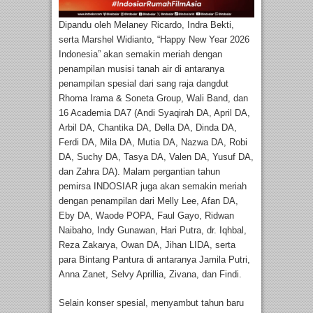
Dipandu oleh Melaney Ricardo, Indra Bekti,
serta Marshel Widianto, “Happy New Year 2026
Indonesia” akan semakin meriah dengan
penampilan musisi tanah air di antaranya
penampilan spesial dari sang raja dangdut
Rhoma Irama & Soneta Group, Wali Band, dan
16 Academia DA7 (Andi Syaqirah DA, April DA,
Arbil DA, Chantika DA, Della DA, Dinda DA,
Ferdi DA, Mila DA, Mutia DA, Nazwa DA, Robi
DA, Suchy DA, Tasya DA, Valen DA, Yusuf DA,
dan Zahra DA). Malam pergantian tahun
pemirsa INDOSIAR juga akan semakin meriah
dengan penampilan dari Melly Lee, Afan DA,
Eby DA, Waode POPA, Faul Gayo, Ridwan
Naibaho, Indy Gunawan, Hari Putra, dr. Iqhbal,
Reza Zakarya, Owan DA, Jihan LIDA, serta
para Bintang Pantura di antaranya Jamila Putri,
Anna Zanet, Selvy Aprillia, Zivana, dan Findi.
Selain konser spesial, menyambut tahun baru