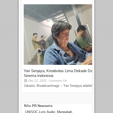
Yan Senjaya, Kreativitas Lima Dekade Dalam
Tam
Sinema Indonesia
Film
Dec 22, 2025
S
Comments Off
Jakarta, Broadcastmagz – Yan Senjaya adalah...
Beka
talen
Rilis PR Newswire
UNISOC Lyric Audio: Mengubah