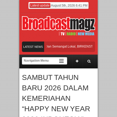
Latest update
August 5th, 2026 6:41 PM
akan Perpaduan Warisan Dan Semangat Lokal, BIRKENSTOCK INDONESIA Membuk
LATEST NEWS
aborasi UT School, PTBA, dan Kamaju Tingkatkan Kualitas SDM melalui Basic Me
ite Orchestra Presents The Beatles & Queen – feat. Marcello Tahitoe dan Sandhy 
SAMBUT TAHUN
ancara Eksklusif Pemain Sinetron Biarkan Hati Bicara, Febby Rastanty, Rangga 
BARU 2026 DALAM
akan Perpaduan Warisan Dan Semangat Lokal, BIRKENSTOCK INDONESIA Membuk
KEMERIAHAN
“HAPPY NEW YEAR