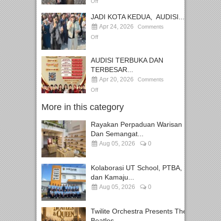
Off
JADI KOTA KEDUA, AUDISI...
Apr 24, 2026
Comments
Off
AUDISI TERBUKA DAN
TERBESAR...
Apr 20, 2026
Comments
Off
More in this category
Rayakan Perpaduan Warisan
Dan Semangat...
Aug 05, 2026
0
Kolaborasi UT School, PTBA,
dan Kamaju...
Aug 05, 2026
0
Twilite Orchestra Presents The
Beatles...