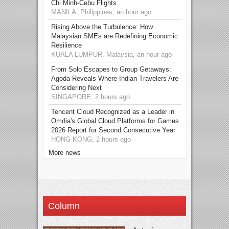
Chi Minh-Cebu Flights
MANILA, Philippines, an hour ago
Rising Above the Turbulence: How
Malaysian SMEs are Redefining Economic
Resilience
KUALA LUMPUR, Malaysia, an hour ago
From Solo Escapes to Group Getaways:
Agoda Reveals Where Indian Travelers Are
Considering Next
SINGAPORE, 2 hours ago
Tencent Cloud Recognized as a Leader in
Omdia's Global Cloud Platforms for Games
2026 Report for Second Consecutive Year
HONG KONG, 2 hours ago
More news
Column