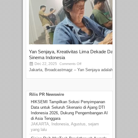
Yan Senjaya, Kreativitas Lima Dekade Dalam
Tam
Sinema Indonesia
Film
Dec 22, 2025
S
Comments Off
Jakarta, Broadcastmagz – Yan Senjaya adalah...
Beka
talen
Rilis PR Newswire
HIKSEMI Tampilkan Solusi Penyimpanan
Data untuk Seluruh Skenario di Ajang DTI
Indonesia 2026, Dukung Pengembangan AI
di Asia Tenggara
JAKARTA, Indonesia, Agustus, sejam
yang lalu