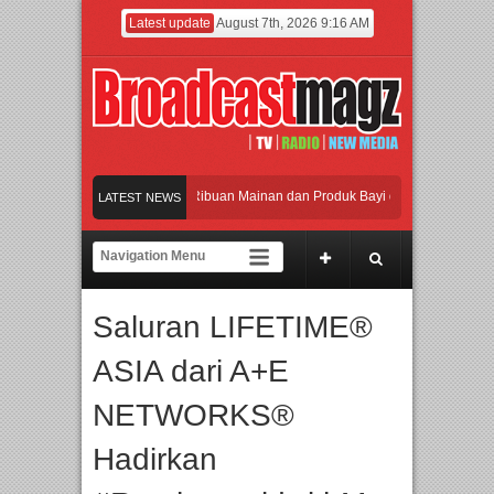
Latest update
August 7th, 2026 9:16 AM
maikan Jakarta dengan Ribuan Mainan dan Produk Bayi dari Seluruh Dunia, IBTE 
LATEST NEWS
adi Gerbang Inovasi dan Peluang Bisnis Industri Gifts dan Housewares Asia Tengg
 2026 Dorong Industri Beralih dari Kampanye ke Kolaborasi Jangka Panjang
Saluran LIFETIME®
kan Perpaduan Warisan Dan Semangat Lokal, BIRKENSTOCK INDONESIA Membuk
ASIA dari A+E
maikan Jakarta dengan Ribuan Mainan dan Produk Bayi dari Seluruh Dunia, IBTE 
NETWORKS®
Hadirkan