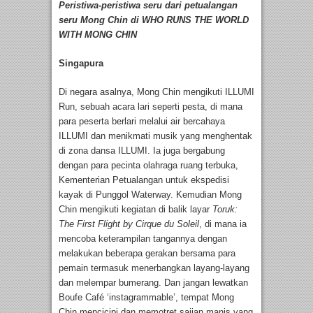
Peristiwa-peristiwa seru dari petualangan
seru Mong Chin di WHO RUNS THE WORLD
WITH MONG CHIN
Singapura
Di negara asalnya, Mong Chin mengikuti ILLUMI
Run, sebuah acara lari seperti pesta, di mana
para peserta berlari melalui air bercahaya
ILLUMI dan menikmati musik yang menghentak
di zona dansa ILLUMI. Ia juga bergabung
dengan para pecinta olahraga ruang terbuka,
Kementerian Petualangan untuk ekspedisi
kayak di Punggol Waterway. Kemudian Mong
Chin mengikuti kegiatan di balik layar
Toruk:
The First Flight by
Cirque du Soleil
, di mana ia
mencoba keterampilan tangannya dengan
melakukan beberapa gerakan bersama para
pemain termasuk menerbangkan layang-layang
dan melempar bumerang. Dan jangan lewatkan
Boufe Café ‘instagrammable’, tempat Mong
Chin mencicipi dan memotret sajian manis yang