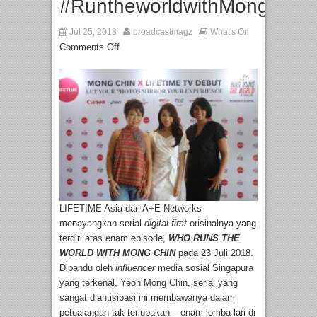
#RuntheworldwithMongChin
Jul 25, 2018
broadcastmagz
What's On
Comments Off
LIFETIME Asia dari A+E Networks
menayangkan serial
digital
-first
orisinalnya yang
terdiri atas enam episode,
WHO RUNS THE
WORLD WITH MONG CHIN
pada 23 Juli 2018.
Dipandu oleh
influencer
media sosial Singapura
yang terkenal, Yeoh Mong Chin, serial yang
sangat diantisipasi ini membawanya dalam
petualangan tak terlupakan – enam lomba lari di