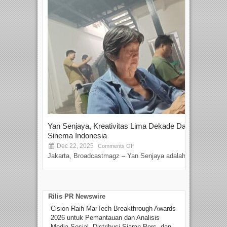
Yan Senjaya, Kreativitas Lima Dekade Dalam
Tam
Sinema Indonesia
Film
Dec 22, 2025
S
Comments Off
Jakarta, Broadcastmagz – Yan Senjaya adalah...
Beka
talen
Rilis PR Newswire
Cision Raih MarTech Breakthrough Awards
2026 untuk Pemantauan dan Analisis
Media Sosial, Distribusi Siaran Pers, dan