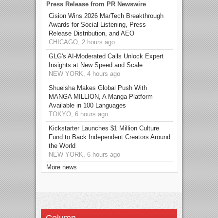
Press Release from PR Newswire
Cision Wins 2026 MarTech Breakthrough
Awards for Social Listening, Press
Release Distribution, and AEO
CHICAGO, 2 hours ago
GLG's AI-Moderated Calls Unlock Expert
Insights at New Speed and Scale
NEW YORK, 4 hours ago
Shueisha Makes Global Push With
MANGA MILLION, A Manga Platform
Available in 100 Languages
TOKYO, 6 hours ago
Kickstarter Launches $1 Million Culture
Fund to Back Independent Creators Around
the World
NEW YORK, 6 hours ago
More news