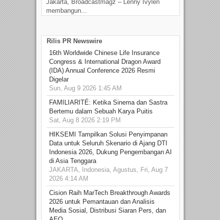
Jakarta, Broadcastmagz – Lenny Ivylen
Jaka
membangun...
Rilis PR Newswire
16th Worldwide Chinese Life Insurance
Congress & International Dragon Award
(IDA) Annual Conference 2026 Resmi
Digelar
Sun, Aug 9 2026 1:45 AM
FAMILIARITÉ: Ketika Sinema dan Sastra
Bertemu dalam Sebuah Karya Puitis
Sat, Aug 8 2026 2:19 PM
HIKSEMI Tampilkan Solusi Penyimpanan
Data untuk Seluruh Skenario di Ajang DTI
Indonesia 2026, Dukung Pengembangan AI
di Asia Tenggara
JAKARTA, Indonesia, Agustus, Fri, Aug 7
2026 4:14 AM
Cision Raih MarTech Breakthrough Awards
2026 untuk Pemantauan dan Analisis
Media Sosial, Distribusi Siaran Pers, dan
AEO