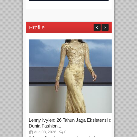
Profile
Lenny Ivylen: 26 Tahun Jaga Eksistensi di
Yan
Dunia Fashion...
Sin
Aug 08, 2026
0
D