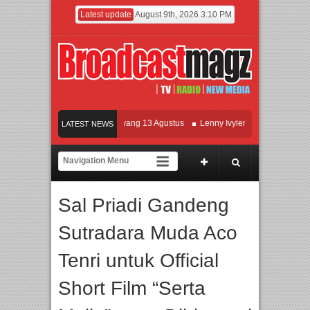
Latest update
August 9th, 2026 3:10 PM
Film KETOK MEJIK Siap Tayang 13 Agustus
Lenny Ivylen: 26 Tahun Jaga Eksis
LATEST NEWS
UI dan Universitas Agung Podomoro Jalin Kerja Sama Pendidikan dan Riset untuk
Meramaikan Jakarta dengan Ribuan Mainan dan Produk Bayi dari Seluruh Dunia, I
Sal Priadi Gandeng
Sutradara Muda Aco
Tenri untuk Official
Short Film “Serta