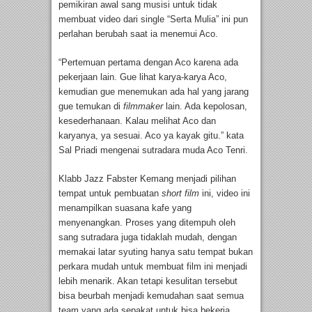
pemikiran awal sang musisi untuk tidak
membuat video dari single “Serta Mulia” ini pun
perlahan berubah saat ia menemui Aco.
“Pertemuan pertama dengan Aco karena ada
pekerjaan lain. Gue lihat karya-karya Aco,
kemudian gue menemukan ada hal yang jarang
gue temukan di
filmmaker
lain. Ada kepolosan,
kesederhanaan. Kalau melihat Aco dan
karyanya, ya sesuai. Aco ya kayak gitu.” kata
Sal Priadi mengenai sutradara muda Aco Tenri.
Klabb Jazz Fabster Kemang menjadi pilihan
tempat untuk pembuatan
short film
ini, video ini
menampilkan suasana kafe yang
menyenangkan. Proses yang ditempuh oleh
sang sutradara juga tidaklah mudah, dengan
memakai latar syuting hanya satu tempat bukan
perkara mudah untuk membuat film ini menjadi
lebih menarik. Akan tetapi kesulitan tersebut
bisa beurbah menjadi kemudahan saat semua
team yang ada sepakat untuk bisa bekerja