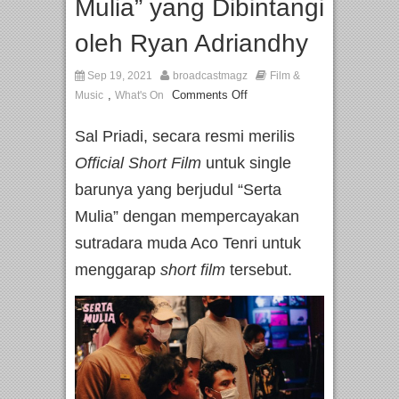
Mulia” yang Dibintangi
oleh Ryan Adriandhy
Sep 19, 2021
broadcastmagz
Film &
,
Comments Off
Music
What's On
Sal Priadi, secara resmi merilis
Official Short Film
untuk single
barunya yang berjudul “Serta
Mulia” dengan mempercayakan
sutradara muda Aco Tenri untuk
menggarap
short film
tersebut.