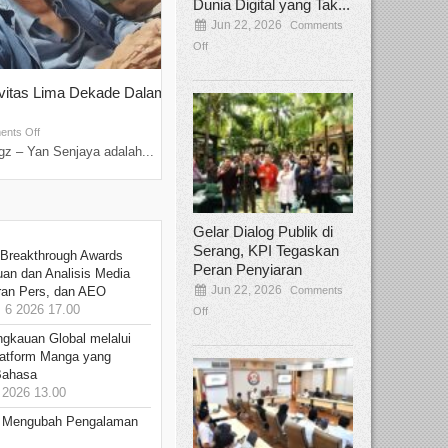
Dunia Digital yang Tak...
Jun 22, 2026
Comments
Off
ivitas Lima Dekade Dalam
Tamee Irelly Menjadi Juri Open Casti
Film Terbaru...
Sep 08, 2025
nts Off
Comments Off
z – Yan Senjaya adalah...
Bekasi, Broadcastmagz – Dalam upaya me
talenta...
Gelar Dialog Publik di
Serang, KPI Tegaskan
 Breakthrough Awards
Peran Penyiaran
an dan Analisis Media
Jun 22, 2026
Comments
aran Pers, dan AEO
6 2026 17.00
Off
ngkauan Global melalui
atform Manga yang
Bahasa
2026 13.00
: Mengubah Pengalaman