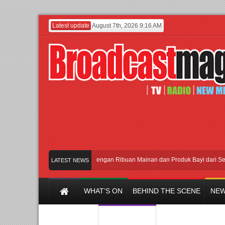
Latest update
August 7th, 2026 9:16 AM
Meramaikan Jakarta dengan Ribuan Mainan dan Produk Bayi dari Seluruh D
LATEST NEWS
WHAT’S ON
BEHIND THE SCENE
NEW
Y CHANNEL
FILM & MUSIC