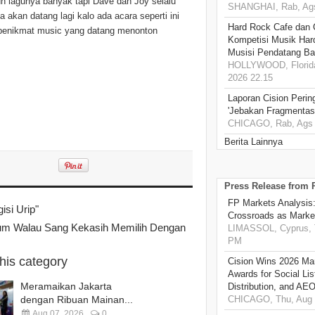
 lagunya banyak tapi Dave dan Joy selalu
SHANGHAI, Rab, Ags
 akan datang lagi kalo ada acara seperti ini
Hard Rock Cafe dan
atu penikmat music yang datang menonton
Kompetisi Musik Har
Musisi Pendatang Ba
HOLLYWOOD, Florida
2026 22.15
Laporan Cision Perin
'Jebakan Fragmentas
CHICAGO, Rab, Ags 
Berita Lainnya
Press Release from
FP Markets Analysis
isi Urip"
Crossroads as Mark
yum Walau Sang Kekasih Memilih Dengan
LIMASSOL, Cyprus, T
PM
this category
Cision Wins 2026 Ma
Awards for Social Li
Meramaikan Jakarta
Distribution, and AE
dengan Ribuan Mainan...
CHICAGO, Thu, Aug 
Aug 07, 2026
0