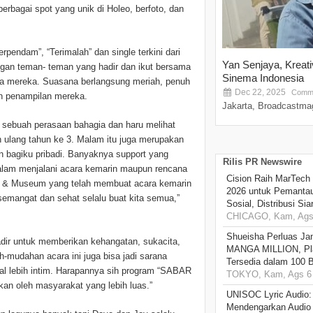
erbagai spot yang unik di Holeo, berfoto, dan
rpendam”, “Terimalah” dan single terkini dari
Yan Senjaya, Kreat
dengan teman- teman yang hadir dan ikut bersama
Sinema Indonesia
ya mereka. Suasana berlangsung meriah, penuh
Dec 22, 2025
Comme
n penampilan mereka.
Jakarta, Broadcastmag
sebuah perasaan bahagia dan haru melihat
 ulang tahun ke 3. Malam itu juga merupakan
an bagiku pribadi. Banyaknya support yang
Rilis PR Newswire
alam menjalani acara kemarin maupun rencana
Cision Raih MarTech
lf & Museum yang telah membuat acara kemarin
2026 untuk Pemantau
semangat dan sehat selalu buat kita semua,”
Sosial, Distribusi Si
CHICAGO, Kam, Ags 
Shueisha Perluas Ja
adir untuk memberikan kehangatan, sukacita,
MANGA MILLION, Pl
h-mudahan acara ini juga bisa jadi sarana
Tersedia dalam 100 
l lebih intim. Harapannya sih program “SABAR
TOKYO, Kam, Ags 6 
sakan oleh masyarakat yang lebih luas.”
UNISOC Lyric Audio
Mendengarkan Audio