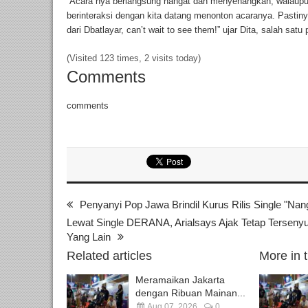
“Acara nya berlangsung hangat dan menyenangkan, walaupun
berinteraksi dengan kita datang menonton acaranya. Pastinya
dari Dbatlayar, can’t wait to see them!” ujar Dita, salah s
(Visited 123 times, 2 visits today)
Comments
comments
Penyanyi Pop Jawa Brindil Kurus Rilis Single "Nang
Lewat Single DERANA, Arialsays Ajak Tetap Tersen
Yang Lain
Related articles
More in 
Meramaikan Jakarta
dengan Ribuan Mainan...
Aug 07, 2026
0