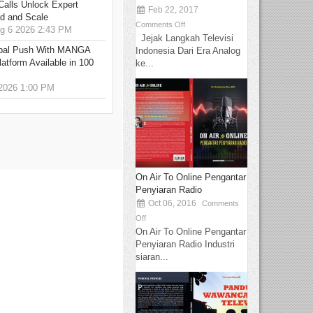
Calls Unlock Expert
Feb 22, 2017
ed and Scale
Comments Off
 6 2026 2:43 PM
Jejak Langkah Televisi
bal Push With MANGA
Indonesia Dari Era Analog
tform Available in 100
ke...
2026 1:00 PM
On Air To Online Pengantar
Penyiaran Radio
Oct 06, 2016
Comments
Off
On Air To Online Pengantar
Penyiaran Radio Industri
siaran...