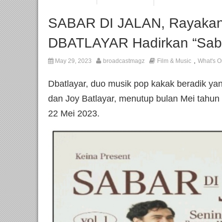
SABAR DI JALAN, Rayakan 
DBATLAYAR Hadirkan “Sabar
,
May 29, 2023
broadcastmagz
Film & Music
What's O
Dbatlayar, duo musik pop kakak beradik ya
dan Joy Batlayar, menutup bulan Mei tahu
22 Mei 2023.